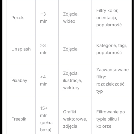
Filtry kolor,
~3
Zdjęcia,
Pexels
orientacja,
mln
wideo
popularność
>3
Kategorie, tagi,
Unsplash
Zdjęcia
mln
popularność
Zaawansowane
Zdjęcia,
>4
filtry:
Pixabay
ilustracje,
mln
rozdzielczość,
wektory
typ
15+
Grafiki
Filtrowanie po
mln
Freepik
wektorowe,
typie pliku i
(pełna
zdjęcia
kolorze
baza)