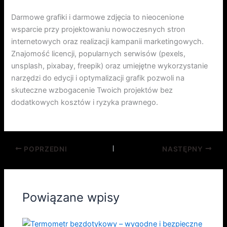
Darmowe grafiki i darmowe zdjęcia to nieocenione
wsparcie przy projektowaniu nowoczesnych stron
internetowych oraz realizacji kampanii marketingowych.
Znajomość licencji, popularnych serwisów (pexels,
unsplash, pixabay, freepik) oraz umiejętne wykorzystanie
narzędzi do edycji i optymalizacji grafik pozwoli na
skuteczne wzbogacenie Twoich projektów bez
dodatkowych kosztów i ryzyka prawnego.
POPRZEDNI
NASTĘPNY
Powiązane wpisy