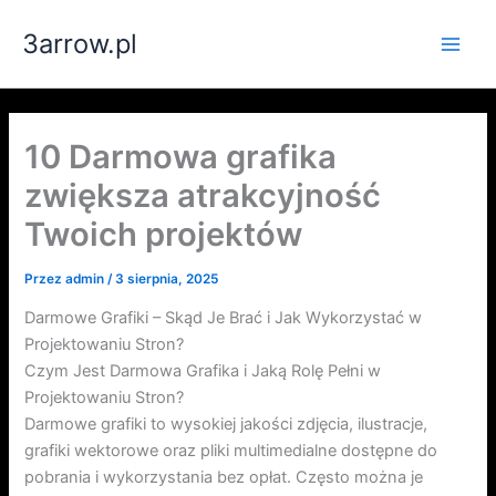
Przejdź
3arrow.pl
do
Main
treści
Men
10 Darmowa grafika
zwiększa atrakcyjność
Twoich projektów
Przez
admin
/
3 sierpnia, 2025
Darmowe Grafiki – Skąd Je Brać i Jak Wykorzystać w
Projektowaniu Stron?
Czym Jest Darmowa Grafika i Jaką Rolę Pełni w
Projektowaniu Stron?
Darmowe grafiki to wysokiej jakości zdjęcia, ilustracje,
grafiki wektorowe oraz pliki multimedialne dostępne do
pobrania i wykorzystania bez opłat. Często można je