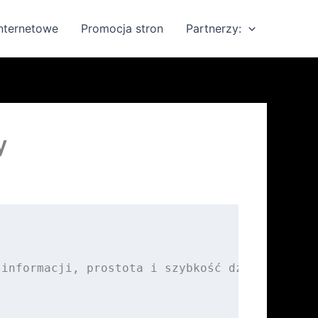
internetowe
Promocja stron
Partnerzy:
y