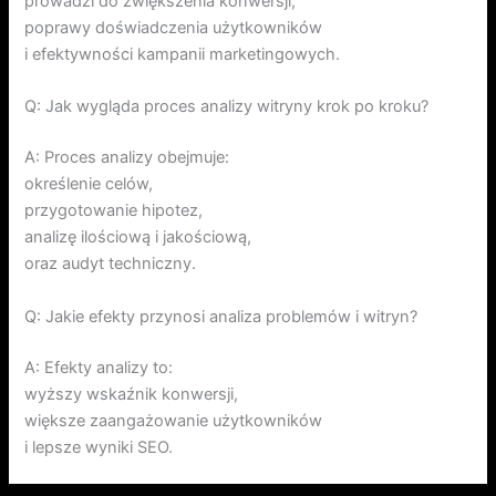
prowadzi do zwiększenia konwersji,
poprawy doświadczenia użytkowników
i efektywności kampanii marketingowych.
Q: Jak wygląda proces analizy witryny krok po kroku?
A: Proces analizy obejmuje:
określenie celów,
przygotowanie hipotez,
analizę ilościową i jakościową,
oraz audyt techniczny.
Q: Jakie efekty przynosi analiza problemów i witryn?
A: Efekty analizy to:
wyższy wskaźnik konwersji,
większe zaangażowanie użytkowników
i lepsze wyniki SEO.