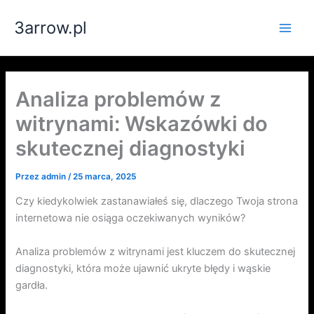
Przejdź
3arrow.pl
do
Main
treści
Men
Analiza problemów z
witrynami: Wskazówki do
skutecznej diagnostyki
Przez
admin
/
25 marca, 2025
Czy kiedykolwiek zastanawiałeś się, dlaczego Twoja strona
internetowa nie osiąga oczekiwanych wyników?
Analiza problemów z witrynami jest kluczem do skutecznej
diagnostyki, która może ujawnić ukryte błędy i wąskie
gardła.