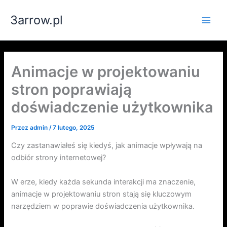
Przejdź
3arrow.pl
do
Main
treści
Men
Animacje w projektowaniu
stron poprawiają
doświadczenie użytkownika
Przez
admin
/
7 lutego, 2025
Czy zastanawiałeś się kiedyś, jak animacje wpływają na
odbiór strony internetowej?
W erze, kiedy każda sekunda interakcji ma znaczenie,
animacje w projektowaniu stron stają się kluczowym
narzędziem w poprawie doświadczenia użytkownika.