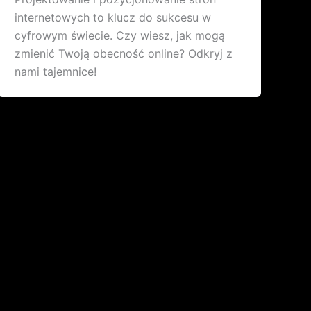
internetowych to klucz do sukcesu w
cyfrowym świecie. Czy wiesz, jak mogą
zmienić Twoją obecność online? Odkryj z
nami tajemnice!