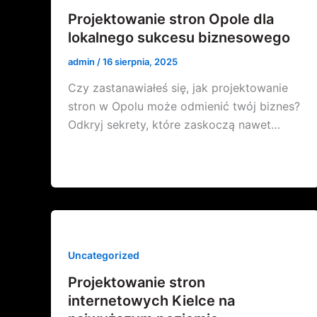
Projektowanie stron Opole dla
lokalnego sukcesu biznesowego
admin
/
16 sierpnia, 2025
Czy zastanawiałeś się, jak projektowanie
stron w Opolu może odmienić twój biznes?
Odkryj sekrety, które zaskoczą nawet…
Uncategorized
Projektowanie stron
internetowych Kielce na