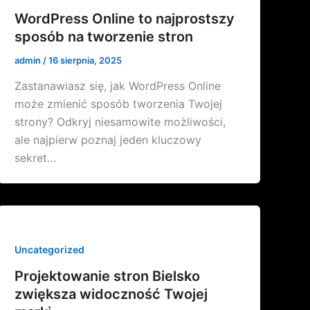
WordPress Online to najprostszy
sposób na tworzenie stron
admin
/
16 sierpnia, 2025
Zastanawiasz się, jak WordPress Online
może zmienić sposób tworzenia Twojej
strony? Odkryj niesamowite możliwości,
ale najpierw poznaj jeden kluczowy
sekret…
Uncategorized
Projektowanie stron Bielsko
zwiększa widoczność Twojej