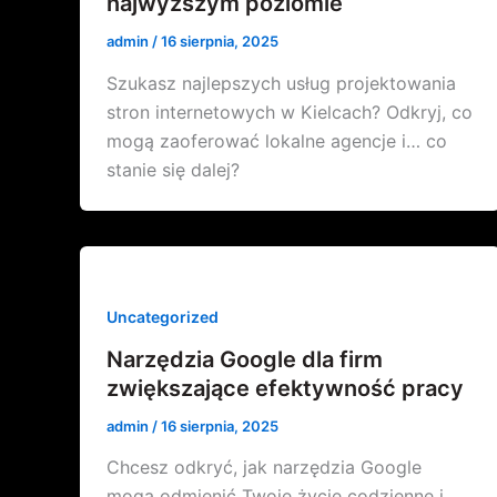
najwyższym poziomie
admin
/
16 sierpnia, 2025
Szukasz najlepszych usług projektowania
stron internetowych w Kielcach? Odkryj, co
mogą zaoferować lokalne agencje i… co
stanie się dalej?
Uncategorized
Narzędzia Google dla firm
zwiększające efektywność pracy
admin
/
16 sierpnia, 2025
Chcesz odkryć, jak narzędzia Google
mogą odmienić Twoje życie codzienne i