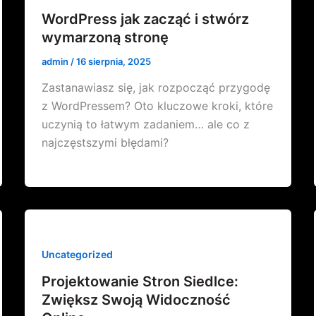
WordPress jak zacząć i stwórz
wymarzoną stronę
admin
/
16 sierpnia, 2025
Zastanawiasz się, jak rozpocząć przygodę
z WordPressem? Oto kluczowe kroki, które
uczynią to łatwym zadaniem… ale co z
najczęstszymi błędami?
Uncategorized
Projektowanie Stron Siedlce:
Zwiększ Swoją Widoczność