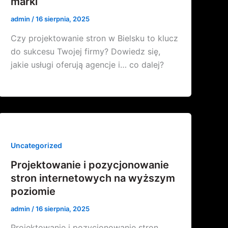
marki
admin
/
16 sierpnia, 2025
Czy projektowanie stron w Bielsku to klucz
do sukcesu Twojej firmy? Dowiedz się,
jakie usługi oferują agencje i… co dalej?
Uncategorized
Projektowanie i pozycjonowanie
stron internetowych na wyższym
poziomie
admin
/
16 sierpnia, 2025
Projektowanie i pozycjonowanie stron