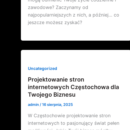
zawodowe? Zaczynamy od
najpopularniejszych z nich, a później… co
jeszcze możesz zyskać?
Uncategorized
Projektowanie stron
internetowych Częstochowa dla
Twojego Biznesu
admin
/
16 sierpnia, 2025
W Częstochowie projektowanie stron
internetowych to pasjonujący świat pełen