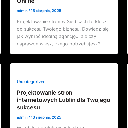
Online
admin
/
16 sierpnia, 2025
Projektowanie stron w Siedlcach to klucz
do sukcesu Twojego biznesu! Dowiedz się,
jak wybrać idealną agencję… ale czy
naprawdę wiesz, czego potrzebujesz?
Uncategorized
Projektowanie stron
internetowych Lublin dla Twojego
sukcesu
admin
/
16 sierpnia, 2025
W Lublinie projektowanie stron