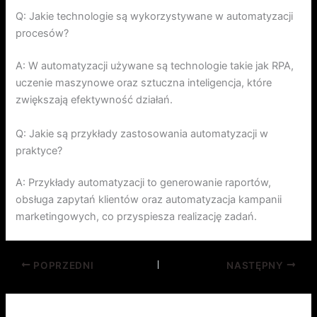
Q: Jakie technologie są wykorzystywane w automatyzacji
procesów?
A: W automatyzacji używane są technologie takie jak RPA,
uczenie maszynowe oraz sztuczna inteligencja, które
zwiększają efektywność działań.
Q: Jakie są przykłady zastosowania automatyzacji w
praktyce?
A: Przykłady automatyzacji to generowanie raportów,
obsługa zapytań klientów oraz automatyzacja kampanii
marketingowych, co przyspiesza realizację zadań.
POPRZEDNI
NASTĘPNY