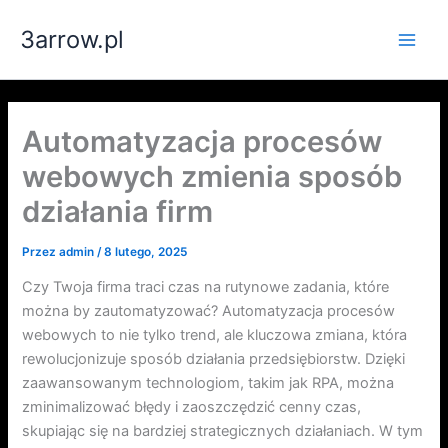
Przejdź
3arrow.pl
do
Main
treści
Men
Automatyzacja procesów
webowych zmienia sposób
działania firm
Przez
admin
/
8 lutego, 2025
Czy Twoja firma traci czas na rutynowe zadania, które
można by zautomatyzować? Automatyzacja procesów
webowych to nie tylko trend, ale kluczowa zmiana, która
rewolucjonizuje sposób działania przedsiębiorstw. Dzięki
zaawansowanym technologiom, takim jak RPA, można
zminimalizować błędy i zaoszczędzić cenny czas,
skupiając się na bardziej strategicznych działaniach. W tym