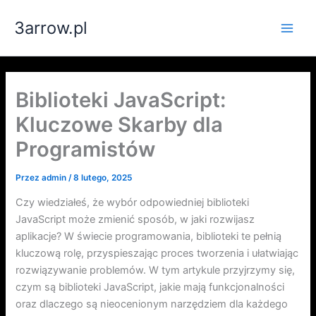
Przejdź
3arrow.pl
do
Main
treści
Men
Biblioteki JavaScript:
Kluczowe Skarby dla
Programistów
Przez
admin
/
8 lutego, 2025
Czy wiedziałeś, że wybór odpowiedniej biblioteki
JavaScript może zmienić sposób, w jaki rozwijasz
aplikacje? W świecie programowania, biblioteki te pełnią
kluczową rolę, przyspieszając proces tworzenia i ułatwiając
rozwiązywanie problemów. W tym artykule przyjrzymy się,
czym są biblioteki JavaScript, jakie mają funkcjonalności
oraz dlaczego są nieocenionym narzędziem dla każdego