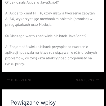
Q: Jak działa Axios w JavaScript?
A: Axios to klient HTTP, który ułatwia tworzenie zapytań
AJAX, wykorzystując mechanizm obietnic (promise) w
przeglądarkach oraz Node.js.
Q: Dlaczego warto znać wiele bibliotek JavaScript?
A: Znajomość wielu bibliotek przyspiesza tworzenie
aplikacji i pozwala na łatwe rozwiązywanie różnorodnych
problemów, co zwiększa atrakcyjność programisty na
rynku pracy.
POPRZEDNI
NASTĘPNY
Powiązane wpisy