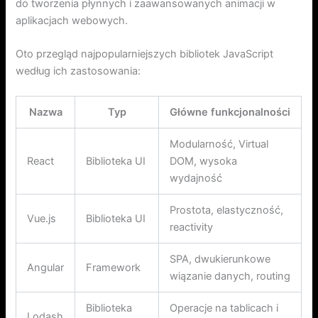
do tworzenia płynnych i zaawansowanych animacji w
aplikacjach webowych.
Oto przegląd najpopularniejszych bibliotek JavaScript
według ich zastosowania:
Nazwa
Typ
Główne funkcjonalności
Modularność, Virtual
React
Biblioteka UI
DOM, wysoka
wydajność
Prostota, elastyczność,
Vue.js
Biblioteka UI
reactivity
SPA, dwukierunkowe
Angular
Framework
wiązanie danych, routing
Biblioteka
Operacje na tablicach i
Lodash