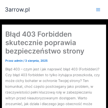
Przejdź
3arrow.pl
do
Main
treści
Men
Błąd 403 Forbidden
skutecznie poprawia
bezpieczeństwo strony
Przez
admin
/
3 sierpnia, 2025
Błąd 403 – czym jest i jak naprawić błąd 403 (Forbidden)?
Czy błąd 403 forbidden to tylko irytująca przeszkoda, czy
może cichy bohater w ochronie Twojej strony? Ten
komunikat, choć często postrzegany jako problem, w
rzeczywistości pełni kluczową rolę w zabezpieczaniu
witryn przed nieautoryzowanym dostępem. Warto
zrozumieć, jak działa i dlaczego jego obecność może