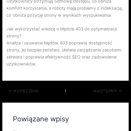
Użytkownicy otrzymują odmowę dostępu, co obniża
komfort korzystania, a roboty mają problemy z indeksacją,
co obniża pozycję strony w wynikach wyszukiwania.
Jak wykorzystać wiedzę o błędzie 403 do optymalizacji
strony?
Analiza i usuwanie błędów 403 poprawia dostępność
strony, jej bezpieczeństwo, ułatwia zarządzanie zasobami
serwera i poprawia efektywność SEO oraz zadowolenie
użytkowników.
POPRZEDNI
NASTĘPNY
Powiązane wpisy