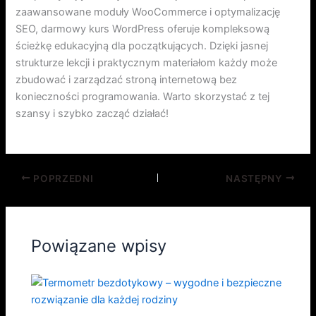
zaawansowane moduły WooCommerce i optymalizację
SEO, darmowy kurs WordPress oferuje kompleksową
ścieżkę edukacyjną dla początkujących. Dzięki jasnej
strukturze lekcji i praktycznym materiałom każdy może
zbudować i zarządzać stroną internetową bez
konieczności programowania. Warto skorzystać z tej
szansy i szybko zacząć działać!
POPRZEDNI
NASTĘPNY
Powiązane wpisy