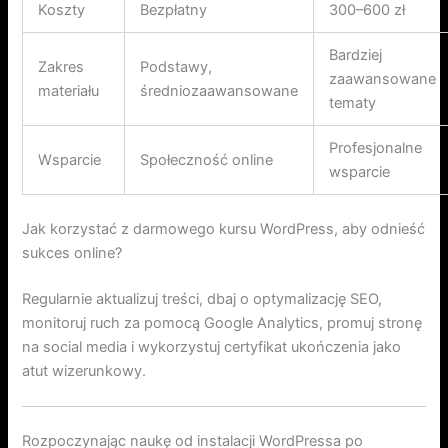
Koszty
Bezpłatny
300–600 zł
Bardziej
Zakres
Podstawy,
zaawansowane
materiału
średniozaawansowane
tematy
Profesjonalne
Wsparcie
Społeczność online
wsparcie
Jak korzystać z darmowego kursu WordPress, aby odnieść
sukces online?
Regularnie aktualizuj treści, dbaj o optymalizację SEO,
monitoruj ruch za pomocą Google Analytics, promuj stronę
na social media i wykorzystuj certyfikat ukończenia jako
atut wizerunkowy.
Rozpoczynając naukę od instalacji WordPressa po