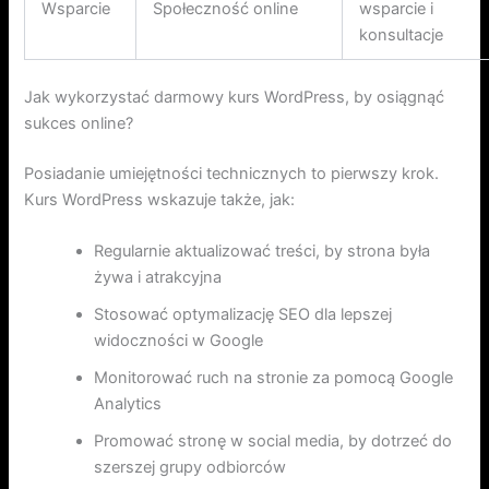
Wsparcie
Społeczność online
wsparcie i
konsultacje
Jak wykorzystać darmowy kurs WordPress, by osiągnąć
sukces online?
Posiadanie umiejętności technicznych to pierwszy krok.
Kurs WordPress wskazuje także, jak:
Regularnie aktualizować treści, by strona była
żywa i atrakcyjna
Stosować optymalizację SEO dla lepszej
widoczności w Google
Monitorować ruch na stronie za pomocą Google
Analytics
Promować stronę w social media, by dotrzeć do
szerszej grupy odbiorców