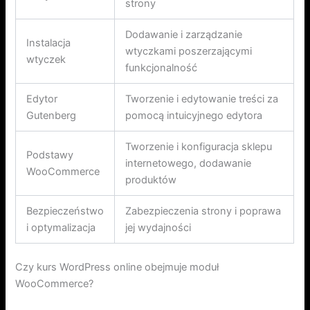
strony
Dodawanie i zarządzanie
Instalacja
wtyczkami poszerzającymi
wtyczek
funkcjonalność
Edytor
Tworzenie i edytowanie treści za
Gutenberg
pomocą intuicyjnego edytora
Tworzenie i konfiguracja sklepu
Podstawy
internetowego, dodawanie
WooCommerce
produktów
Bezpieczeństwo
Zabezpieczenia strony i poprawa
i optymalizacja
jej wydajności
Czy kurs WordPress online obejmuje moduł
WooCommerce?