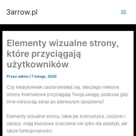
Przejdź
3arrow.pl
do
Main
treści
Men
Elementy wizualne strony,
które przyciągają
użytkowników
Przez
admin
/
7 lutego, 2025
Czy kiedykolwiek zastanawiałeś się, dlaczego niektóre
strony internetowe przyciągają Twoją uwagę, podczas gdy
inne odrzucają zaraz po pierwszym spojrzeniu?
Elementy wizualne strony, takie jak kolorystyka, czcionki i
obrazy, mają kluczowe znaczenie nie tylko dla estetyki, ale
także funkcjonalności.