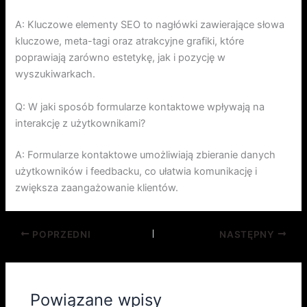
A: Kluczowe elementy SEO to nagłówki zawierające słowa
kluczowe, meta-tagi oraz atrakcyjne grafiki, które
poprawiają zarówno estetykę, jak i pozycję w
wyszukiwarkach.
Q: W jaki sposób formularze kontaktowe wpływają na
interakcję z użytkownikami?
A: Formularze kontaktowe umożliwiają zbieranie danych
użytkowników i feedbacku, co ułatwia komunikację i
zwiększa zaangażowanie klientów.
POPRZEDNI
NASTĘPNY
Powiązane wpisy