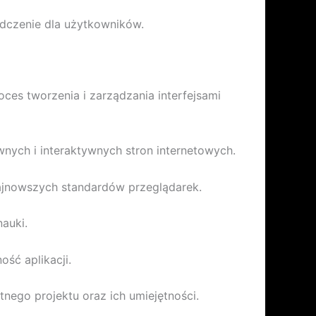
adczenie dla użytkowników.
ces tworzenia i zarządzania interfejsami
nych i interaktywnych stron internetowych.
jnowszych standardów przeglądarek.
auki.
ść aplikacji.
ego projektu oraz ich umiejętności.