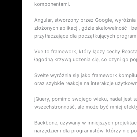
komponentami.
Angular, stworzony przez Google, wyróżni
złożonych aplikacji, gdzie skalowalność 
przytłaczające dla początkujących program
Vue to framework, który łączy cechy Reacta 
łagodną krzywą uczenia się, co czyni go 
Svelte wyróżnia się jako framework kompil
oraz szybkie reakcje na interakcje użytkown
jQuery, pomimo swojego wieku, nadal jest s
wszechstronność, ale może być mniej efe
Backbone, używany w mniejszych projektach, 
narzędziem dla programistów, którzy nie po