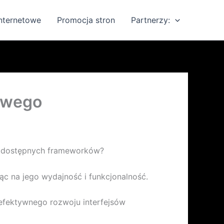
internetowe
Promocja stron
Partnerzy:
owego
by dostępnych frameworków?
 na jego wydajność i funkcjonalność.
 efektywnego rozwoju interfejsów