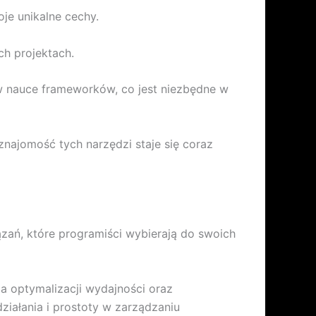
je unikalne cechy.
ch projektach.
 w nauce frameworków, co jest niezbędne w
najomość tych narzędzi staje się coraz
ań, które programiści wybierają do swoich
a optymalizacji wydajności oraz
ziałania i prostoty w zarządzaniu