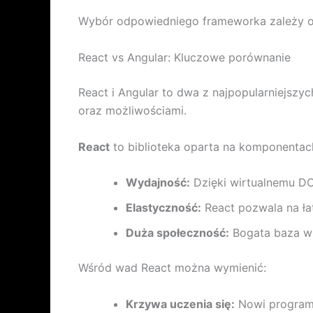
Wybór odpowiedniego frameworka zależy od 
React vs Angular: Kluczowe porównanie
React i Angular to dwa z najpopularniejszy
oraz możliwościami.
React
to biblioteka oparta na komponentach
Wydajność:
Dzięki wirtualnemu DO
Elastyczność:
React pozwala na ła
Duża społeczność:
Bogata baza wi
Wśród wad React można wymienić:
Krzywa uczenia się:
Nowi programi