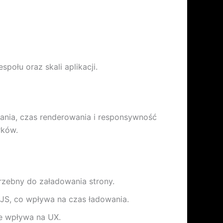
ołu oraz skali aplikacji.
nia, czas renderowania i responsywność
rków.
zebny do załadowania strony.
 JS, co wpływa na czas ładowania.
e wpływa na UX.