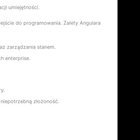
ji umiejętności.
dejście do programowania. Zalety Angulara
raz zarządzania stanem.
 enterprise.
y.
niepotrzebną złożoność.