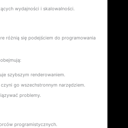
ących wydajności i skalowalności.
óre różnią się podejściem do programowania
 obejmują:
kuje szybszym renderowaniem.
o czyni go wszechstronnym narzędziem.
wiązywać problemy.
orców programistycznych.