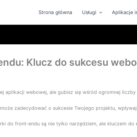
Strona główna
Usługi
Aplikacje 
-endu: Klucz do sukcesu web
j aplikacji webowej, ale gubisz się wśród ogromnej licz
może zadecydować o sukcesie Twojego projektu, wpływając
ki do front-endu są nie tylko narzędziem, ale kluczem do