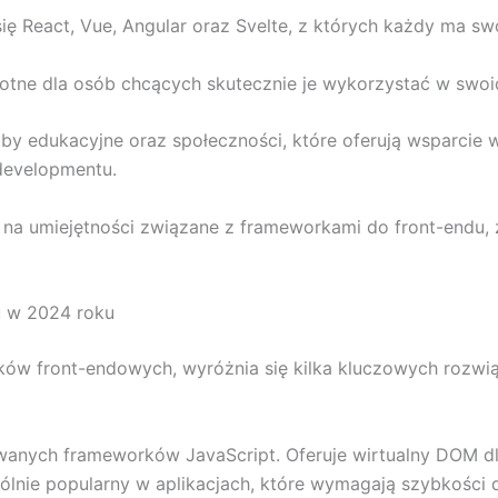
 React, Vue, Angular oraz Svelte, z których każdy ma swo
stotne dla osób chcących skutecznie je wykorzystać w swoi
by edukacyjne oraz społeczności, które oferują wsparcie
developmentu.
a umiejętności związane z frameworkami do front-endu, z
u w 2024 roku
w front-endowych, wyróżnia się kilka kluczowych rozwiąz
ywanych frameworków JavaScript. Oferuje wirtualny DOM dl
lnie popularny w aplikacjach, które wymagają szybkości d