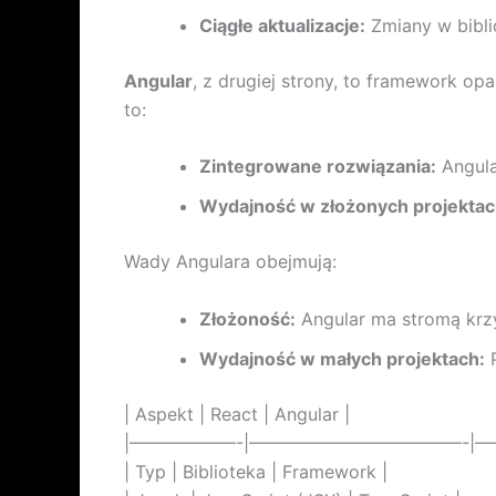
Ciągłe aktualizacje:
Zmiany w bibli
Angular
, z drugiej strony, to framework o
to:
Zintegrowane rozwiązania:
Angula
Wydajność w złożonych projektac
Wady Angulara obejmują:
Złożoność:
Angular ma stromą krzy
Wydajność w małych projektach:
P
| Aspekt | React | Angular |
|——————-|————————————-|
| Typ | Biblioteka | Framework |