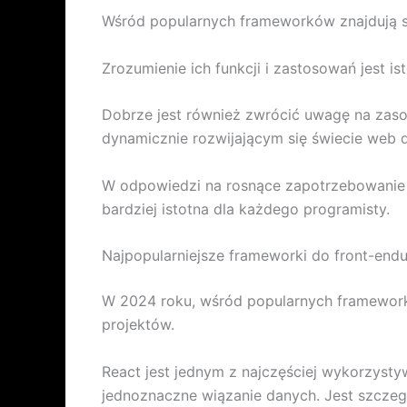
Wśród popularnych frameworków znajdują się
Zrozumienie ich funkcji i zastosowań jest i
Dobrze jest również zwrócić uwagę na zaso
dynamicznie rozwijającym się świecie web 
W odpowiedzi na rosnące zapotrzebowanie n
bardziej istotna dla każdego programisty.
Najpopularniejsze frameworki do front-end
W 2024 roku, wśród popularnych frameworkó
projektów.
React jest jednym z najczęściej wykorzyst
jednoznaczne wiązanie danych. Jest szczegó