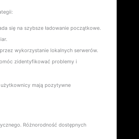
tegii:
łada się na szybsze ładowanie początkowe.
ar.
przez wykorzystanie lokalnych serwerów.
pomóc zidentyfikować problemy i
i użytkownicy mają pozytywne
istycznego. Różnorodność dostępnych