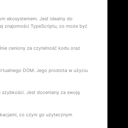
ym ekosystemem. Jest idealny do
ej znajomości TypeScriptu, co może być
ólnie ceniony za czytelność kodu oraz
wirtualnego DOM. Jego prostota w użyciu
 szybkości. Jest doceniany za swoją
likacjami, co czyni go użytecznym