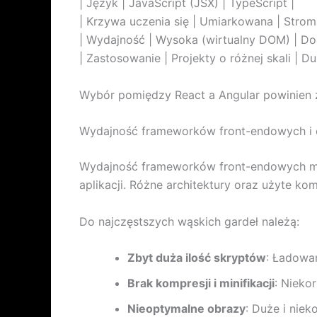
| Język | JavaScript (JSX) | TypeScript |
| Krzywa uczenia się | Umiarkowana | Strom
| Wydajność | Wysoka (wirtualny DOM) | Do
| Zastosowanie | Projekty o różnej skali | Du
Wybór pomiędzy React a Angular powinien za
Wydajność frameworków front-endowych i 
Wydajność frameworków front-endowych moż
aplikacji. Różne architektury oraz użyte
Do najczęstszych wąskich gardeł należą:
Zbyt duża ilość skryptów
: Ładowa
Brak kompresji i minifikacji
: Nieko
Nieoptymalne obrazy
: Duże i nie