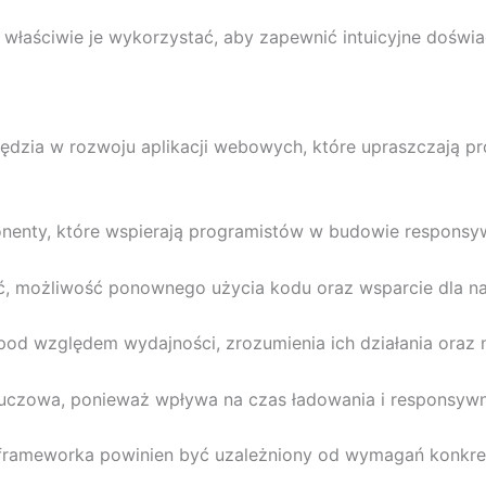
k właściwie je wykorzystać, aby zapewnić intuicyjne doświ
dzia w rozwoju aplikacji webowych, które upraszczają pro
nenty, które wspierają programistów w budowie responsyw
, możliwość ponownego użycia kodu oraz wsparcie dla na
pod względem wydajności, zrozumienia ich działania oraz n
czowa, ponieważ wpływa na czas ładowania i responsywno
frameworka powinien być uzależniony od wymagań konkretn