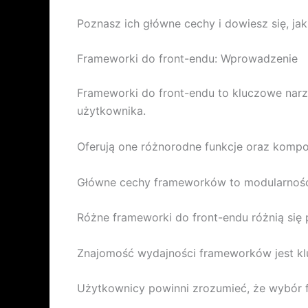
Poznasz ich główne cechy i dowiesz się, ja
Frameworki do front-endu: Wprowadzenie
Frameworki do front-endu to kluczowe narzę
użytkownika.
Oferują one różnorodne funkcje oraz kompo
Główne cechy frameworków to modularność
Różne frameworki do front-endu różnią się 
Znajomość wydajności frameworków jest klu
Użytkownicy powinni zrozumieć, że wybór 