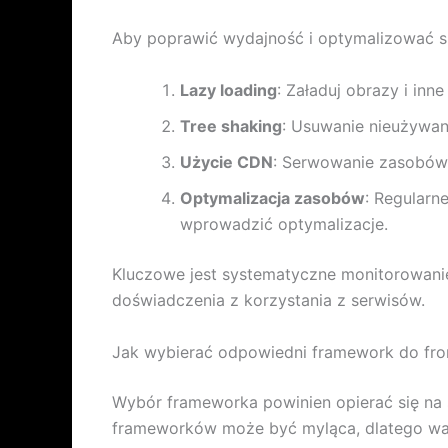
Aby poprawić wydajność i optymalizować sp
Lazy loading
: Załaduj obrazy i in
Tree shaking
: Usuwanie nieużywany
Użycie CDN
: Serwowanie zasobów 
Optymalizacja zasobów
: Regularn
wprowadzić optymalizacje.
Kluczowe jest systematyczne monitorowanie
doświadczenia z korzystania z serwisów.
Jak wybierać odpowiedni framework do fro
Wybór frameworka powinien opierać się na 
frameworków może być myląca, dlatego wa