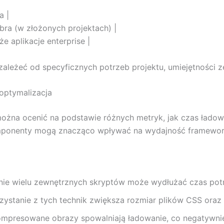
a |
bra (w złożonych projektach) |
że aplikacje enterprise |
leżeć od specyficznych potrzeb projektu, umiejętności zesp
optymalizacja
na ocenić na podstawie różnych metryk, jak czas ładowa
 komponenty mogą znacząco wpływać na wydajność framewo
nie wielu zewnętrznych skryptów może wydłużać czas potr
rzystanie z tych technik zwiększa rozmiar plików CSS oraz
kompresowane obrazy spowalniają ładowanie, co negatywni