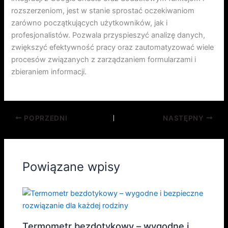
rozszerzeniom, jest w stanie sprostać oczekiwaniom
zarówno początkujących użytkowników, jak i
profesjonalistów. Pozwala przyspieszyć analizę danych,
zwiększyć efektywność pracy oraz zautomatyzować wiele
procesów związanych z zarządzaniem formularzami i
zbieraniem informacji.
POPRZEDNI
NASTĘPNY
Powiązane wpisy
Termometr bezdotykowy – wygodne i