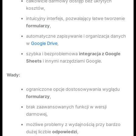
całkowicie darmowy dostęp bez ukrytych
kosztów,
intuicyjny interfejs, pozwalający łatwe tworzenie
formularzy
,
automatyczne zapisywanie i organizacja danych
w
Google Drive
,
szybka i bezproblemowa
integracja z Google
Sheets
i innymi narzędziami Google.
Wady:
ograniczone opcje dostosowywania wyglądu
formularzy
,
brak zaawansowanych funkcji w wersji
darmowej,
możliwe problemy z wydajnością przy bardzo
dużej liczbie
odpowiedzi
,