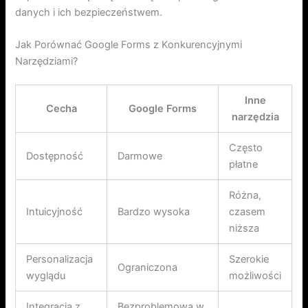
danych i ich bezpieczeństwem.
Jak Porównać Google Forms z Konkurencyjnymi
Narzędziami?
Inne
Cecha
Google Forms
narzędzia
Często
Dostępność
Darmowe
płatne
Różna,
Intuicyjność
Bardzo wysoka
czasem
niższa
Personalizacja
Szerokie
Ograniczona
wyglądu
możliwości
Integracja z
Bezproblemowa w