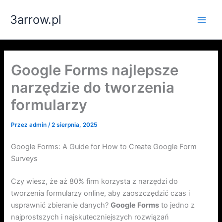
Przejdź
3arrow.pl
do
Main
treści
Men
Google Forms najlepsze
narzędzie do tworzenia
formularzy
Przez
admin
/
2 sierpnia, 2025
Google Forms: A Guide for How to Create Google Form
Surveys
Czy wiesz, że aż 80% firm korzysta z narzędzi do
tworzenia formularzy online, aby zaoszczędzić czas i
usprawnić zbieranie danych?
Google Forms
to jedno z
najprostszych i najskuteczniejszych rozwiązań