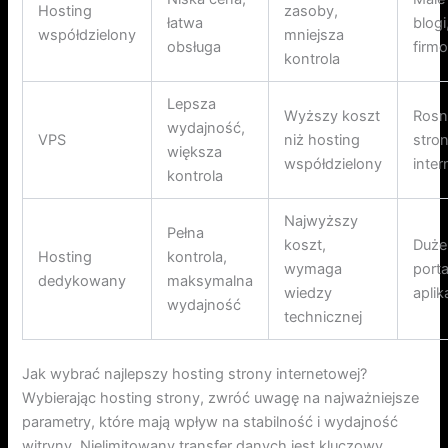
Hosting
zasoby,
łatwa
blogi
współdzielony
mniejsza
obsługa
firm
kontrola
Lepsza
Wyższy koszt
Rosn
wydajność,
VPS
niż hosting
stron
większa
współdzielony
inte
kontrola
Najwyższy
Pełna
koszt,
Duże
Hosting
kontrola,
wymaga
porta
dedykowany
maksymalna
wiedzy
aplik
wydajność
technicznej
Jak wybrać najlepszy hosting strony internetowej?
Wybierając hosting strony, zwróć uwagę na najważniejsze
parametry, które mają wpływ na stabilność i wydajność
witryny. Nielimitowany transfer danych jest kluczowy,