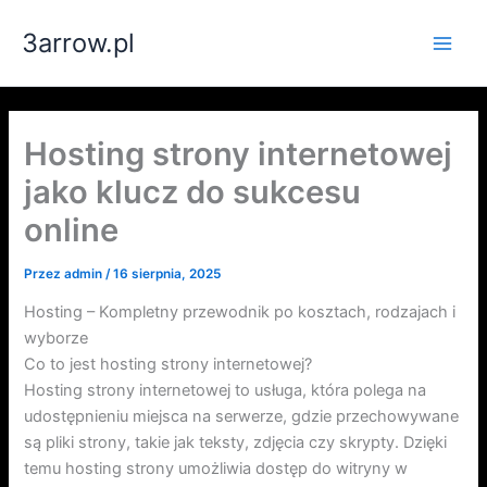
Przejdź
3arrow.pl
do
Main
treści
Men
Hosting strony internetowej
jako klucz do sukcesu
online
Przez
admin
/
16 sierpnia, 2025
Hosting – Kompletny przewodnik po kosztach, rodzajach i
wyborze
Co to jest hosting strony internetowej?
Hosting strony internetowej to usługa, która polega na
udostępnieniu miejsca na serwerze, gdzie przechowywane
są pliki strony, takie jak teksty, zdjęcia czy skrypty. Dzięki
temu hosting strony umożliwia dostęp do witryny w