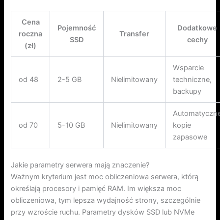
Cena
Pojemność
Dodatkowe
roczna
Transfer
SSD
cechy
(zł)
Wsparcie
od 48
2-5 GB
Nielimitowany
techniczne,
backupy
Automatyczn
od 70
5-10 GB
Nielimitowany
kopie
zapasowe
Jakie parametry serwera mają znaczenie?
Ważnym kryterium jest moc obliczeniowa serwera, którą
określają procesory i pamięć RAM. Im większa moc
obliczeniowa, tym lepsza wydajność strony, szczególnie
przy wzroście ruchu. Parametry dysków SSD lub NVMe