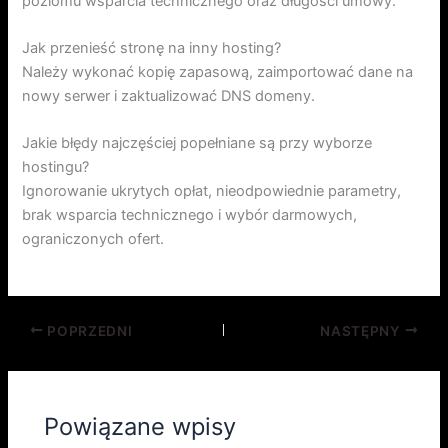
poziomu wsparcia technicznego oraz długości umowy.
Jak przenieść stronę na inny hosting?
Należy wykonać kopię zapasową, zaimportować dane na
nowy serwer i zaktualizować DNS domeny.
Jakie błędy najczęściej popełniane są przy wyborze
hostingu?
Ignorowanie ukrytych opłat, nieodpowiednie parametry,
brak wsparcia technicznego i wybór darmowych,
ograniczonych ofert.
POPRZEDNI
NASTĘPNY
Powiązane wpisy