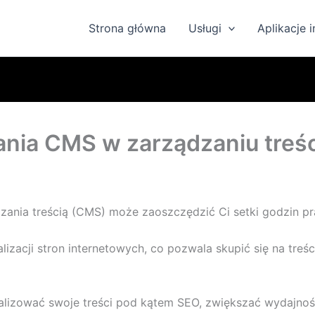
Strona główna
Usługi
Aplikacje 
ania CMS w zarządzaniu treś
zania treścią (CMS) może zaoszczędzić Ci setki godzin pr
izacji stron internetowych, co pozwala skupić się na treśc
lizować swoje treści pod kątem SEO, zwiększać wydajnoś