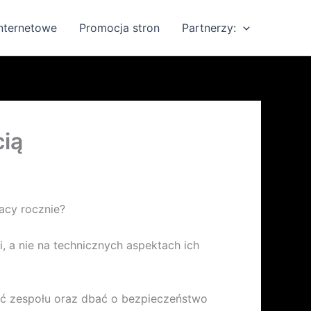
internetowe
Promocja stron
Partnerzy:
cią
acy rocznie?
i, a nie na technicznych aspektach ich
ć zespołu oraz dbać o bezpieczeństwo