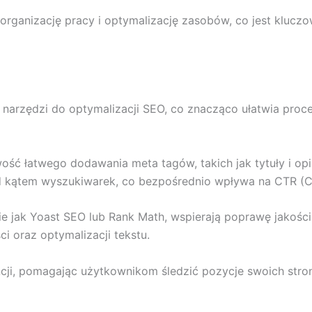
ą organizację pracy i optymalizację zasobów, co jest klu
arzędzi do optymalizacji SEO, co znacząco ułatwia proc
ść łatwego dodawania meta tagów, takich jak tytuły i op
d kątem wyszukiwarek, co bezpośrednio wpływa na CTR (Cl
e jak Yoast SEO lub Rank Math, wspierają poprawę jakości
i oraz optymalizacji tekstu.
encji, pomagając użytkownikom śledzić pozycje swoich str