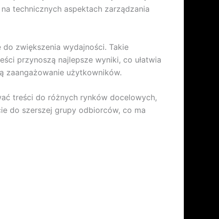
t na technicznych aspektach zarządzania
ę do zwiększenia wydajności. Takie
eści przynoszą najlepsze wyniki, co ułatwia
ią zaangażowanie użytkowników.
wać treści do różnych rynków docelowych,
cie do szerszej grupy odbiorców, co ma