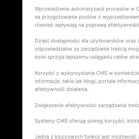
Wprowadzenie automatyzacji procesów w C
na przygotowanie postów z wyprzedzeniem, 
również wpływają na poprawę efektywności, 
Dzięki dostępności dla użytkowników oraz int
odpowiedzialne za zarządzanie treścią mogą 
kolei sprzyja lepszemu osiąganiu celów stra
Korzyści z wykorzystania CMS w kontekście 
informacje, takie jak blogi, portale infor
efektywność działania.
Zwiększenie efektywności zarządzania treś
Systemy CMS oferują szereg korzyści, któr
Jedną z kluczowych funkcji jest możliwość 