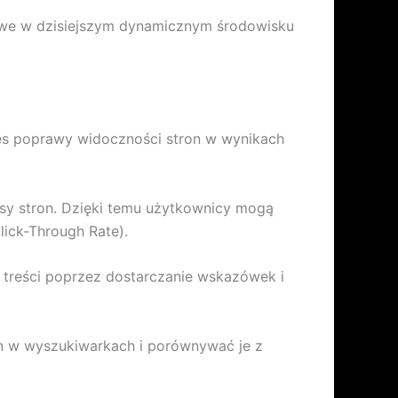
czowe w dzisiejszym dynamicznym środowisku
es poprawy widoczności stron w wynikach
isy stron. Dzięki temu użytkownicy mogą
ick-Through Rate).
 treści poprzez dostarczanie wskazówek i
on w wyszukiwarkach i porównywać je z