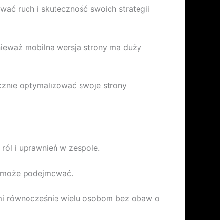
ować ruch i skuteczność swoich strategii
ieważ mobilna wersja strony ma duży
cznie optymalizować swoje strony
ról i uprawnień w zespole.
ia może podejmować.
ami równocześnie wielu osobom bez obaw o