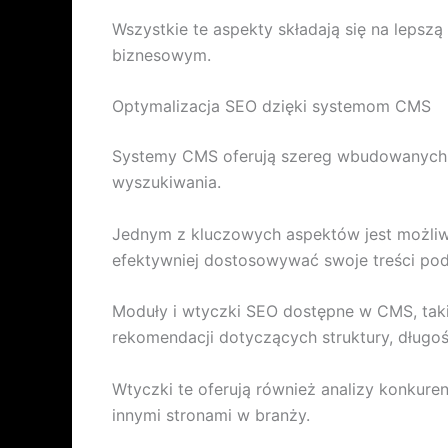
Wszystkie te aspekty składają się na lepsz
biznesowym.
Optymalizacja SEO dzięki systemom CMS
Systemy CMS oferują szereg wbudowanych n
wyszukiwania.
Jednym z kluczowych aspektów jest możliwo
efektywniej dostosowywać swoje treści po
Moduły i wtyczki SEO dostępne w CMS, taki
rekomendacji dotyczących struktury, długośc
Wtyczki te oferują również analizy konkur
innymi stronami w branży.