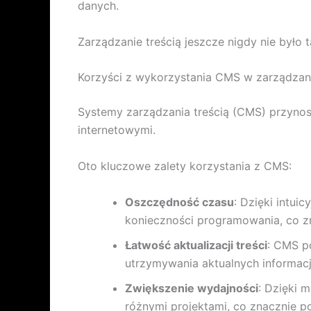
danych.
Zarządzanie treścią jeszcze nigdy nie było t
Korzyści z wykorzystania CMS w zarządzani
Systemy zarządzania treścią (CMS) przynosz
internetowymi.
Oto kluczowe zalety korzystania z CMS:
Oszczędność czasu
: Dzięki intui
konieczności programowania, co zn
Łatwość aktualizacji treści
: CMS p
utrzymywania aktualnych informacji
Zwiększenie wydajności
: Dzięki 
różnymi projektami, co znacznie 