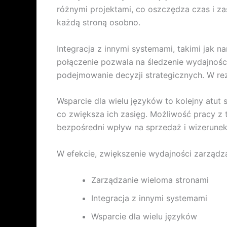
różnymi projektami, co oszczędza czas i za
każdą stroną osobno.
Integracja z innymi systemami, takimi jak n
połączenie pozwala na śledzenie wydajności
podejmowanie decyzji strategicznych. W r
Wsparcie dla wielu języków to kolejny atu
co zwiększa ich zasięg. Możliwość pracy z
bezpośredni wpływ na sprzedaż i wizerunek
W efekcie, zwiększenie wydajności zarządz
Zarządzanie wieloma stronami
Integracja z innymi systemami
Wsparcie dla wielu języków