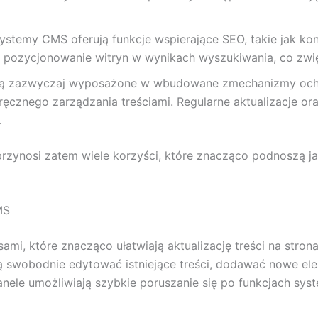
ystemy CMS oferują funkcje wspierające SEO, takie jak k
e pozycjonowanie witryn w wynikach wyszukiwania, co zwi
są zazwyczaj wyposażone w wbudowane zmechanizmy ochr
ęcznego zarządzania treściami. Regularne aktualizacje o
.
rzynosi zatem wiele korzyści, które znacząco podnoszą j
MS
jsami, które znacząco ułatwiają aktualizację treści na stro
swobodnie edytować istniejące treści, dodawać nowe ele
ele umożliwiają szybkie poruszanie się po funkcjach syst