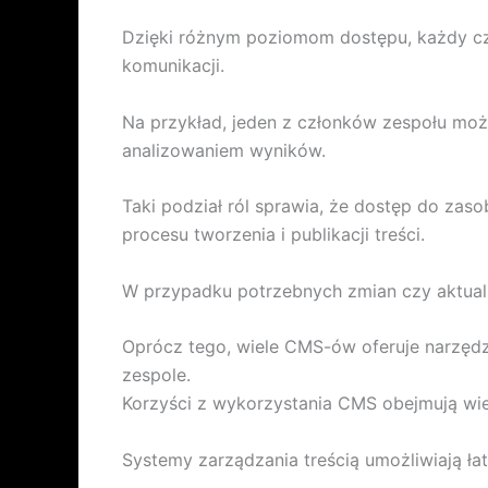
Dzięki różnym poziomom dostępu, każdy cz
komunikacji.
Na przykład, jeden z członków zespołu może
analizowaniem wyników.
Taki podział ról sprawia, że dostęp do zaso
procesu tworzenia i publikacji treści.
W przypadku potrzebnych zmian czy aktuali
Oprócz tego, wiele CMS-ów oferuje narzędz
zespole.
Korzyści z wykorzystania CMS obejmują wie
Systemy zarządzania treścią umożliwiają ła