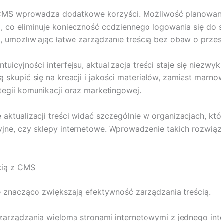
MS wprowadza dodatkowe korzyści. Możliwość planowania
co eliminuje konieczność codziennego logowania się do 
umożliwiając łatwe zarządzanie treścią bez obaw o przest
uicyjności interfejsu, aktualizacja treści staje się niezwy
skupić się na kreacji i jakości materiałów, zamiast marno
tegii komunikacji oraz marketingowej.
aktualizacji treści widać szczególnie w organizacjach, kt
macyjne, czy sklepy internetowe. Wprowadzenie takich rozwi
cią z CMS
e znacząco zwiększają efektywność zarządzania treścią.
zarządzania wieloma stronami internetowymi z jednego inter