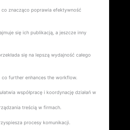
, co znacząco poprawia efektywność
uje się ich publikacją, a jeszcze inny
 przekłada się na lepszą wydajność całego
 co further enhances the workflow.
łatwia współpracę i koordynację działań w
ządzania treścią w firmach.
rzyspiesza procesy komunikacji.