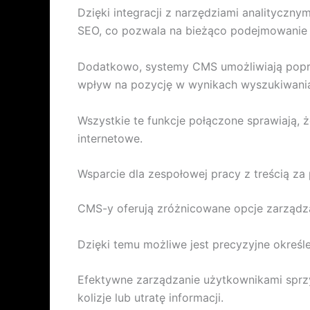
Dzięki integracji z narzędziami analityczny
SEO, co pozwala na bieżąco podejmowanie 
Dodatkowo, systemy CMS umożliwiają popra
wpływ na pozycję w wynikach wyszukiwani
Wszystkie te funkcje połączone sprawiają,
internetowe.
Wsparcie dla zespołowej pracy z treścią 
CMS-y oferują zróżnicowane opcje zarządza
Dzięki temu możliwe jest precyzyjne określ
Efektywne zarządzanie użytkownikami sprz
kolizje lub utratę informacji.