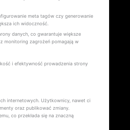
onfigurowanie meta tagów czy generowanie
ększa ich widoczność.
ony danych, co gwarantuje większe
raz monitoring zagrożeń pomagają w
akość i efektywność prowadzenia strony
nach internetowych. Użytkownicy, nawet ci
menty oraz publikować zmiany.
emu, co przekłada się na znaczną