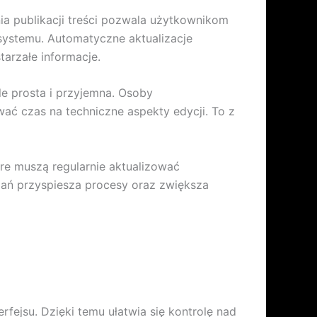
 publikacji treści pozwala użytkownikom
systemu. Automatyczne aktualizacje
arzałe informacje.
kle prosta i przyjemna. Osoby
wać czas na techniczne aspekty edycji. To z
óre muszą regularnie aktualizować
ązań przyspiesza procesy oraz zwiększa
fejsu. Dzięki temu ułatwia się kontrolę nad