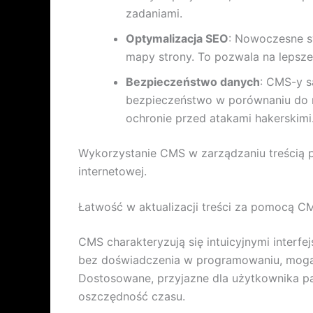
zadaniami.
Optymalizacja SEO
: Nowoczesne s
mapy strony. To pozwala na lepsz
Bezpieczeństwo danych
: CMS-y 
bezpieczeństwo w porównaniu do r
ochronie przed atakami hakerskimi
Wykorzystanie CMS w zarządzaniu treścią p
internetowej.
Łatwość w aktualizacji treści za pomocą C
CMS charakteryzują się intuicyjnymi interfe
bez doświadczenia w programowaniu, mogą 
Dostosowane, przyjazne dla użytkownika pan
oszczędność czasu.