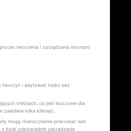
proces tworzenia i zarządzania stronami
o tworzyć i edytować treści bez
ących treściach, co jest kluczowe dla
zaledwie kilka kliknięć.
poły mogą równocześnie pracować nad
 z kolei odpowiednie zarządzanie