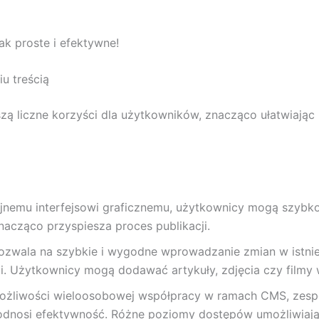
ak proste i efektywne!
u treścią
ą liczne korzyści dla użytkowników, znacząco ułatwiając 
cyjnemu interfejsowi graficznemu, użytkownicy mogą szybk
acząco przyspiesza proces publikacji.
ozwala na szybkie i wygodne wprowadzanie zmian w istniej
. Użytkownicy mogą dodawać artykuły, zdjęcia czy filmy w 
możliwości wieloosobowej współpracy w ramach CMS, zes
podnosi efektywność. Różne poziomy dostępów umożliwiają