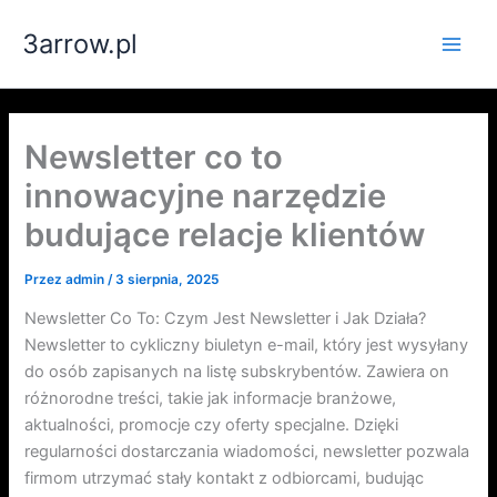
Przejdź
3arrow.pl
do
Main
treści
Men
Newsletter co to
innowacyjne narzędzie
budujące relacje klientów
Przez
admin
/
3 sierpnia, 2025
Newsletter Co To: Czym Jest Newsletter i Jak Działa?
Newsletter to cykliczny biuletyn e-mail, który jest wysyłany
do osób zapisanych na listę subskrybentów. Zawiera on
różnorodne treści, takie jak informacje branżowe,
aktualności, promocje czy oferty specjalne. Dzięki
regularności dostarczania wiadomości, newsletter pozwala
firmom utrzymać stały kontakt z odbiorcami, budując