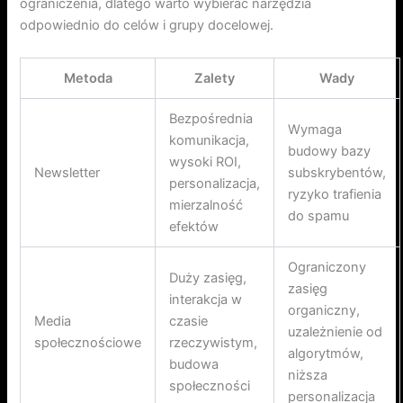
ograniczenia, dlatego warto wybierać narzędzia
odpowiednio do celów i grupy docelowej.
Metoda
Zalety
Wady
Bezpośrednia
Wymaga
komunikacja,
budowy bazy
wysoki ROI,
Newsletter
subskrybentów,
personalizacja,
ryzyko trafienia
mierzalność
do spamu
efektów
Ograniczony
Duży zasięg,
zasięg
interakcja w
organiczny,
Media
czasie
uzależnienie od
społecznościowe
rzeczywistym,
algorytmów,
budowa
niższa
społeczności
personalizacja