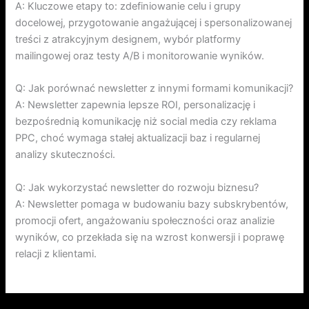
A: Kluczowe etapy to: zdefiniowanie celu i grupy
docelowej, przygotowanie angażującej i spersonalizowanej
treści z atrakcyjnym designem, wybór platformy
mailingowej oraz testy A/B i monitorowanie wyników.
Q: Jak porównać newsletter z innymi formami komunikacji?
A: Newsletter zapewnia lepsze ROI, personalizację i
bezpośrednią komunikację niż social media czy reklama
PPC, choć wymaga stałej aktualizacji baz i regularnej
analizy skuteczności.
Q: Jak wykorzystać newsletter do rozwoju biznesu?
A: Newsletter pomaga w budowaniu bazy subskrybentów,
promocji ofert, angażowaniu społeczności oraz analizie
wyników, co przekłada się na wzrost konwersji i poprawę
relacji z klientami.