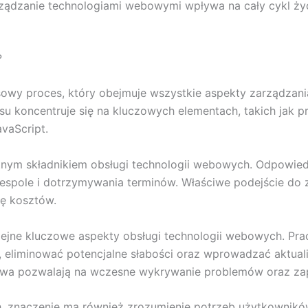
rządzanie technologiami webowymi wpływa na cały cykl życ
?
wy proces, który obejmuje wszystkie aspekty zarządzania,
su koncentruje się na kluczowych elementach, takich jak p
vaScript.
tnym składnikiem obsługi technologii webowych. Odpowiedn
espole i dotrzymywania terminów. Właściwe podejście do 
ję kosztów.
lejne kluczowe aspekty obsługi technologii webowych. Pra
i, eliminować potencjalne słabości oraz wprowadzać aktual
stwa pozwalają na wczesne wykrywanie problemów oraz zap
, znaczenie ma również zrozumienie potrzeb użytkowników