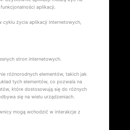
unkcjonalności aplikacji.
yklu życia aplikacji internetowych,
esnych stron internetowych.
ie różnorodnych elementów, takich jak
i układ tych elementów, co pozwala na
tów, które dostosowują się do różnych
dbywa się na wielu urządzeniach.
wnicy mogą wchodzić w interakcje z