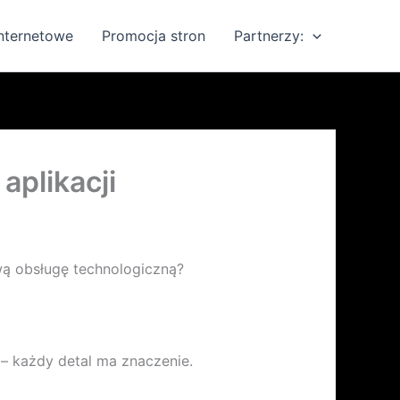
internetowe
Promocja stron
Partnerzy:
aplikacji
iwą obsługę technologiczną?
– każdy detal ma znaczenie.