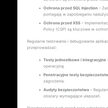
Ochrona przed SQL Injection
– Zas
pomagają w zapobieganiu nadużyc
Ochrona przed XSS
– Implementacj
Policy (CSP) są kluczowe w ochroni
Regularne testowanie i debugowanie aplikac
przeprowadzać:
Testy jednostkowe i integracyjne
operacyjną.
Penetracyjne testy bezpieczeńst
zagrożenia.
Audyty bezpieczeństwa
– Regularn
obszary wymagające ulepszeń.