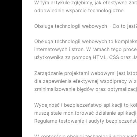
W tym artykule zgłębimy, jak efektywne za
odpowiednie wsparcie technologiczne.
Obsługa technologii webowych – Co to jest
Obsługa technologii webowych to komplekso
internetowych i stron. W ramach tego proce
użytkownika za pomocą HTML, CSS oraz Ja
Zarządzanie projektami webowymi jest isto
dla zapewnienia efektywnej współpracy w z
zminimalizowanie błędów oraz optymalizac
Wydajność i bezpieczeństwo aplikacji to ko
muszą stale monitorować działanie aplikacj
Regularne testowanie i audyty bezpieczeń
W kontekście obsługi technologii webowych