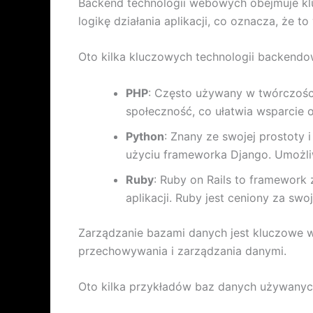
Backend technologii webowych obejmuje klu
logikę działania aplikacji, co oznacza, że 
Oto kilka kluczowych technologii backendo
PHP
: Często używany w twórczości
społeczność, co ułatwia wsparcie
Python
: Znany ze swojej prostoty
użyciu frameworka Django. Umożli
Ruby
: Ruby on Rails to framework
aplikacji. Ruby jest ceniony za swo
Zarządzanie bazami danych jest kluczowe w
przechowywania i zarządzania danymi.
Oto kilka przykładów baz danych używanyc