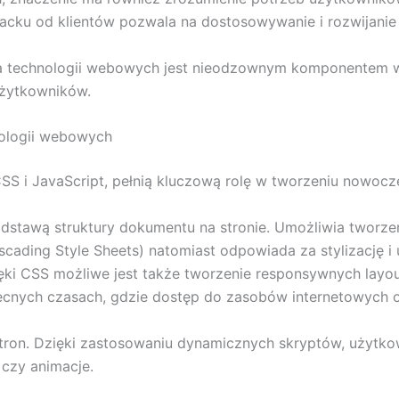
acku od klientów pozwala na dostosowywanie i rozwijanie f
ga technologii webowych jest nieodzownym komponentem w c
użytkowników.
ologii webowych
SS i JavaScript, pełnią kluczową rolę w tworzeniu nowocz
stawą struktury dokumentu na stronie. Umożliwia tworzen
ascading Style Sheets) natomiast odpowiada za stylizację 
ęki CSS możliwe jest także tworzenie responsywnych layou
ecnych czasach, gdzie dostęp do zasobów internetowych o
tron. Dzięki zastosowaniu dynamicznych skryptów, użytko
 czy animacje.