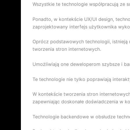
Wszystkie te technologie współpracują ze
Ponadto, w kontekście UX/UI design, techno
zaprojektowany interfejs użytkownika wykorz
Oprócz podstawowych technologii, istnieją r
tworzenia stron internetowych.
Umożliwiają one deweloperom szybsze i ba
Te technologie nie tylko poprawiają intera
W kontekście tworzenia stron internetowyc
zapewniając doskonałe doświadczenia w korz
Technologie backendowe w obsłudze techn