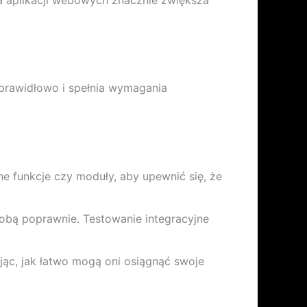
a aplikacji webowych znacznie zwiększa
prawidłowo i spełnia wymagania
lne funkcje czy moduły, aby upewnić się, że
sobą poprawnie. Testowanie integracyjne
jąc, jak łatwo mogą oni osiągnąć swoje