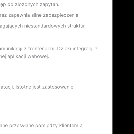
tęp do złożonych zapytań.
az zapewnia silne zabezpieczenia.
ymagających niestandardowych struktur
nikacji z frontendem. Dzięki integracji z
ej aplikacji webowej.
acji. Istotne jest zastosowanie
dane przesyłane pomiędzy klientem a