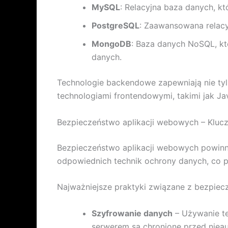
MySQL
: Relacyjna baza danych, k
PostgreSQL
: Zaawansowana relacy
MongoDB
: Baza danych NoSQL, któ
danych.
Technologie backendowe zapewniają nie tylk
technologiami frontendowymi, takimi jak Ja
Bezpieczeństwo aplikacji webowych – Kluc
Bezpieczeństwo aplikacji webowych powinno 
odpowiednich technik ochrony danych, co 
Najważniejsze praktyki związane z bezpiecz
Szyfrowanie danych
– Używanie te
serwerem są chronione przed nie