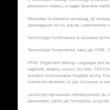
pierwszym miejscu, a ciągłe zbieranie feedb
Wszystkie te elementy sprawiają, że obsłu
wpływającym na ich sukces i zadowolenie 
Technologie frontendowe w obsłudze techn
Technologie frontendowe, takie jak HTML, C
HTML (Hypertext Markup Language) jest pod
nagłówki, akapity, obrazy czy linki. CSS (C
wizualne dostosowanie wyglądu strony. Dzi
rozmiarów ekranów, co jest kluczowe w ob
JavaScript wprowadza interaktywność do s
elementami, takimi jak formularze, przyciski