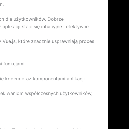
m.
ych dla użytkowników. Dobrze
likacji staje się intuicyjne i efektywne.
y Vue.js, które znacznie usprawniają proces
 funkcjami.
nie kodem oraz komponentami aplikacji.
oczekiwaniom współczesnych użytkowników,