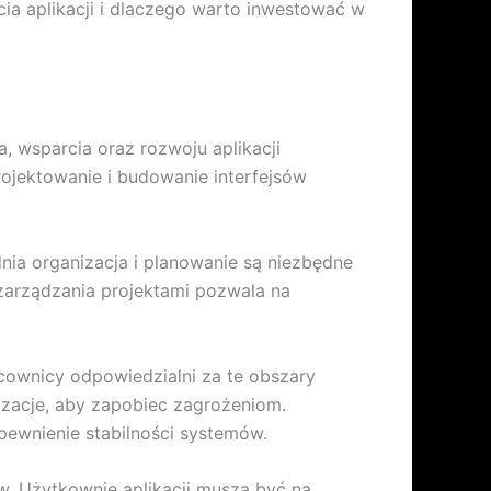
ia aplikacji i dlaczego warto inwestować w
 wsparcia oraz rozwoju aplikacji
rojektowanie i budowanie interfejsów
ia organizacja i planowanie są niezbędne
zarządzania projektami pozwala na
cownicy odpowiedzialni za te obszary
izacje, aby zapobiec zagrożeniom.
ewnienie stabilności systemów.
. Użytkownie aplikacji muszą być na