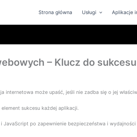
Strona główna
Usługi
Aplikacje 
webowych – Klucz do sukcesu 
a internetowa może upaść, jeśli nie zadba się o jej właśc
element sukcesu każdej aplikacji.
i JavaScript po zapewnienie bezpieczeństwa i wydajności 