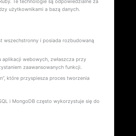
Ruby. Te technologie są odpowiedzialne za
iędzy użytkownikami a bazą danych.
est wszechstronny i posiada rozbudowaną
u aplikacji webowych, zwłaszcza przy
rzystaniem zaawansowanych funkcji.
n”, które przyspiesza proces tworzenia
eSQL i MongoDB często wykorzystuje się do