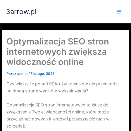
Przejdź
3arrow.pl
do
Main
treści
Men
Optymalizacja SEO stron
internetowych zwiększa
widoczność online
Przez
admin
/
7 lutego, 2025
Czy wiesz, że ponad 90% użytkowników nie przechodzi
na drugą stronę wyników wyszukiwania?
Optymalizacja SEO stron internetowych to klucz do
zwiększenia Twojej widoczności online, która może
przyciągnąć nowych klientów i przekształcić ruch w
sprzedaż.