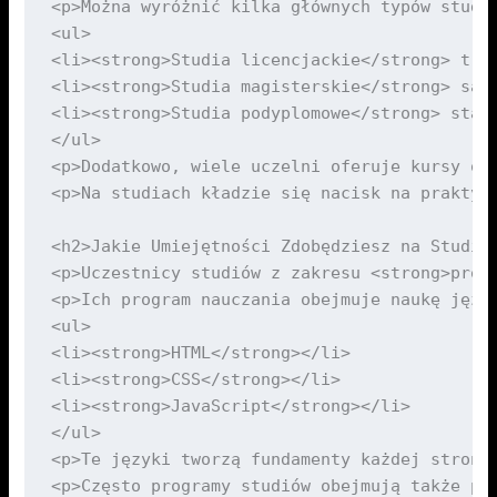
<p>Można wyróżnić kilka głównych typów studió
<ul>

<li><strong>Studia licencjackie</strong> trw
<li><strong>Studia magisterskie</strong> są 
<li><strong>Studia podyplomowe</strong> stan
</ul>

<p>Dodatkowo, wiele uczelni oferuje kursy on
<p>Na studiach kładzie się nacisk na praktyc
<h2>Jakie Umiejętności Zdobędziesz na Studiac
<p>Uczestnicy studiów z zakresu <strong>proj
<p>Ich program nauczania obejmuje naukę język
<ul>

<li><strong>HTML</strong></li>

<li><strong>CSS</strong></li>

<li><strong>JavaScript</strong></li>

</ul>

<p>Te języki tworzą fundamenty każdej strony
<p>Często programy studiów obejmują także pr