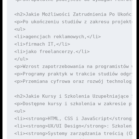
<h2>Jakie Możliwości Zatrudnienia Po Ukończen
<p>Po ukończeniu studiów z zakresu projektow
<ul>

<li>agencjach reklamowych,</li>

<li>firmach IT,</li>

<li>jako freelancerzy.</li>

</ul>

<p>Wzrost zapotrzebowania na programistów w 
<p>Programy praktyk w trakcie studiów odgryw
<p>Przemiana cyfrowa oraz rozwój technologii
<h2>Jakie Kursy i Szkolenia Uzupełniające Są 
<p>Dostępne kursy i szkolenia w zakresie pro
<ul>

<li><strong>HTML, CSS i JavaScript</strong>: 
<li><strong>UX/UI Design</strong>: Szkolenia
<li><strong>Systemy zarządzania treścią (CMS