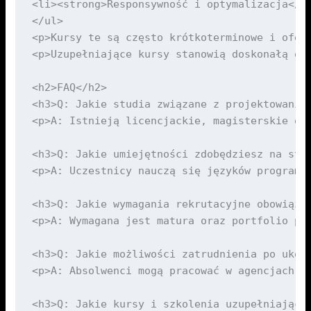
<li><strong>Responsywność i optymalizacja</st
</ul>

<p>Kursy te są często krótkoterminowe i ofer
<p>Uzupełniające kursy stanowią doskonałą ok
<h2>FAQ</h2>

<h3>Q: Jakie studia związane z projektowaniem
<p>A: Istnieją licencjackie, magisterskie or
<h3>Q: Jakie umiejętności zdobędziesz na stud
<p>A: Uczestnicy nauczą się języków programo
<h3>Q: Jakie wymagania rekrutacyjne obowiązuj
<p>A: Wymagana jest matura oraz portfolio pr
<h3>Q: Jakie możliwości zatrudnienia po ukońc
<p>A: Absolwenci mogą pracować w agencjach r
<h3>Q: Jakie kursy i szkolenia uzupełniające 