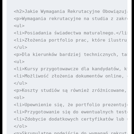
<h2>Jakie Wymagania Rekrutacyjne Obowiązują n
<p>Wymagania rekrutacyjne na studia z zakresu
<ul>

<li>Posiadania świadectwa maturalnego.</li>

<li>Złożenia portfolio prac, które ilustruje 
</ul>

<p>Dla kierunków bardziej technicznych, taki
<ul>

<li>Kursy przygotowawcze dla kandydatów, któr
<li>Możliwość złożenia dokumentów online, co 
</ul>

<p>Koszty studiów są również zróżnicowane, d
<ol>

<li>Upewnienie się, że portfolio prezentuje r
<li>Przygotowanie się do ewentualnych testów 
<li>Zdobycie dodatkowych certyfikatów lub ucz
</ol>

<p>Skrupulatne podejście do wymagań rekrutac