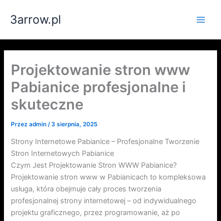
Przejdź
3arrow.pl
do
Main
treści
Men
Projektowanie stron www
Pabianice profesjonalne i
skuteczne
Przez
admin
/
3 sierpnia, 2025
Strony Internetowe Pabianice – Profesjonalne Tworzenie
Stron Internetowych Pabianice
Czym Jest Projektowanie Stron WWW Pabianice?
Projektowanie stron www w Pabianicach to kompleksowa
usługa, która obejmuje cały proces tworzenia
profesjonalnej strony internetowej – od indywidualnego
projektu graficznego, przez programowanie, aż po