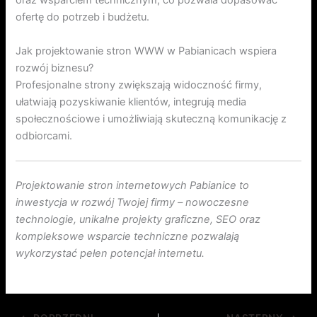
oraz wsparciem technicznym, co pozwala dopasować
ofertę do potrzeb i budżetu.
Jak projektowanie stron WWW w Pabianicach wspiera
rozwój biznesu?
Profesjonalne strony zwiększają widoczność firmy,
ułatwiają pozyskiwanie klientów, integrują media
społecznościowe i umożliwiają skuteczną komunikację z
odbiorcami.
Projektowanie stron internetowych Pabianice to
inwestycja w rozwój Twojej firmy – nowoczesne
technologie, unikalne projekty graficzne, SEO oraz
kompleksowe wsparcie techniczne pozwalają
wykorzystać pełen potencjał internetu.