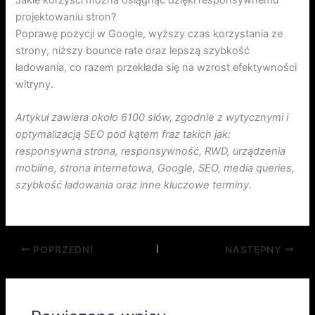
Jakie korzyści można osiągnąć dzięki responsywnemu
projektowaniu stron?
Poprawę pozycji w Google, wyższy czas korzystania ze
strony, niższy bounce rate oraz lepszą szybkość
ładowania, co razem przekłada się na wzrost efektywności
witryny.
Artykuł zawiera około 6100 słów, zgodnie z wytycznymi i
optymalizacją SEO pod kątem fraz takich jak:
responsywna strona, responsywność, RWD, urządzenia
mobilne, strona internetowa, Google, SEO, media queries,
szybkość ładowania oraz inne kluczowe terminy.
POPRZEDNI
NASTĘPNY