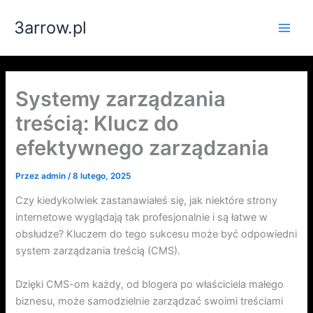
Przejdź
3arrow.pl
do
Main
treści
Men
Systemy zarządzania
treścią: Klucz do
efektywnego zarządzania
Przez
admin
/
8 lutego, 2025
Czy kiedykolwiek zastanawiałeś się, jak niektóre strony
internetowe wyglądają tak profesjonalnie i są łatwe w
obsłudze? Kluczem do tego sukcesu może być odpowiedni
system zarządzania treścią (CMS).
Dzięki CMS-om każdy, od blogera po właściciela małego
biznesu, może samodzielnie zarządzać swoimi treściami