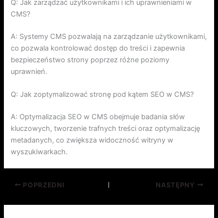
Q: Jak zarządzać użytkownikami i ich uprawnieniami w
CMS?
A: Systemy CMS pozwalają na zarządzanie użytkownikami,
co pozwala kontrolować dostęp do treści i zapewnia
bezpieczeństwo strony poprzez różne poziomy
uprawnień.
Q: Jak zoptymalizować stronę pod kątem SEO w CMS?
A: Optymalizacja SEO w CMS obejmuje badania słów
kluczowych, tworzenie trafnych treści oraz optymalizację
metadanych, co zwiększa widoczność witryny w
wyszukiwarkach.
POPRZEDNI
NASTĘPNY