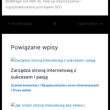
MultiPage (od 999 zł), obie są responsywne i
zoptymalizowane pod kątem SEO.
POPRZEDNI
NASTĘPNY
Powiązane wpisy
Zarządza stroną internetową z
sukcesem i pasją
Zostaw komentarz
/
Bezpieczeństwo stron internetowych
/ Przez
admin