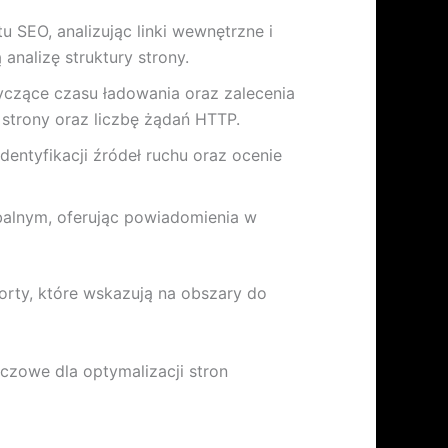
SEO, analizując linki wewnętrzne i
analizę struktury strony.
tyczące czasu ładowania oraz zalecenia
 strony oraz liczbę żądań HTTP.
dentyfikacji źródeł ruchu oraz ocenie
obalnym, oferując powiadomienia w
orty, które wskazują na obszary do
czowe dla optymalizacji stron