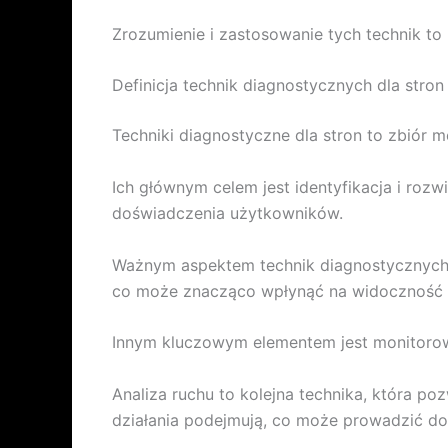
Zrozumienie i zastosowanie tych technik t
Definicja technik diagnostycznych dla stron
Techniki diagnostyczne dla stron to zbiór me
Ich głównym celem jest identyfikacja i ro
doświadczenia użytkowników.
Ważnym aspektem technik diagnostycznych
co może znacząco wpłynąć na widoczność 
Innym kluczowym elementem jest monitorowa
Analiza ruchu to kolejna technika, która p
działania podejmują, co może prowadzić do w