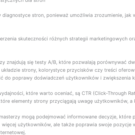
stycznych dla stron
w diagnostyce stron, ponieważ umożliwia zrozumienie, ja
rzenia skuteczności różnych strategii marketingowych or
y znajdują się testy A/B, które pozwalają porównywać dwi
kładzie strony, kolorystyce przycisków czy treści ofero
ć do poprawy doświadczeń użytkowników i zwiększenia k
ajności, które warto oceniać, są CTR (Click-Through Rate
 które elementy strony przyciągają uwagę użytkowników,
ebmasterzy mogą podejmować informowane decyzje, które 
a więcej użytkowników, ale także poprawia swoje pozycje 
ternetowej.