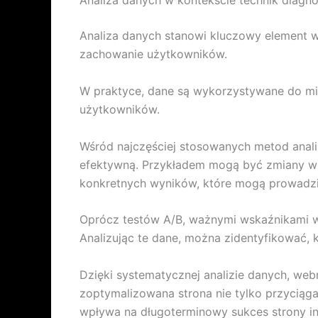
Analiza danych w kontekście technik diagno
Analiza danych stanowi kluczowy element 
zachowanie użytkowników.
W praktyce, dane są wykorzystywane do mie
użytkowników.
Wśród najczęściej stosowanych metod analiz
efektywną. Przykładem mogą być zmiany w u
konkretnych wyników, które mogą prowadzi
Oprócz testów A/B, ważnymi wskaźnikami wyd
Analizując te dane, można zidentyfikować,
Dzięki systematycznej analizie danych, w
zoptymalizowana strona nie tylko przyciąg
wpływa na długoterminowy sukces strony in