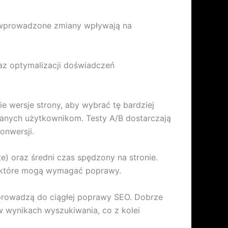
k wprowadzone zmiany wpływają na
az optymalizacji doświadczeń
e wersje strony, aby wybrać tę bardziej
wanych użytkownikom. Testy A/B dostarczają
onwersji.
) oraz średni czas spędzony na stronie.
 a które mogą wymagać poprawy.
prowadzą do ciągłej poprawy SEO. Dobrze
w wynikach wyszukiwania, co z kolei