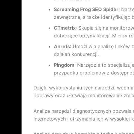
Screaming Frog SEO Spider
: Narz
zewnętrzne, a także identyfikując 
GTmetrix
: Skupia się na monitoro
dotyczące optymalizacji. Mierzy ró
Ahrefs
: Umożliwia analizę linków 
działań konkurencji.
Pingdom
: Narzędzie to specjalizu
przypadku problemów z dostępnoś
Dzięki wykorzystaniu tych narzędzi, webma
poprawy oraz ułatwiają monitorowanie zmia
Analiza narzędzi diagnostycznych pozwala r
internetowych i utrzymania ich w wysokiej k