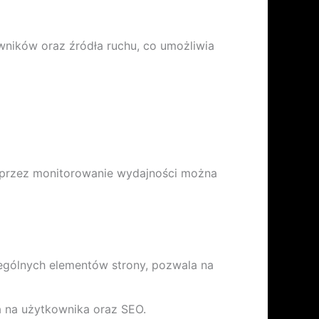
owników oraz źródła ruchu, co umożliwia
oprzez monitorowanie wydajności można
zególnych elementów strony, pozwala na
a na użytkownika oraz SEO.