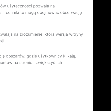
stów użyteczności pozwala na
a. Techniki te mogą obejmować obserwację
walają na zrozumienie, która wersja witryny
ji.
cję obszarów, gdzie użytkownicy klikają,
entów na stronie i zwiększyć ich