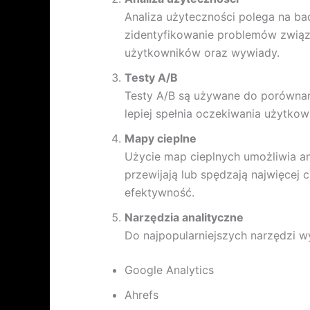
Analiza użyteczności polega na ba
zidentyfikowanie problemów związ
użytkowników oraz wywiady.
Testy A/B
Testy A/B są używane do porównani
lepiej spełnia oczekiwania użytko
Mapy cieplne
Użycie map cieplnych umożliwia ana
przewijają lub spędzają najwięcej
efektywność.
Narzędzia analityczne
Do najpopularniejszych narzędzi w
Google Analytics
Ahrefs