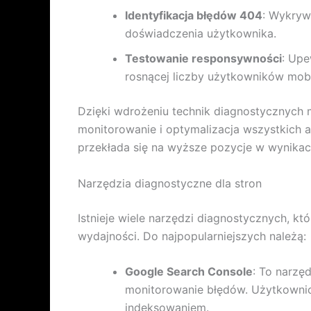
Identyfikacja błędów 404
: Wykryw
doświadczenia użytkownika.
Testowanie responsywności
: Upe
rosnącej liczby użytkowników mobi
Dzięki wdrożeniu technik diagnostycznych m
monitorowanie i optymalizacja wszystkich a
przekłada się na wyższe pozycje w wynika
Narzędzia diagnostyczne dla stron
Istnieje wiele narzędzi diagnostycznych, k
wydajności. Do najpopularniejszych należą:
Google Search Console
: To narzę
monitorowanie błędów. Użytkownic
indeksowaniem.