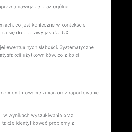
poprawia nawigację oraz ogólne
eniach, co jest konieczne w kontekście
nia się do poprawy jakości UX.
jej ewentualnych słabości. Systematyczne
tysfakcji użytkowników, co z kolei
eczne monitorowanie zmian oraz raportowanie
ści w wynikach wyszukiwania oraz
 także identyfikować problemy z