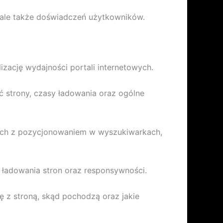
, ale także doświadczeń użytkowników.
lizację wydajności portali internetowych.
 strony, czasy ładowania oraz ogólne
ych z pozycjonowaniem w wyszukiwarkach,
 ładowania stron oraz responsywności.
ę z stroną, skąd pochodzą oraz jakie