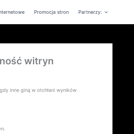
internetowe
Promocja stron
Partnerzy:
jność witryn
 gdy inne giną w otchłani wyników
yn.