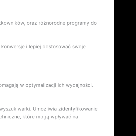
żytkowników, oraz różnorodne programy do
 konwersje i lepiej dostosować swoje
omagają w optymalizacji ich wydajności.
wyszukiwarki. Umożliwia zidentyfikowanie
 techniczne, które mogą wpływać na