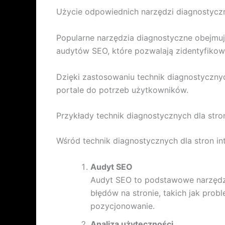
Użycie odpowiednich narzędzi diagnostyczn
Popularne narzędzia diagnostyczne obejmuj
audytów SEO, które pozwalają zidentyfikow
Dzięki zastosowaniu technik diagnostyczny
portale do potrzeb użytkowników.
Przykłady technik diagnostycznych dla stro
Wśród technik diagnostycznych dla stron in
Audyt SEO
Audyt SEO to podstawowe narzędzi
błędów na stronie, takich jak prob
pozycjonowanie.
Analiza użyteczności