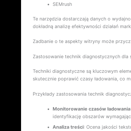
SEMrush
Te narzędzia dostarczają danych o wydajnoś
dokładną analizę efektywności działań mar
Zadbanie o te aspekty witryny może przyczyn
Zastosowanie technik diagnostycznych dla 
Techniki diagnostyczne są kluczowym elem
skutecznie poprawić czasy ładowania, co m
Przykłady zastosowania technik diagnostyc
Monitorowanie czasów ładowania
identyfikację obszarów wymagający
Analiza treści
: Ocena jakości teks