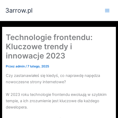
Przejdź
3arrow.pl
do
Main
treści
Men
Technologie frontendu:
Kluczowe trendy i
innowacje 2023
Przez
admin
/
7 lutego, 2025
Czy zastanawiałeś się kiedyś, co naprawdę napędza
nowoczesne strony internetowe?
W 2023 roku technologie frontendu ewoluują w szybkim
tempie, a ich zrozumienie jest kluczowe dla każdego
dewelopera.