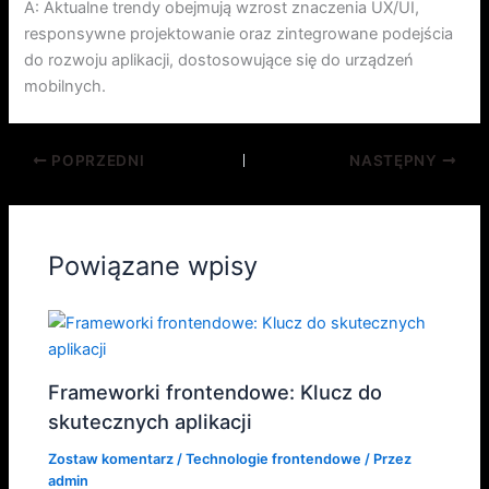
A: Aktualne trendy obejmują wzrost znaczenia UX/UI,
responsywne projektowanie oraz zintegrowane podejścia
do rozwoju aplikacji, dostosowujące się do urządzeń
mobilnych.
POPRZEDNI
NASTĘPNY
Powiązane wpisy
Frameworki frontendowe: Klucz do
skutecznych aplikacji
Zostaw komentarz
/
Technologie frontendowe
/ Przez
admin