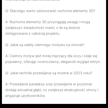
Q: Dlaczego warto zastosować ruchome elementy 3D?
A: Ruchome elementy 3D przyciągają uwagę i mogą
zwiększyć świadomość marki, o ile są dobrze
zintegrowane z całością projektu.
Q: Jakie są zalety ciemnego motywu na stronie?
A: Ciemny motyw jest mniej męczący dla oczu i staje się
popularny, oferując nowoczesny, elegancki wygląd witryn.
Q: Jakie techniki przewijania są modne w 2023 roku?
A: Przewijanie paralaksy oraz przewijanie w poziomie
dodają wizualnej głębi, co zwiększa atrakcyjność strony i
angażuje użytkowników.