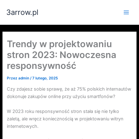
Przejdź
3arrow.pl
do
Main
treści
Men
Trendy w projektowaniu
stron 2023: Nowoczesna
responsywność
Przez
admin
/
7 lutego, 2025
Czy zdajesz sobie sprawę, że aż 75% polskich internautów
dokonuje zakupów online przy użyciu smartfonów?
W 2023 roku responsywność stron stała się nie tylko
zaletą, ale wręcz koniecznością w projektowaniu witryn
internetowych.