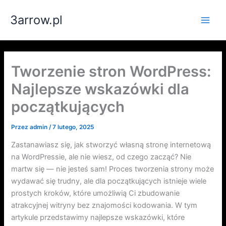
Przejdź
3arrow.pl
do
Main
treści
Men
Tworzenie stron WordPress:
Najlepsze wskazówki dla
początkujących
Przez
admin
/
7 lutego, 2025
Zastanawiasz się, jak stworzyć własną stronę internetową
na WordPressie, ale nie wiesz, od czego zacząć? Nie
martw się — nie jesteś sam! Proces tworzenia strony może
wydawać się trudny, ale dla początkujących istnieje wiele
prostych kroków, które umożliwią Ci zbudowanie
atrakcyjnej witryny bez znajomości kodowania. W tym
artykule przedstawimy najlepsze wskazówki, które