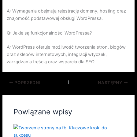
A: Wymagania obejmują rejestrację domeny, hosting oraz
znajomość podstawowej obsługi WordPressa.
Q: Jakie są funkcjonalności WordPressa?
A: WordPress oferuje możliwość tworzenia stron, blogów
oraz sklepów internetowych, integracji wtyczek,
zarządzania treścią oraz wsparcia dla SEO.
POPRZEDNI
NASTĘPNY
Powiązane wpisy