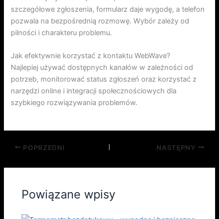
szczegółowe zgłoszenia, formularz daje wygodę, a telefon
pozwala na bezpośrednią rozmowę. Wybór zależy od
pilności i charakteru problemu.
Jak efektywnie korzystać z kontaktu WebWave?
Najlepiej używać dostępnych kanałów w zależności od
potrzeb, monitorować status zgłoszeń oraz korzystać z
narzędzi online i integracji społecznościowych dla
szybkiego rozwiązywania problemów.
POPRZEDNI
NASTĘPNY
Powiązane wpisy