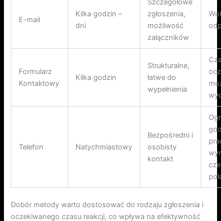
Szczegółowe
Kilka godzin –
zgłoszenia,
Wol
E-mail
dni
możliwość
od
załączników
Cz
Strukturalne,
Formularz
ocz
Kilka godzin
łatwe do
Kontaktowy
moż
wypełnienia
wyd
Ogr
god
Bezpośredni i
pra
Telefon
Natychmiastowy
osobisty
wy
kontakt
cze
poł
Dobór metody warto dostosować do rodzaju zgłoszenia i
oczekiwanego czasu reakcji, co wpływa na efektywność