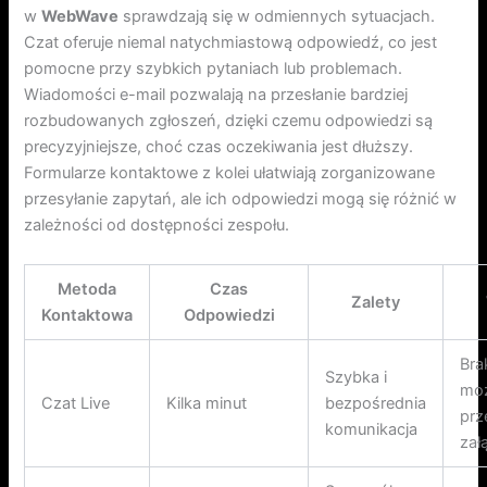
w
WebWave
sprawdzają się w odmiennych sytuacjach.
Czat oferuje niemal natychmiastową odpowiedź, co jest
pomocne przy szybkich pytaniach lub problemach.
Wiadomości e-mail pozwalają na przesłanie bardziej
rozbudowanych zgłoszeń, dzięki czemu odpowiedzi są
precyzyjniejsze, choć czas oczekiwania jest dłuższy.
Formularze kontaktowe z kolei ułatwiają zorganizowane
przesyłanie zapytań, ale ich odpowiedzi mogą się różnić w
zależności od dostępności zespołu.
Metoda
Czas
Zalety
Kontaktowa
Odpowiedzi
Bra
Szybka i
moż
Czat Live
Kilka minut
bezpośrednia
prz
komunikacja
zał