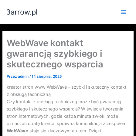
Przejdź
3arrow.pl
do
Main
treści
Men
WebWave kontakt
gwarancją szybkiego i
skutecznego wsparcia
Przez
admin
/
14 sierpnia, 2025
kreator stron www WebWave – szybki i skuteczny kontakt
z obsługą techniczną
Czy kontakt z obsługą techniczną może być gwarancją
szybkiego i skutecznego wsparcia? W świecie tworzenia
stron internetowych, gdzie każda minuta zwłoki może
oznaczać utratę klienta, sprawna komunikacja z zespołem
WebWave
staje się kluczowym atutem. Dzięki