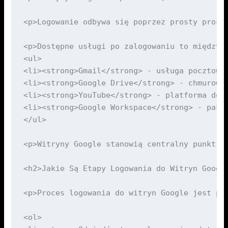
<p>Logowanie odbywa się poprzez prosty proce
<p>Dostępne usługi po zalogowaniu to między i
<ul>

<li><strong>Gmail</strong> - usługa pocztowa,
<li><strong>Google Drive</strong> - chmurowa
<li><strong>YouTube</strong> - platforma do 
<li><strong>Google Workspace</strong> - paki
</ul>

<p>Witryny Google stanowią centralny punkt l
<h2>Jakie Są Etapy Logowania do Witryn Google
<p>Proces logowania do witryn Google jest pr
<ol>
