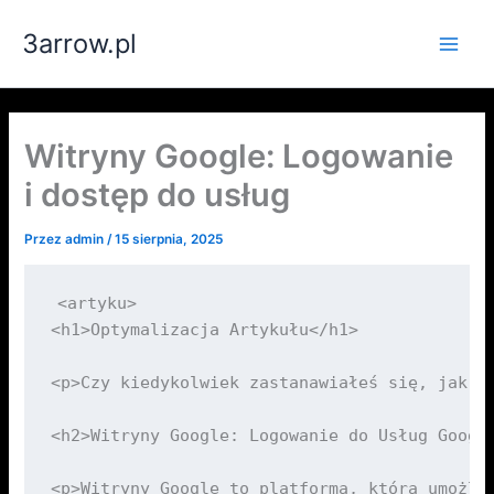
Przejdź
3arrow.pl
do
Main
treści
Men
Witryny Google: Logowanie
i dostęp do usług
Przez
admin
/
15 sierpnia, 2025
<artyku>

<h1>Optymalizacja Artykułu</h1>

<p>Czy kiedykolwiek zastanawiałeś się, jak w
<h2>Witryny Google: Logowanie do Usług Google
<p>Witryny Google to platforma, która umożli