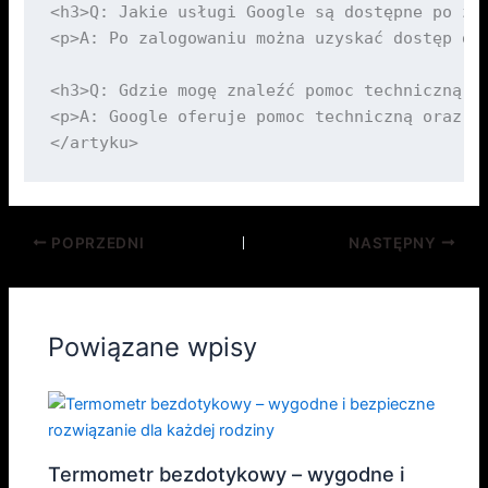
<h3>Q: Jakie usługi Google są dostępne po zal
<p>A: Po zalogowaniu można uzyskać dostęp do 
<h3>Q: Gdzie mogę znaleźć pomoc techniczną w 
<p>A: Google oferuje pomoc techniczną oraz in
POPRZEDNI
NASTĘPNY
Powiązane wpisy
Termometr bezdotykowy – wygodne i