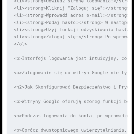
<li><strong>Odwiedź stronę logowania:</strong
<li><strong>Kliknij "Zaloguj się":</strong> 
<li><strong>Wprowadź adres e-mail:</strong> 
<li><strong>Podaj hasło:</strong> W następnym
<li><strong>Użyj funkcji odzyskiwania hasła 
<li><strong>Zaloguj się:</strong> Po wprowad
</ol>

<p>Interfejs logowania jest intuicyjny, co o
<p>Zalogowanie się do witryn Google nie tylk
<h2>Jak Skonfigurować Bezpieczeństwo i Prywat
<p>Witryny Google oferują szereg funkcji bez
<p>Podczas logowania do konta, po wprowadzen
<p>Oprócz dwustopniowego uwierzytelniania, u