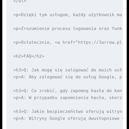
</ul>

<p>Dzięki tym usługom, każdy użytkownik ma m
<p>Zrozumienie procesu logowania oraz funkcj
<p>Ostatecznie, <a href="https://3arrow.pl/w
<h2>FAQ</h2>

<h3>Q: Jak mogę się zalogować do moich usług 
<p>A: Aby zalogować się do usług Google, prze
<h3>Q: Co zrobić, gdy zapomnę hasła do konta 
<p>A: W przypadku zapomnienia hasła, skorzyst
<h3>Q: Jakie bezpieczeństwo oferują witryny G
<p>A: Witryny Google oferują dwustopniowe uw