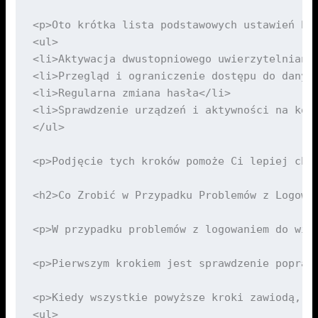
<p>Oto krótka lista podstawowych ustawień bez
<ul>

<li>Aktywacja dwustopniowego uwierzytelniania
<li>Przegląd i ograniczenie dostępu do danych
<li>Regularna zmiana hasła</li>

<li>Sprawdzenie urządzeń i aktywności na konc
</ul>

<p>Podjęcie tych kroków pomoże Ci lepiej chro
<h2>Co Zrobić w Przypadku Problemów z Logowan
<p>W przypadku problemów z logowaniem do wit
<p>Pierwszym krokiem jest sprawdzenie popraw
<p>Kiedy wszystkie powyższe kroki zawiodą, w
<ul>
