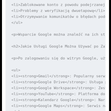
<li>Zablokowane konto z powodu podejrzanej ak
<li>Problemy z weryfikacją dwuetapową</li>

<li>Otrzymywanie komunikatów o błędach podcza
</ul>

<p>Wsparcie Google można znaleźć na ich stro
<h2>Jakie Usługi Google Można Używać po Zalog
<p>Po zalogowaniu się do witryn Google, użyt
<ul>

<li><strong>Gmail</strong>: Popularny serwis
<li><strong>Google Drive</strong>: Usługa pr
<li><strong>Google Workspace</strong>: Zesta
<li><strong>YouTube</strong>: Platforma do u
<li><strong>Kalendarz Google</strong>: Narzę
<li><strong>Google Maps</strong>: Serwis naw