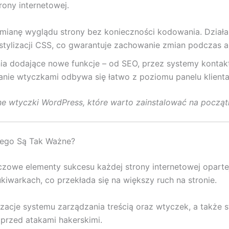
rony internetowej.
 zmianę wyglądu strony bez konieczności kodowania. Dzia
stylizacji CSS, co gwarantuje zachowanie zmian podczas a
nia dodające nowe funkcje – od SEO, przez systemy kontak
dzanie wtyczkami odbywa się łatwo z poziomu panelu klient
ne wtyczki WordPress, które warto zainstalować na począt
zego Są Tak Ważne?
czowe elementy sukcesu każdej strony internetowej opart
warkach, co przekłada się na większy ruch na stronie.
izacje systemu zarządzania treścią oraz wtyczek, a także 
przed atakami hakerskimi.