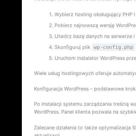
Wybierz hosting obsługujący PHP
Pobierz najnowszą wersję WordPre
Utwórz bazę danych na serwerze i
Skonfiguruj plik
wp-config.php
Uruchom instalator WordPress przez
Wiele usług hostingowych oferuje automatycz
Konfiguracja WordPress – podstawowe krok
Po instalacji systemu zarządzania treścią 
WordPress. Panel klienta pozwala na szybkie
Zalecane działania to także optymalizacja
aktualizacji.