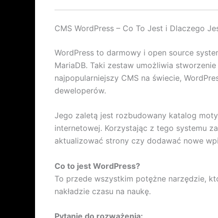
CMS WordPress – Co To Jest i Dlaczego Jes
WordPress to darmowy i open source system
MariaDB. Taki zestaw umożliwia stworzenie
najpopularniejszy CMS na świecie, WordPre
deweloperów.
Jego zaletą jest rozbudowany katalog motyw
internetowej. Korzystając z tego systemu z
aktualizować strony czy dodawać nowe wpi
Co to jest WordPress?
To przede wszystkim potężne narzędzie, kt
nakładzie czasu na naukę.
Pytanie do rozważenia: