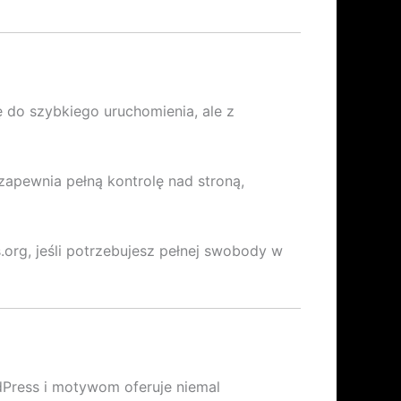
 do szybkiego uruchomienia, ale z
zapewnia pełną kontrolę nad stroną,
org, jeśli potrzebujesz pełnej swobody w
rdPress i motywom oferuje niemal