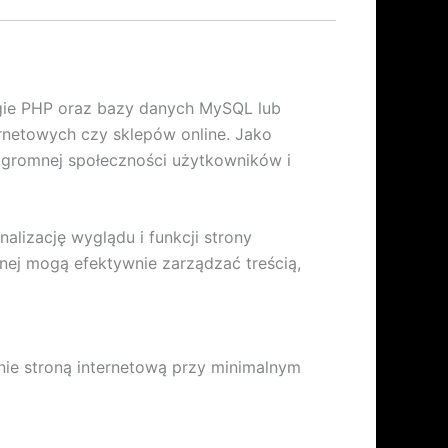
ogie PHP oraz bazy danych MySQL lub
rnetowych czy sklepów online. Jako
 ogromnej społeczności użytkowników i
lizację wyglądu i funkcji strony
znej mogą efektywnie zarządzać treścią,
nie stroną internetową przy minimalnym