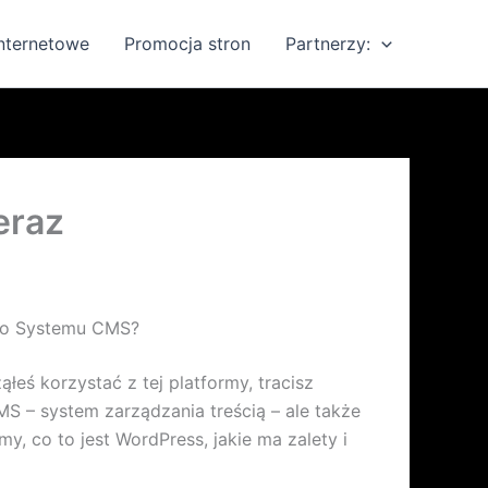
internetowe
Promocja stron
Partnerzy:
eraz
ego Systemu CMS?
łeś korzystać z tej platformy, tracisz
MS – system zarządzania treścią – ale także
y, co to jest WordPress, jakie ma zalety i