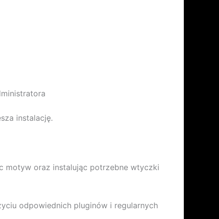
ministratora
za instalację.
ąc motyw oraz instalując potrzebne wtyczki
yciu odpowiednich pluginów i regularnych