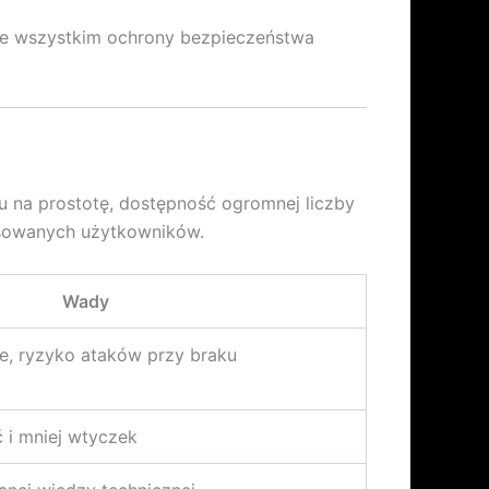
zede wszystkim ochrony bezpieczeństwa
u na prostotę, dostępność ogromnej liczby
nsowanych użytkowników.
Wady
je, ryzyko ataków przy braku
 i mniej wtyczek