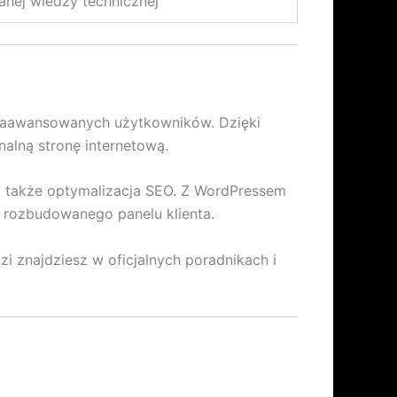
ej wiedzy technicznej
i zaawansowanych użytkowników. Dzięki
alną stronę internetową.
 a także optymalizacja SEO. Z WordPressem
i rozbudowanego panelu klienta.
i znajdziesz w oficjalnych poradnikach i