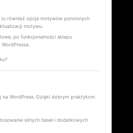
ła tu również opcja motywów potomnych
ktualizacji motywu.
towe, po funkcjonalności sklepu
a WordPressa.
ku?
ej na WordPress. Dzięki dobrym praktykom
stosowanie silnych haseł i dodatkowych