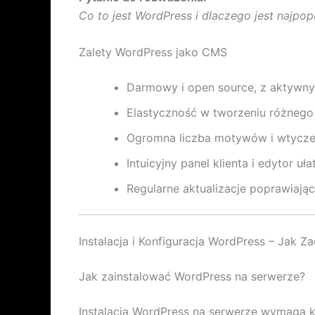
Co to jest WordPress i dlaczego jest najpo
Zalety WordPress jako CMS
Darmowy i open source, z aktywn
Elastyczność w tworzeniu różnego 
Ogromna liczba motywów i wtyczek
Intuicyjny panel klienta i edytor uł
Regularne aktualizacje poprawiaj
Instalacja i Konfiguracja WordPress – Jak Z
Jak zainstalować WordPress na serwerze?
Instalacja WordPress na serwerze wymaga 