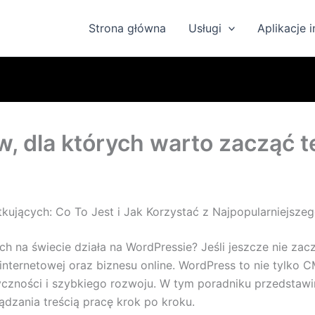
Strona główna
Usługi
Aplikacje 
 dla których warto zacząć t
kujących: Co To Jest i Jak Korzystać z Najpopularniejsz
 na świecie działa na WordPressie? Jeśli jeszcze nie zaczą
nternetowej oraz biznesu online. WordPress to nie tylko C
yczności i szybkiego rozwoju. W tym poradniku przedstawim
dzania treścią pracę krok po kroku.