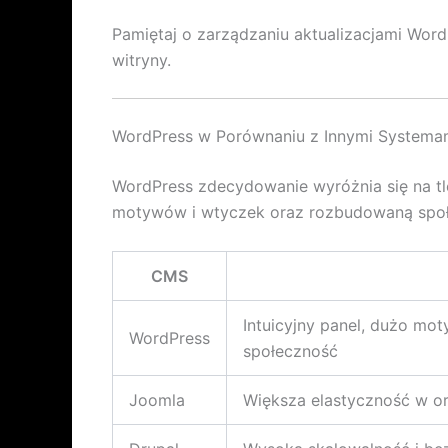
Pamiętaj o zarządzaniu aktualizacjami Word
witryny.
WordPress w Porównaniu z Innymi Systemam
WordPress zdecydowanie wyróżnia się na tl
motywów i wtyczek oraz rozbudowaną społe
CMS
Intuicyjny panel, dużo mot
WordPress
społeczność
Joomla
Większa elastyczność w org