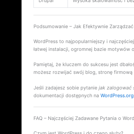
Drupal
Wysoka skalowalność i be
Podsumowanie – Jak Efektywnie Zarządzać
WordPress to najpopularniejszy i najczęści
łatwej instalacji, ogromnej bazie motywów 
Pamiętaj, że kluczem do sukcesu jest dbało
możesz rozwijać swój blog, stronę firmową 
Jeśli zadajesz sobie pytanie
jak zalogować 
dokumentacji dostępnych na
WordPress.org
FAQ – Najczęściej Zadawane Pytania o Wor
Czym jest WordPress i do czego służy?