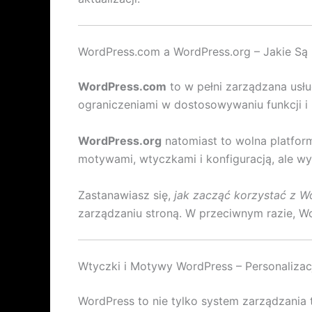
WordPress.com a WordPress.org – Jakie Są
WordPress.com
to w pełni zarządzana usł
ograniczeniami w dostosowywaniu funkcji i k
WordPress.org
natomiast to wolna platform
motywami, wtyczkami i konfiguracją, ale w
Zastanawiasz się,
jak zacząć korzystać z Wor
zarządzaniu stroną. W przeciwnym razie, W
Wtyczki i Motywy WordPress – Personalizacj
WordPress to nie tylko system zarządzania 