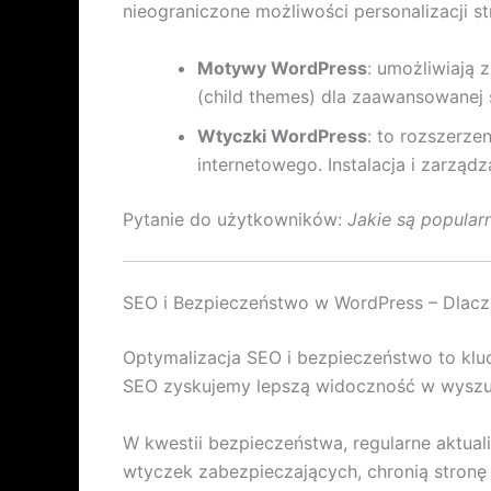
nieograniczone możliwości personalizacji st
Motywy WordPress
: umożliwiają
(child themes) dla zaawansowanej 
Wtyczki WordPress
: to rozszerze
internetowego. Instalacja i zarzą
Pytanie do użytkowników:
Jakie są popular
SEO i Bezpieczeństwo w WordPress – Dlac
Optymalizacja SEO i bezpieczeństwo to klu
SEO zyskujemy lepszą widoczność w wyszuki
W kwestii bezpieczeństwa, regularne aktual
wtyczek zabezpieczających, chronią stronę 