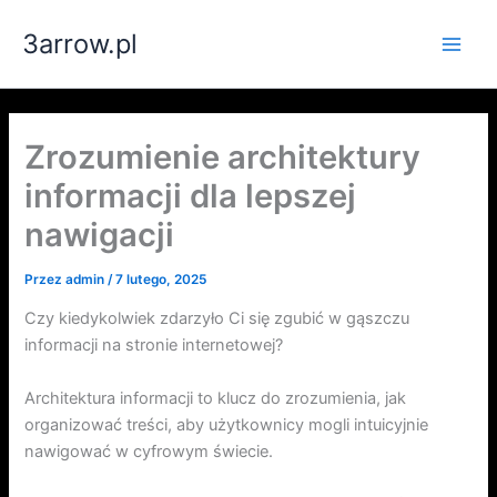
Przejdź
3arrow.pl
do
Main
treści
Men
Zrozumienie architektury
informacji dla lepszej
nawigacji
Przez
admin
/
7 lutego, 2025
Czy kiedykolwiek zdarzyło Ci się zgubić w gąszczu
informacji na stronie internetowej?
Architektura informacji to klucz do zrozumienia, jak
organizować treści, aby użytkownicy mogli intuicyjnie
nawigować w cyfrowym świecie.