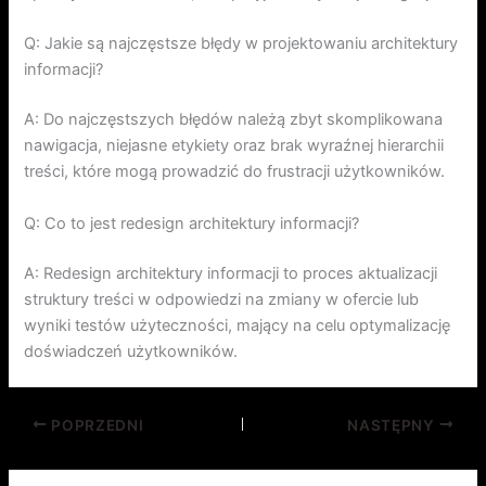
Q: Jakie są najczęstsze błędy w projektowaniu architektury
informacji?
A: Do najczęstszych błędów należą zbyt skomplikowana
nawigacja, niejasne etykiety oraz brak wyraźnej hierarchii
treści, które mogą prowadzić do frustracji użytkowników.
Q: Co to jest redesign architektury informacji?
A: Redesign architektury informacji to proces aktualizacji
struktury treści w odpowiedzi na zmiany w ofercie lub
wyniki testów użyteczności, mający na celu optymalizację
doświadczeń użytkowników.
POPRZEDNI
NASTĘPNY