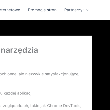
internetowe
Promocja stron
Partnerzy:
 narzędzia
chłonne, ale niezwykle satysfakcjonujące,
każdej aplikacji.
przeglądarkach, takie jak Chrome DevTools,