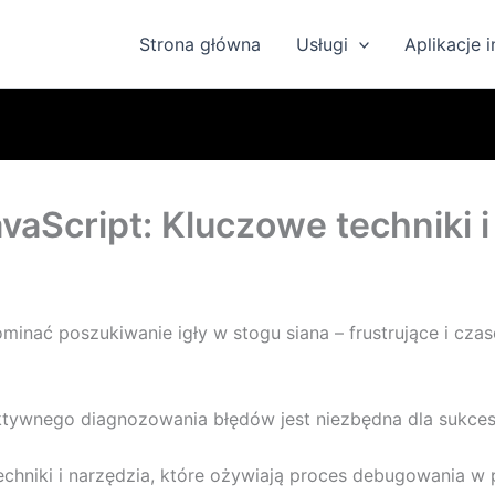
Strona główna
Usługi
Aplikacje 
aScript: Kluczowe techniki i
ać poszukiwanie igły w stogu siana – frustrujące i czaso
tywnego diagnozowania błędów jest niezbędna dla sukcesu 
chniki i narzędzia, które ożywiają proces debugowania w 