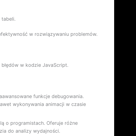
tabeli.
 efektywność w rozwiązywaniu problemów.
a błędów w kodzie JavaScript.
 zaawansowane funkcje debugowania.
nawet wykonywania animacji w czasie
ślą o programistach. Oferuje różne
ia do analizy wydajności.