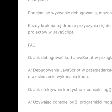
Podejmując wyzwanie debugowania, można 
Każdy krok na tej drodze przyczynia się d
projektów w JavaScript.
FAQ
Q: Jak debugować kod JavaScript w przegl
A: Debugowanie JavaScript w przeglądarkach
oraz śledzenie wykonania kodu.
Q: Jak efektywnie korzystać z console.log()
A: Używając console.log(), programiści mog