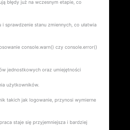
ją błędy już na wczesnym etapie, co
u i sprawdzenie stanu zmiennych, co ułatwia
sowanie console.warn() czy console.error()
tów jednostkowych oraz umiejętności
nia użytkowników.
ik takich jak logowanie, przynosi wymierne
ca staje się przyjemniejsza i bardziej