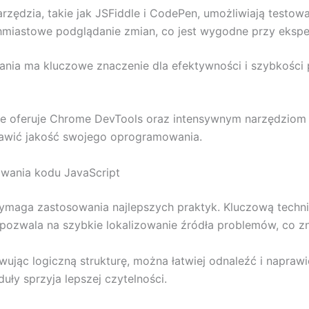
arzędzia, takie jak JSFiddle i CodePen, umożliwiają testow
chmiastowe podglądanie zmian, co jest wygodne przy eksp
ia ma kluczowe znaczenie dla efektywności i szybkości p
 oferuje Chrome DevTools oraz intensywnym narzędziom Fi
awić jakość swojego oprogramowania.
wania kodu JavaScript
aga zastosowania najlepszych praktyk. Kluczową techniką
e pozwala na szybkie lokalizowanie źródła problemów, co 
owując logiczną strukturę, można łatwiej odnaleźć i napraw
ły sprzyja lepszej czytelności.