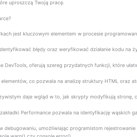
tóre uproszczą Twoją pracę.
arce?
rkach jest kluczowym elementem w procesie programowan
identyfikować błędy oraz weryfikować działanie kodu na ż
DevTools, oferują szereg przydatnych funkcji, które ułatw
i elementów, co pozwala na analizę struktury HTML oraz a
istym daje wgląd w to, jak skrypty modyfikują stronę, co 
kładki Performance pozwala na identyfikację wąskich garde
 w debugowaniu, umożliwiając programistom rejestrowanie
ole.warn() czy console.error().