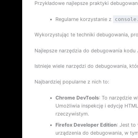
Przykładowe najlepsze praktyki debugowani
Regularne korzystanie z
console
Wykorzystując te techniki debugowania, p
Najlepsze narzędzia do debugowania kodu 
Istnieje wiele narzędzi do debugowania, kt
Najbardziej popularne z nich to:
Chrome DevTools
: To narzędzie 
Umożliwia inspekcję i edycję HTM
rzeczywistym.
Firefox Developer Edition
: Jest to
urządzenia do debugowania, w tym 