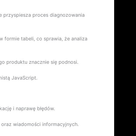
nie przyspiesza proces diagnozowania
 formie tabeli, co sprawia, że analiza
go produktu znacznie się podnosi.
istą JavaScript.
kację i naprawę błędów.
w oraz wiadomości informacyjnych.