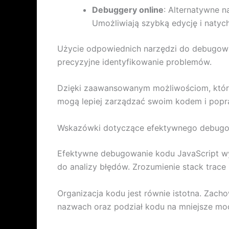
Debuggery online
: Alternatywne n
Umożliwiają szybką edycję i naty
Użycie odpowiednich narzędzi do debugowan
precyzyjne identyfikowanie problemów.
Dzięki zaawansowanym możliwościom, które
mogą lepiej zarządzać swoim kodem i popr
Wskazówki dotyczące efektywnego debugo
Efektywne debugowanie kodu JavaScript wym
do analizy błędów. Zrozumienie stack trac
Organizacja kodu jest równie istotna. Zach
nazwach oraz podział kodu na mniejsze modu