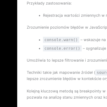
Przykłady zastosowania:
Rejestracja wartości zmiennych w
Zrozumienie poziomów błędów w JavaScript 
– wskazuje na 
console.warn()
– sygnalizuje
console.error()
Umożliwia to lepsze filtrowanie i zrozumieni
Techniki takie jak mapowanie źródeł (
sour
lepsze zrozumienie błędów w kontekście or
Kolejną kluczową metodą są breakpointy w
pozwala na analizę stanu zmiennych oraz 