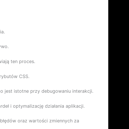
ia.
ywo.
iają ten proces.
trybutów CSS.
jest istotne przy debugowaniu interakcji.
ł i optymalizację działania aplikacji.
 błędów oraz wartości zmiennych za