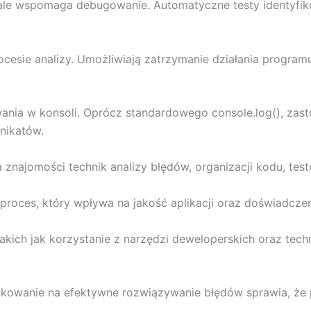
le wspomaga debugowanie. Automatyczne testy identyfiku
cesie analizy. Umożliwiają zatrzymanie działania program
nia w konsoli. Oprócz standardowego console.log(), zasto
nikatów.
najomości technik analizy błędów, organizacji kodu, tes
roces, który wpływa na jakość aplikacji oraz doświadcze
ich jak korzystanie z narzędzi deweloperskich oraz techn
owanie na efektywne rozwiązywanie błędów sprawia, że pra