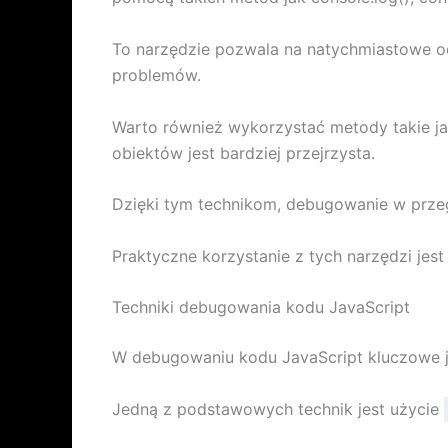
To narzędzie pozwala na natychmiastowe odb
problemów.
Warto również wykorzystać metody takie jak 
obiektów jest bardziej przejrzysta.
Dzięki tym technikom, debugowanie w przeg
Praktyczne korzystanie z tych narzędzi jes
Techniki debugowania kodu JavaScript
W debugowaniu kodu JavaScript kluczowe jes
Jedną z podstawowych technik jest użycie