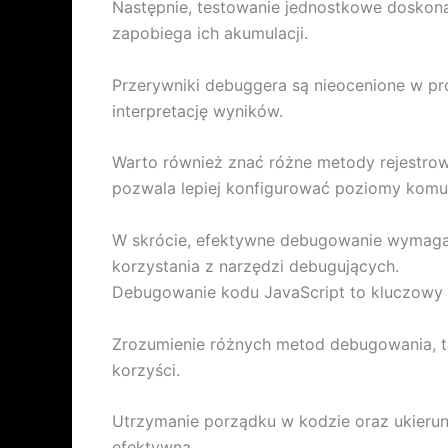
Następnie, testowanie jednostkowe doskona
zapobiega ich akumulacji.
Przerywniki debuggera są nieocenione w pro
interpretację wyników.
Warto również znać różne metody rejestrowa
pozwala lepiej konfigurować poziomy komu
W skrócie, efektywne debugowanie wymaga z
korzystania z narzędzi debugujących.
Debugowanie kodu JavaScript to kluczowy p
Zrozumienie różnych metod debugowania, tak
korzyści.
Utrzymanie porządku w kodzie oraz ukierunk
efektywna.