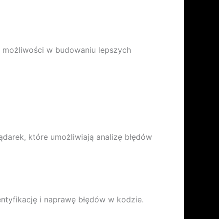
we możliwości w budowaniu lepszych
darek, które umożliwiają analizę błędów
ntyfikację i naprawę błędów w kodzie.