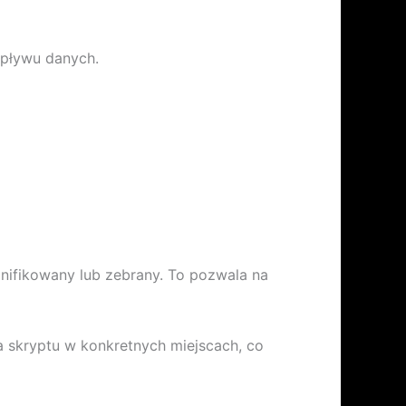
epływu danych.
nifikowany lub zebrany. To pozwala na
 skryptu w konkretnych miejscach, co