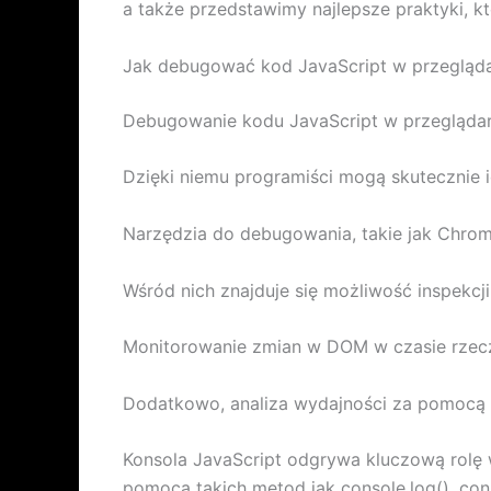
a także przedstawimy najlepsze praktyki, k
Jak debugować kod JavaScript w przegląd
Debugowanie kodu JavaScript w przegląda
Dzięki niemu programiści mogą skutecznie 
Narzędzia do debugowania, takie jak Chrome 
Wśród nich znajduje się możliwość inspekcj
Monitorowanie zmian w DOM w czasie rzeczyw
Dodatkowo, analiza wydajności za pomocą za
Konsola JavaScript odgrywa kluczową rolę
pomocą takich metod jak console.log(), cons