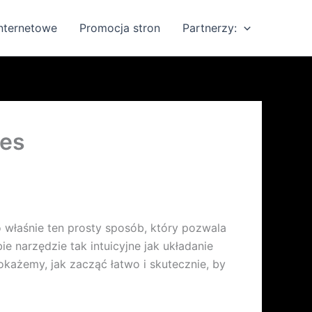
internetowe
Promocja stron
Partnerzy:
ces
 właśnie ten prosty sposób, który pozwala
 narzędzie tak intuicyjne jak układanie
okażemy, jak zacząć łatwo i skutecznie, by