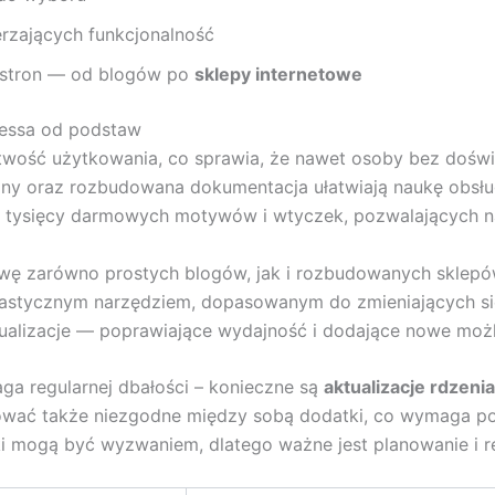
rzających funkcjonalność
h stron — od blogów po
sklepy internetowe
ressa od podstaw
twość użytkowania, co sprawia, że nawet osoby bez doś
acyjny oraz rozbudowana dokumentacja ułatwiają naukę obs
 tysięcy darmowych motywów i wtyczek, pozwalających na d
ę zarówno prostych blogów, jak i rozbudowanych sklepów 
elastycznym narzędziem, dopasowanym do zmieniających si
tualizacje — poprawiające wydajność i dodające nowe możl
a regularnej dbałości – konieczne są
aktualizacje rdzenia
wać także niezgodne między sobą dodatki, co wymaga po
ki mogą być wyzwaniem, dlatego ważne jest planowanie i r