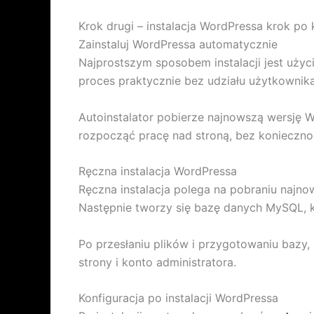
Krok drugi – instalacja WordPressa krok po 
Zainstaluj WordPressa automatycznie
Najprostszym sposobem instalacji jest użyc
proces praktycznie bez udziału użytkownik
Autoinstalator pobierze najnowszą wersję 
rozpocząć pracę nad stroną, bez koniecznoś
Ręczna instalacja WordPressa
Ręczna instalacja polega na pobraniu najnow
Następnie tworzy się bazę danych MySQL, kt
Po przesłaniu plików i przygotowaniu bazy, 
strony i konto administratora.
Konfiguracja po instalacji WordPressa