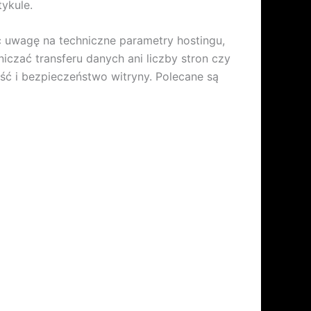
ykule.
ć uwagę na techniczne parametry hostingu,
czać transferu danych ani liczby stron czy
ść i bezpieczeństwo witryny. Polecane są