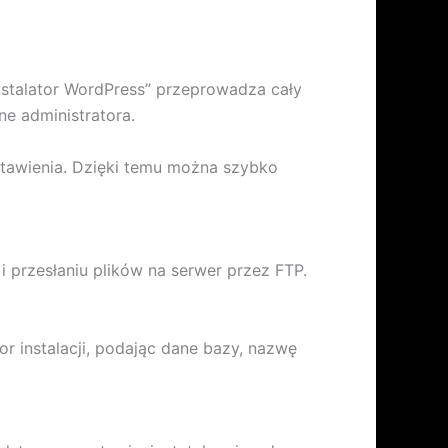
Instalator WordPress” przeprowadza cały
e administratora.
stawienia. Dzięki temu można szybko
i przesłaniu plików na serwer przez FTP.
or instalacji, podając dane bazy, nazwę