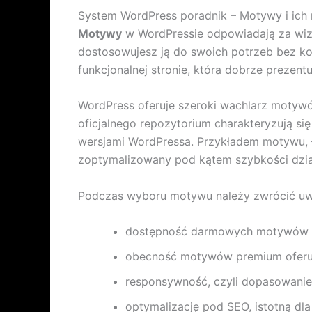
System WordPress poradnik – Motywy i ich 
Motywy
w WordPressie odpowiadają za wizua
dostosowujesz ją do swoich potrzeb bez k
funkcjonalnej stronie, która dobrze prezent
WordPress oferuje szeroki wachlarz motyw
oficjalnego repozytorium charakteryzują si
wersjami WordPressa. Przykładem motywu, 
zoptymalizowany pod kątem szybkości dzia
Podczas wyboru motywu należy zwrócić uw
dostępność darmowych motywów w
obecność motywów premium oferuj
responsywność, czyli dopasowani
optymalizację pod SEO, istotną dl