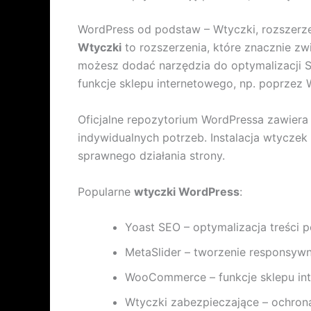
WordPress od podstaw – Wtyczki, rozszerze
Wtyczki
to rozszerzenia, które znacznie z
możesz dodać narzędzia do optymalizacji S
funkcje sklepu internetowego, np. poprze
Oficjalne repozytorium WordPressa zawier
indywidualnych potrzeb. Instalacja wtyczek 
sprawnego działania strony.
Popularne
wtyczki WordPress
:
Yoast SEO – optymalizacja treści
MetaSlider – tworzenie responsywn
WooCommerce – funkcje sklepu in
Wtyczki zabezpieczające – ochron