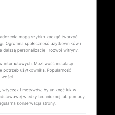
wiadczenia mogą szybko zacząć tworzyć
ługi. Ogromna społeczność użytkowników i
alszą personalizację i rozwój witryny.
internetowych. Możliwość instalacji
ę potrzeb użytkownika. Popularność
iwości.
, wtyczek i motywów, by uniknąć luk w
dstawowej wiedzy technicznej lub pomocy
egularna konserwacja strony.