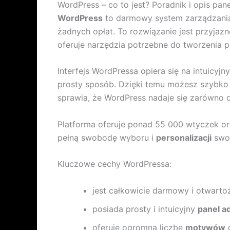
WordPress – co to jest? Poradnik i opis pan
WordPress
to darmowy system zarządzania 
żadnych opłat. To rozwiązanie jest przyja
oferuje narzędzia potrzebne do tworzenia p
Interfejs WordPressa opiera się na intuicyj
prosty sposób. Dzięki temu możesz szybko
sprawia, że WordPress nadaje się zarówno d
Platforma oferuje ponad 55 000 wtyczek or
pełną swobodę wyboru i
personalizacji
swoj
Kluczowe cechy WordPressa:
jest całkowicie darmowy i otwart
posiada prosty i intuicyjny
panel a
oferuje ogromną liczbę
motywów