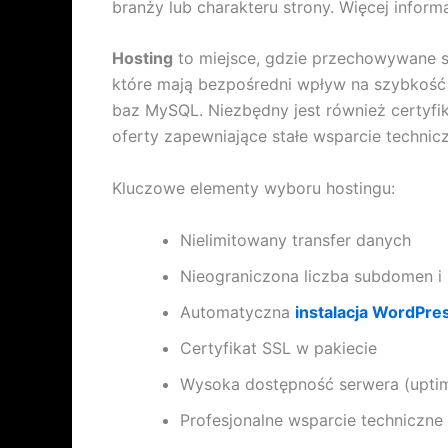
branży lub charakteru strony. Więcej inform
Hosting
to miejsce, gdzie przechowywane są
które mają bezpośredni wpływ na szybkość i
baz MySQL. Niezbędny jest również certyfik
oferty zapewniające stałe wsparcie technicz
Kluczowe elementy wyboru hostingu:
Nielimitowany transfer danych
Nieograniczona liczba subdomen 
Automatyczna
instalacja WordPre
Certyfikat SSL w pakiecie
Wysoka dostępność serwera (upti
Profesjonalne wsparcie techniczne