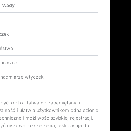
Wady
czek
eństwo
hnicznej
y nadmiarze wtyczek
być krótka, łatwa do zapamiętania i
alność i ułatwia użytkownikom odnalezienie
hniczne i możliwość szybkiej rejestracji.
yć niszowe rozszerzenia, jeśli pasują do