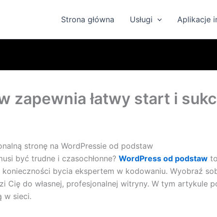
Strona główna
Usługi
Aplikacje 
 zapewnia łatwy start i suk
onalną stronę na WordPressie od podstaw
musi być trudne i czasochłonne?
WordPress od podstaw
to
 konieczności bycia ekspertem w kodowaniu. Wyobraź sobie
 Cię do własnej, profesjonalnej witryny. W tym artykule p
 w sieci.