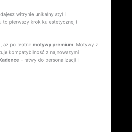
jesz witrynie unikalny styl i
o pierwszy krok ku estetycznej i
, aż po płatne
motywy premium
. Motywy z
ntuje kompatybilność z najnowszymi
Kadence
– łatwy do personalizacji i