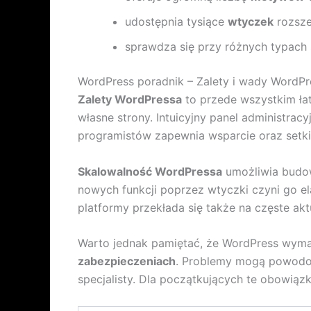
udostępnia tysiące
wtyczek
rozsze
sprawdza się przy różnych typac
WordPress poradnik – Zalety i wady WordP
Zalety WordPressa
to przede wszystkim ła
własne strony. Intuicyjny panel administr
programistów zapewnia wsparcie oraz setki
Skalowalność WordPressa
umożliwia budow
nowych funkcji poprzez wtyczki czyni go 
platformy przekłada się także na częste ak
Warto jednak pamiętać, że WordPress wymag
zabezpieczeniach
. Problemy mogą powodo
specjalisty. Dla początkujących te obowiąz