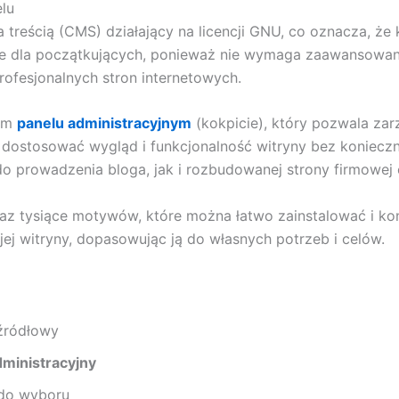
elu
treścią (CMS) działający na licencji GNU, co oznacza, ż
zne dla początkujących, ponieważ nie wymaga zaawansowan
rofesjonalnych stron internetowych.
nym
panelu administracyjnym
(kokpicie), który pozwala za
 dostosować wygląd i funkcjonalność witryny bez koniecz
o prowadzenia bloga, jak i rozbudowanej strony firmowej 
az tysiące motywów, które można łatwo zainstalować i kon
ej witryny, dopasowując ją do własnych potrzeb i celów.
oźródłowy
dministracyjny
do wyboru