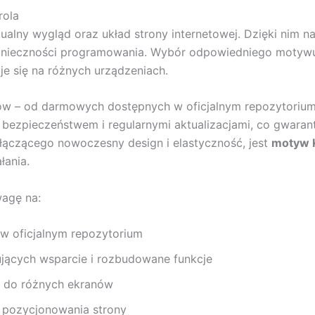
rola
lny wygląd oraz układ strony internetowej. Dzięki nim nada
onieczności programowania. Wybór odpowiedniego motywu t
uje się na różnych urządzeniach.
ów – od darmowych dostępnych w oficjalnym repozytorium
ę bezpieczeństwem i regularnymi aktualizacjami, co gwara
łączącego nowoczesny design i elastyczność, jest
motyw 
łania.
agę na:
 oficjalnym repozytorium
ących wsparcie i rozbudowane funkcje
e do różnych ekranów
a pozycjonowania strony