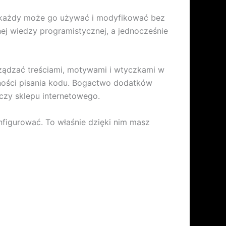
e każdy może go używać i modyfikować bez
ej wiedzy programistycznej, a jednocześnie
rządzać treściami, motywami i wtyczkami w
ności pisania kodu. Bogactwo dodatków
czy sklepu internetowego.
figurować. To właśnie dzięki nim masz