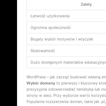
Zalety
Łatwość użytkowania
Ogromna społeczność
Bogaty wybór motywów i wtyczek
Skalowalność
Dużo dostępnych materiałów edukacyjny
WordPress – jak zacząć budować własną st
Wybór domeny
to pierwszy i kluczowy kro
precyzyjnie odzwierciedlać tematykę lub m
strony w sieci. Przy wyborze warto korzysta
Popularne rozszerzenia domen, takie jak .pl