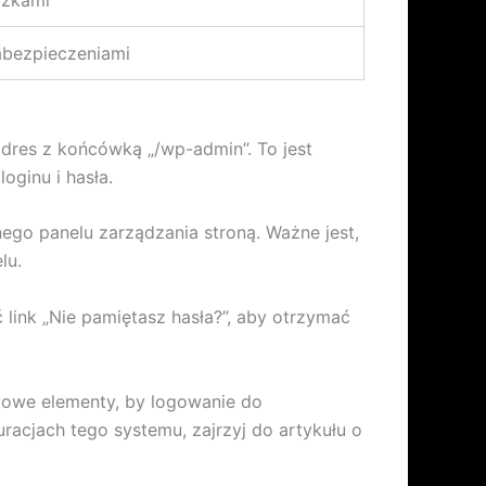
abezpieczeniami
dres z końcówką „/wp-admin”. To jest
oginu i hasła.
go panelu zarządzania stroną. Ważne jest,
lu.
 link „Nie pamiętasz hasła?”, aby otrzymać
wowe elementy, by logowanie do
racjach tego systemu, zajrzyj do artykułu o