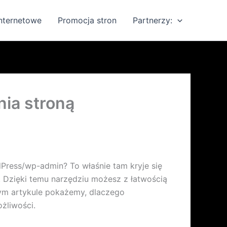
internetowe
Promocja stron
Partnerzy:
ia stroną
dPress/wp-admin? To właśnie tam kryje się
 Dzięki temu narzędziu możesz z łatwością
 tym artykule pokażemy, dlaczego
żliwości.