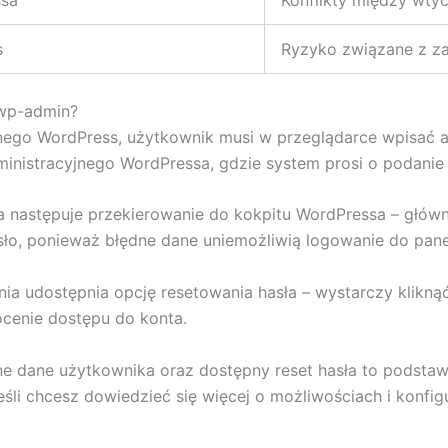
s
Ryzyko związane z z
/wp-admin?
nego WordPress, użytkownik musi w przeglądarce wpisać a
nistracyjnego WordPressa, gdzie system prosi o podanie l
następuje przekierowanie do kokpitu WordPressa – główne
sło, ponieważ błędne dane uniemożliwią logowanie do pane
nia udostępnia opcję resetowania hasła – wystarczy kliknąć
ócenie dostępu do konta.
ne dane użytkownika oraz dostępny reset hasła to podsta
i chcesz dowiedzieć się więcej o możliwościach i konfigu