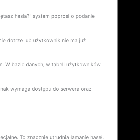
iętasz hasła?” system poprosi o podanie
ie dotrze lub użytkownik nie ma już
. W bazie danych, w tabeli użytkowników
ednak wymaga dostępu do serwera oraz
ecjalne. To znacznie utrudnia łamanie haseł.