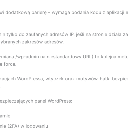
wi dodatkową barierę – wymaga podania kodu z aplikacji 
 tylko do zaufanych adresów IP, jeśli na stronie działa 
wybranych zakresów adresów.
zmiana /wp-admin na niestandardowy URL) to kolejna met
e force.
acjach WordPressa, wtyczek oraz motywów. Łatki bezpiecze
.
ezpieczających panel WordPress:
larnie
nie (2FA) w logowaniu