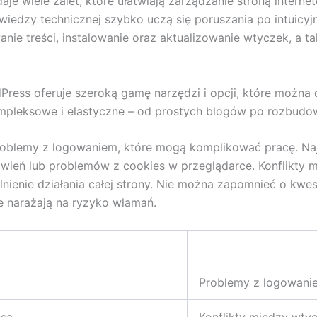
e wiele zalet, które ułatwiają zarządzanie stroną interne
iedzy technicznej szybko uczą się poruszania po intuicy
ie treści, instalowanie oraz aktualizowanie wtyczek, a t
dPress oferuje szeroką gamę narzędzi i opcji, które możn
kompleksowe i elastyczne – od prostych blogów po rozbudo
 problemy z logowaniem, które mogą komplikować pracę. 
awień lub problemów z cookies w przeglądarce. Konflikty
enie działania całej strony. Nie można zapomnieć o kwe
e narażają na ryzyko włamań.
Problemy z logowani
ssa
Konflikty między wty