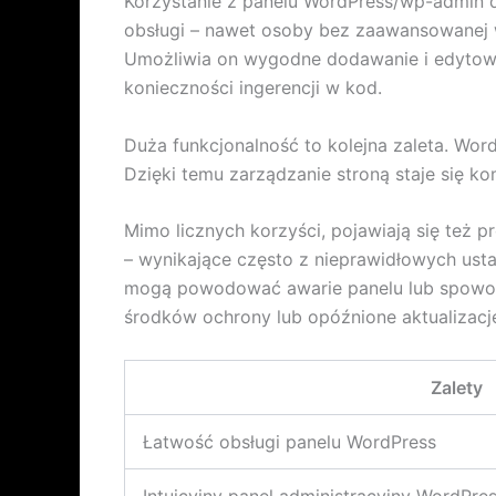
Korzystanie z panelu WordPress/wp-admin daj
obsługi – nawet osoby bez zaawansowanej w
Umożliwia on wygodne dodawanie i edytowan
konieczności ingerencji w kod.
Duża funkcjonalność to kolejna zaleta. Wor
Dzięki temu zarządzanie stroną staje się 
Mimo licznych korzyści, pojawiają się też
– wynikające często z nieprawidłowych ust
mogą powodować awarie panelu lub spowolni
środków ochrony lub opóźnione aktualizacj
Zalety
Łatwość obsługi panelu WordPress
Intuicyjny panel administracyjny WordPre