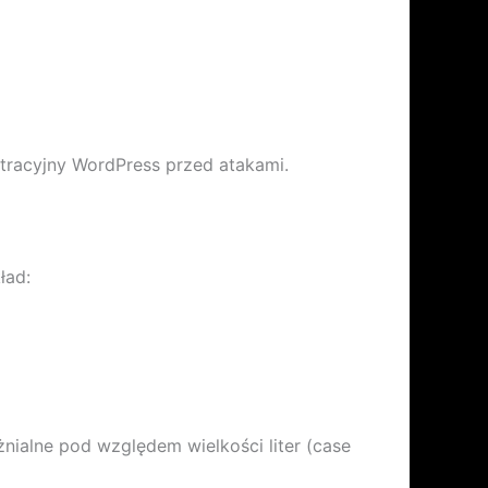
tracyjny WordPress przed atakami.
ład:
nialne pod względem wielkości liter (case