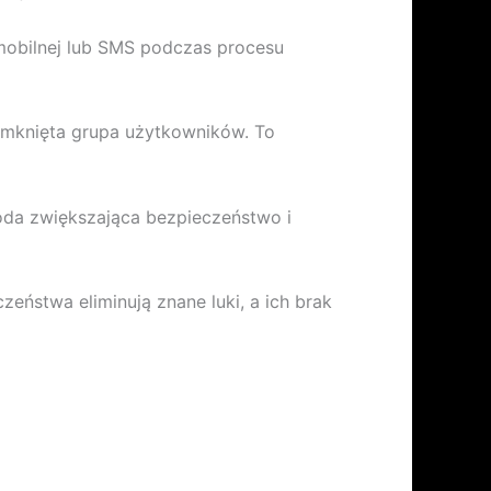
mobilnej lub SMS podczas procesu
zamknięta grupa użytkowników. To
oda zwiększająca bezpieczeństwo i
ństwa eliminują znane luki, a ich brak