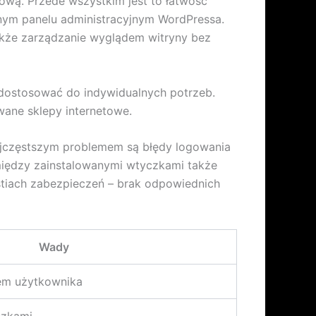
tową. Przede wszystkim jest to łatwość
jnym panelu administracyjnym WordPressa.
akże zarządzanie wyglądem witryny bez
a dostosować do indywidualnych potrzeb.
wane sklepy internetowe.
Najczęstszym problemem są błędy logowania
 między zainstalowanymi wtyczkami także
stiach zabezpieczeń – brak odpowiednich
Wady
em użytkownika
czkami