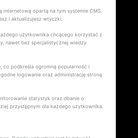
ą internetową opartą na tym systemie CMS.
sz i aktualizujesz wtyczki.
 każdego użytkownika chcącego korzystać z
, nawet bez specjalistycznej wiedzy
, co podkreśla ogromną popularność i
ygodne logowanie oraz administrację stroną
nitorowanie statystyk oraz dbanie o
rdziej przystępnym dla każdego użytkownika.