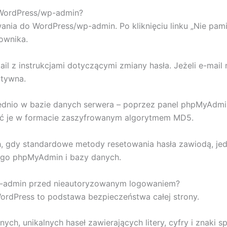
 WordPress/wp-admin?
wania do WordPress/wp-admin. Po kliknięciu linku „Nie pam
ownika.
 z instrukcjami dotyczącymi zmiany hasła. Jeżeli e-mail n
atywna.
dnio w bazie danych serwera – poprzez panel phpMyAdmin
sać je w formacie zaszyfrowanym algorytmem MD5.
ch, gdy standardowe metody resetowania hasła zawiodą, j
ego phpMyAdmin i bazy danych.
p-admin przed nieautoryzowanym logowaniem?
ordPress to podstawa bezpieczeństwa całej strony.
ch, unikalnych haseł zawierających litery, cyfry i znaki sp