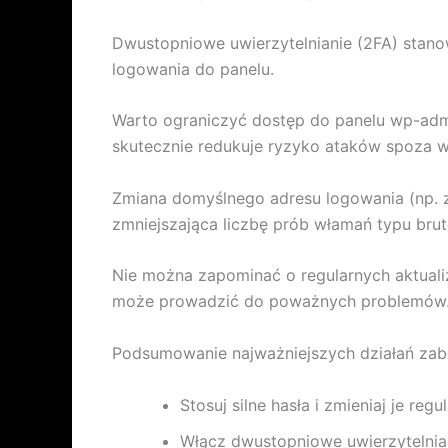
Dwustopniowe uwierzytelnianie (2FA) stano
logowania do panelu.
Warto ograniczyć dostęp do panelu wp-admin
skutecznie redukuje ryzyko ataków spoza 
Zmiana domyślnego adresu logowania (np. 
zmniejszająca liczbę prób włamań typu brut
Nie można zapominać o regularnych aktualiz
może prowadzić do poważnych problemów
Podsumowanie najważniejszych działań zab
Stosuj silne hasła i zmieniaj je regu
Włącz dwustopniowe uwierzytelnia