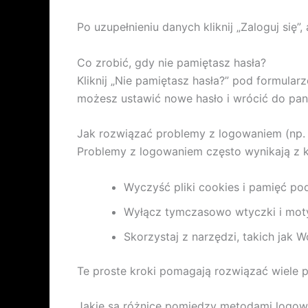
Po uzupełnieniu danych kliknij „Zaloguj się”
Co zrobić, gdy nie pamiętasz hasła?
Kliknij „Nie pamiętasz hasła?” pod formular
możesz ustawić nowe hasło i wrócić do pan
Jak rozwiązać problemy z logowaniem (np. 
Problemy z logowaniem często wynikają z k
Wyczyść pliki cookies i pamięć po
Wyłącz tymczasowo wtyczki i moty
Skorzystaj z narzędzi, takich jak 
Te proste kroki pomagają rozwiązać wiele
Jakie są różnice pomiędzy metodami logow