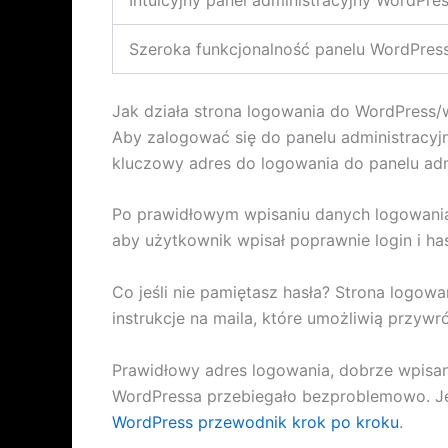
Szeroka funkcjonalność panelu WordPres
Jak działa strona logowania do WordPress
Aby zalogować się do panelu administracyj
kluczowy adres do logowania do panelu admi
Po prawidłowym wpisaniu danych logowania 
aby użytkownik wpisał poprawnie login i ha
Co jeśli nie pamiętasz hasła? Strona logowa
instrukcje na maila, które umożliwią przywr
Prawidłowy adres logowania, dobrze wpisa
WordPressa przebiegało bezproblemowo. Jeśl
WordPress przewodnik krok po kroku
.