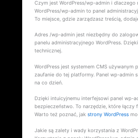
Czym jest WordPress/wp-admin i dlaczego 
WordPress/wp-admin to panel administracyj
To miejsce, gdzie zarządzasz treścią, dodaj
Adres /wp-admin jest niezbędny do zalogo
panelu administracyjnego WordPress. Dzięk
technicznej.
WordPress jest systemem CMS używanym prz
zaufanie do tej platformy. Panel wp-admin 
na co dzień.
Dzięki intuicyjnemu interfejsowi panel wp-
bezpieczeństwo. To narzędzie, które łączy 
Warto też poznać, jak
strony WordPress
mog
Jakie są zalety i wady korzystania z Word