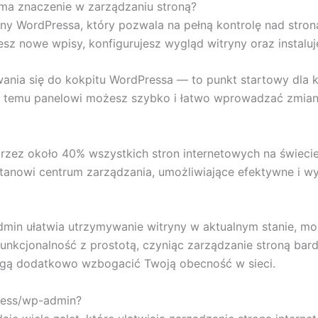
ma znaczenie w zarządzaniu stroną?
ny WordPressa, który pozwala na pełną kontrolę nad stron
esz nowe wpisy, konfigurujesz wygląd witryny oraz instaluje
wania się do kokpitu WordPressa — to punkt startowy dla
i temu panelowi możesz szybko i łatwo wprowadzać zmiany
ez około 40% wszystkich stron internetowych na świecie
stanowi centrum zarządzania, umożliwiające efektywne i w
admin ułatwia utrzymywanie witryny w aktualnym stanie, mo
funkcjonalność z prostotą, czyniąc zarządzanie stroną ba
ą dodatkowo wzbogacić Twoją obecność w sieci.
Press/wp-admin?