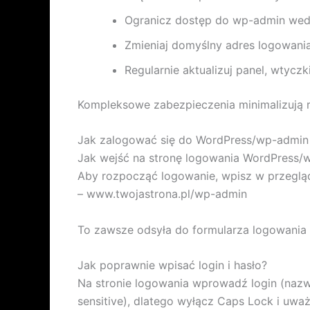
Ogranicz dostęp do wp-admin wedł
Zmieniaj domyślny adres logowani
Regularnie aktualizuj panel, wtycz
Kompleksowe zabezpieczenia minimalizują r
Jak zalogować się do WordPress/wp-admin –
Jak wejść na stronę logowania WordPress/
Aby rozpocząć logowanie, wpisz w przegląd
– www.twojastrona.pl/wp-admin
To zawsze odsyła do formularza logowania 
Jak poprawnie wpisać login i hasło?
Na stronie logowania wprowadź login (nazwę
sensitive), dlatego wyłącz Caps Lock i uważ