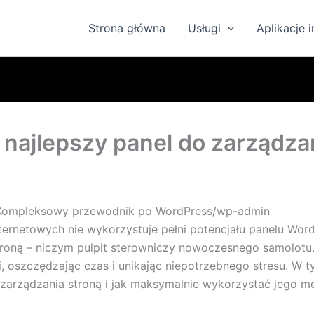
Strona główna
Usługi
Aplikacje 
ajlepszy panel do zarządzan
 Kompleksowy przewodnik po WordPress/wp-admin
internetowych nie wykorzystuje pełni potencjału panelu Wor
roną – niczym pulpit sterowniczy nowoczesnego samolotu.
ci, oszczędzając czas i unikając niepotrzebnego stresu. W
zarządzania stroną i jak maksymalnie wykorzystać jego mo