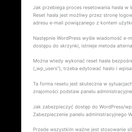
Jak przebiega proces resetowania hasła w
Reset hasła jest możliwy przez stronę logo
adresu e-mail powiązanego z kontem użytk
Następnie WordPress wyśle wiadomość e-mail
dostępu do skrzynki, istnieje metoda altern
Można wtedy wykonać reset hasła bezpośre
(„wp_users”), trzeba edytować hasło i wpi
Ta forma resetu jest skuteczna w sytuacja
znajomości podstaw panelu administracyjn
Jak zabezpieczyć dostęp do WordPress/w
Zabezpieczenie panelu administracyjnego W
Przede wszystkim ważne jest stosowanie silny