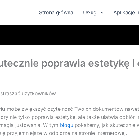
Strona główna
Usługi
Aplikacje 
utecznie poprawia estetykę i
dstraszać użytkowników
stu
może zwiększyć czytelność Twoich dokumentów nawet
óry nie tylko poprawia estetykę, ale także ułatwia odbiór 
e magia justowania. W tym
blogu
pokażemy, jak skutecznie w
się przyjemniejsze w odbiorze na stronie internetowej.