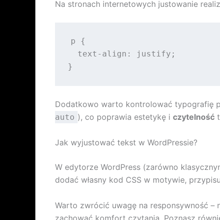
Na stronach internetowych justowanie reali
p {

  text-align: justify;

Dodatkowo warto kontrolować typografię 
), co poprawia estetykę i
czytelność
t
auto
Jak wyjustować tekst w WordPressie?
W edytorze WordPress (zarówno klasycznym, 
dodać własny kod CSS w motywie, przypis
Warto zwrócić uwagę na responsywność – n
zachować komfort czytania. Poznasz równie