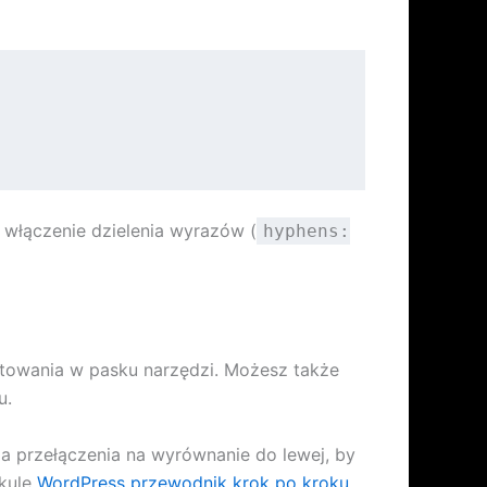
 włączenie dzielenia wyrazów (
hyphens:
ustowania w pasku narzędzi. Możesz także
u.
 przełączenia na wyrównanie do lewej, by
ykule
WordPress przewodnik krok po kroku