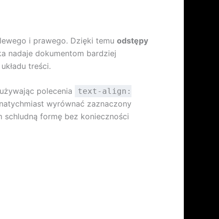
 lewego i prawego. Dzięki temu
odstępy
ika nadaje dokumentom bardziej
układu treści.
używając polecenia
text-align:
by natychmiast wyrównać zaznaczony
 schludną formę bez konieczności