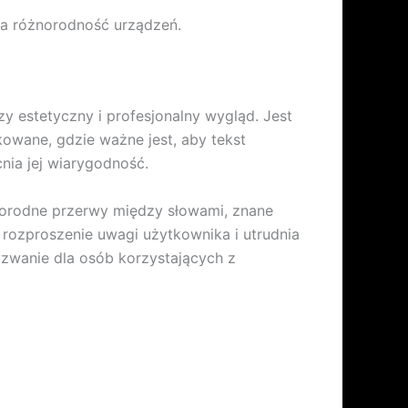
na różnorodność urządzeń.
zy estetyczny i profesjonalny wygląd. Jest
owane, gdzie ważne jest, aby tekst
nia jej wiarygodność.
norodne przerwy między słowami, znane
 rozproszenie uwagi użytkownika i utrudnia
wanie dla osób korzystających z