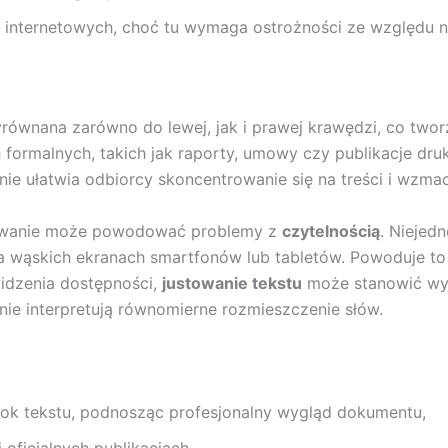
h internetowych, choć tu wymaga ostrożności ze względu 
yrównana zarówno do lewej, jak i prawej krawędzi, co twor
ormalnych, takich jak raporty, umowy czy publikacje druk
nie ułatwia odbiorcy skoncentrowanie się na treści i wzmac
owanie może powodować problemy z
czytelnością
. Niejed
 na wąskich ekranach smartfonów lub tabletów. Powoduje to
widzenia dostępności,
justowanie tekstu
może stanowić wyz
ie interpretują równomierne rozmieszczenie słów.
lok tekstu, podnosząc profesjonalny wygląd dokumentu,