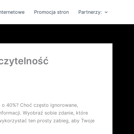
internetowe
Promocja stron
Partnerzy:
 czytelność
 o 40%? Choć często ignorowane,
informacji. Wyobraź sobie zdanie, które
ykorzystać ten prosty zabieg, aby Twoje