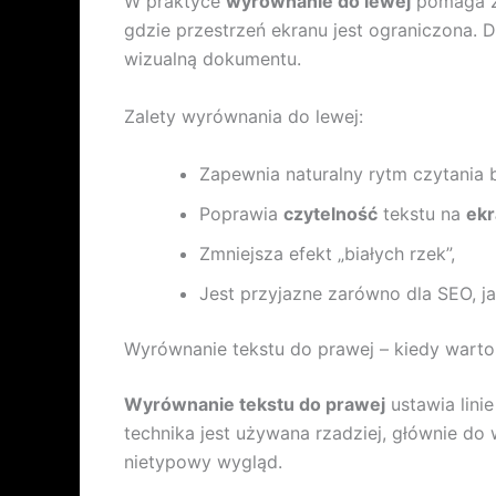
W praktyce
wyrównanie do lewej
pomaga za
gdzie przestrzeń ekranu jest ograniczona.
wizualną dokumentu.
Zalety wyrównania do lewej:
Zapewnia naturalny rytm czytania 
Poprawia
czytelność
tekstu na
ekr
Zmniejsza efekt „białych rzek”,
Jest przyjazne zarówno dla SEO, ja
Wyrównanie tekstu do prawej – kiedy wart
Wyrównanie tekstu do prawej
ustawia lini
technika jest używana rzadziej, głównie do 
nietypowy wygląd.