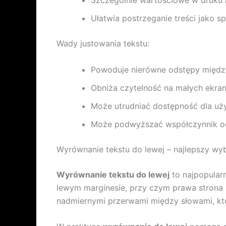
Szczególnie wartościowe w druku i 
Ułatwia postrzeganie treści jako s
Wady justowania tekstu:
Powoduje nierówne odstępy między 
Obniża czytelność na małych ekran
Może utrudniać dostępność dla uż
Może podwyższać współczynnik o
Wyrównanie tekstu do lewej – najlepszy wyb
Wyrównanie tekstu do lewej
to najpopularn
lewym marginesie, przy czym prawa strona p
nadmiernymi przerwami między słowami, któr