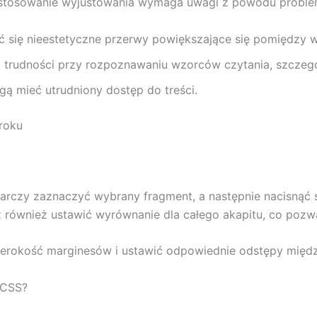
h stosowanie wyjustowania wymaga uwagi z powodu problem
 się nieestetyczne przerwy powiększające się pomiędzy 
rudności przy rozpoznawaniu wzorców czytania, szczegól
ą mieć utrudniony dostęp do treści.
kroku
arczy zaznaczyć wybrany fragment, a następnie nacisnąć s
z również ustawić wyrównanie dla całego akapitu, co pozw
rokość marginesów i ustawić odpowiednie odstępy między 
/CSS?