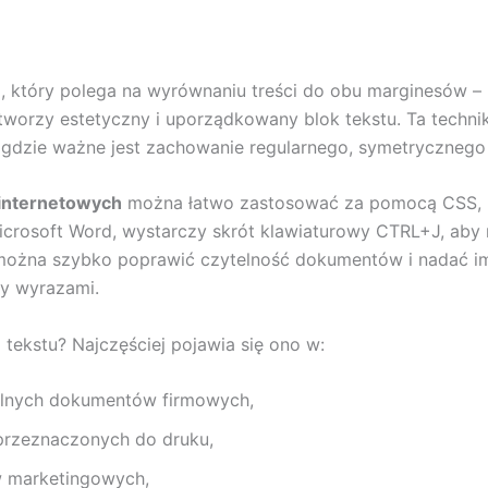
 który polega na wyrównaniu treści do obu marginesów –
 tworzy estetyczny i uporządkowany blok tekstu. Ta techn
 gdzie ważne jest zachowanie regularnego, symetrycznego 
 internetowych
można łatwo zastosować za pomocą CSS, 
 Microsoft Word, wystarczy skrót klawiaturowy CTRL+J, a
można szybko poprawić czytelność dokumentów i nadać im
y wyrazami.
 tekstu? Najczęściej pojawia się ono w:
alnych dokumentów firmowych,
 przeznaczonych do druku,
w marketingowych,