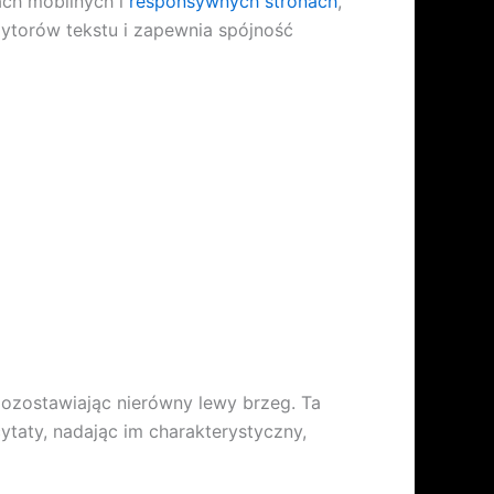
ch mobilnych i
responsywnych stronach
,
dytorów tekstu i zapewnia spójność
pozostawiając nierówny lewy brzeg. Ta
ytaty, nadając im charakterystyczny,