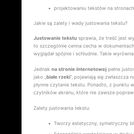
projektowaniu tekstów na stronac
Jakie są zalety i wady justowania tekstu?
Justowanie tekstu
sprawia, że treść jest w
to szczególnie cenna cecha w dokumentach f
wyglądał spójnie i schludnie. Takie wyrówna
Jednak
na stronie internetowej
pełne just
jako „
białe rzeki
”, pojawiają się zwłaszcza
płynne czytanie tekstu. Ponadto, z punktu 
czytników ekranu, które nie zawsze poprawn
Zalety justowania tekstu:
Tworzy estetyczny, symetryczny b