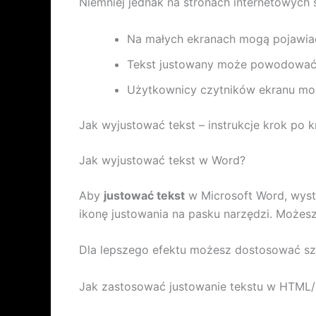
Niemniej jednak na stronach internetowyc
Na małych ekranach mogą pojawiać
Tekst justowany może powodować t
Użytkownicy czytników ekranu mog
Jak wyjustować tekst – instrukcje krok po 
Jak wyjustować tekst w Word?
Aby
justować tekst
w Microsoft Word, wyst
ikonę justowania na pasku narzędzi. Możes
Dla lepszego efektu możesz dostosować sze
Jak zastosować justowanie tekstu w HTML