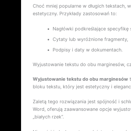
Choć mniej popularne w długich tekstach, 
estetyczny. Przykłady zastosowań to:
Nagłówki podkreślające specyfikę s
Cytaty lub wyróżnione fragmenty,
Podpisy i daty w dokumentach.
Wyjustowanie tekstu do obu marginesów, czy
Wyjustowanie tekstu do obu marginesów
t
bloku tekstu, który jest estetyczny i elega
Zaletą tego rozwiązania jest spójność i sch
Word, oferują zaawansowane opcje wyjusto
„białych rzek”.