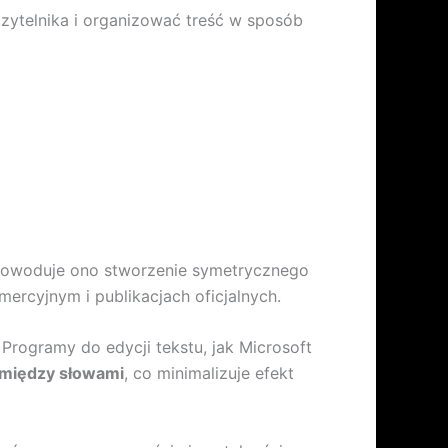
zytelnika i organizować treść w sposób
 Powoduje ono stworzenie symetrycznego
mercyjnym i publikacjach oficjalnych.
 Programy do edycji tekstu, jak Microsoft
 między słowami
, co minimalizuje efekt