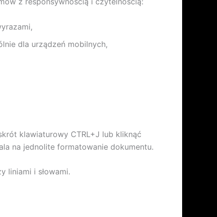
ów z responsywnością i czytelnością:
wyrazami,
nie dla urządzeń mobilnych,
krót klawiaturowy CTRL+J lub kliknąć
ala na jednolite formatowanie dokumentu.
liniami i słowami.