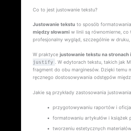
Co to jest justowanie tekstu?
Justowanie tekstu
to sposób formatowania,
między słowami
w linii są równomierne, co
profesjonalny wygląd, szczególnie w druku,
W praktyce
justowanie tekstu na stronach
. W edytorach tekstu, takich jak
justify
fragment do obu marginesów. Dzięki temu 
ręcznego dostosowywania odstępów międz
Jakie są przykłady zastosowania justowania
przygotowywaniu raportów i oficj
formatowaniu artykułów i książek
tworzeniu estetycznych materiałó