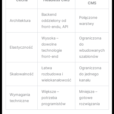
CMS
Backend
Połączone
Architektura
oddzielony od
warstwy
front-endu, API
Wysoka –
Ograniczona
dowolne
do
Elastyczność
technologie
wbudowanych
front-end
szablonów
Łatwa
Ograniczona
Skalowalność
rozbudowa i
do jednego
wielokanałowość
kanału
Większe –
Mniejsze –
Wymagania
potrzeba
gotowe
techniczne
programistów
rozwiązania