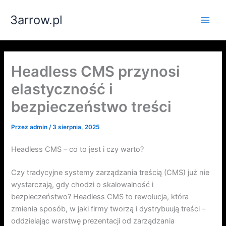
Przejdź
3arrow.pl
do
Main
treści
Men
Headless CMS przynosi
elastyczność i
bezpieczeństwo treści
Przez
admin
/
3 sierpnia, 2025
Headless CMS – co to jest i czy warto?
Czy tradycyjne systemy zarządzania treścią (CMS) już nie
wystarczają, gdy chodzi o skalowalność i
bezpieczeństwo? Headless CMS to rewolucja, która
zmienia sposób, w jaki firmy tworzą i dystrybuują treści –
oddzielając warstwę prezentacji od zarządzania