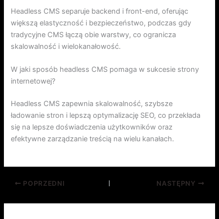
Headless CMS separuje backend i front-end, oferując
większą elastyczność i bezpieczeństwo, podczas gdy
tradycyjne CMS łączą obie warstwy, co ogranicza
skalowalność i wielokanałowość.
W jaki sposób headless CMS pomaga w sukcesie strony
internetowej?
Headless CMS zapewnia skalowalność, szybsze
ładowanie stron i lepszą optymalizację SEO, co przekłada
się na lepsze doświadczenia użytkowników oraz
efektywne zarządzanie treścią na wielu kanałach.
POPRZEDNI
NASTĘPNY