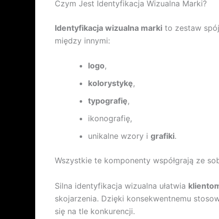
Czym Jest Identyfikacja Wizualna Marki?
Identyfikacja wizualna marki
to zestaw spó
między innymi:
logo
,
kolorystykę
,
typografię
,
ikonografię,
unikalne wzory i
grafiki
.
Wszystkie te komponenty współgrają ze sobą
Silna identyfikacja wizualna ułatwia
kliento
skojarzenia. Dzięki konsekwentnemu stoso
się na tle konkurencji.