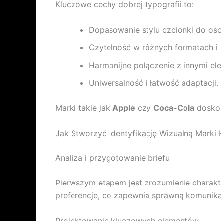
Kluczowe cechy dobrej typografii to:
Dopasowanie stylu czcionki do os
Czytelność w różnych formatach i 
Harmonijne połączenie z innymi ele
Uniwersalność i łatwość adaptacji.
Marki takie jak
Apple
czy
Coca-Cola
doskon
Jak Stworzyć Identyfikację Wizualną Marki 
Analiza i przygotowanie briefu
Pierwszym etapem jest zrozumienie charakter
preferencje, co zapewnia sprawną komunika
Projektowanie kluczowych elementów