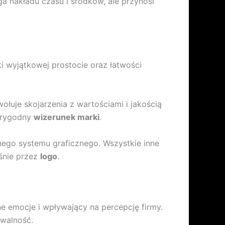
a nakładu czasu i środków, ale przynosi
ęki wyjątkowej prostocie oraz łatwości
łuje skojarzenia z wartościami i jakością
iarygodny
wizerunek marki
.
jnego systemu graficznego. Wszystkie inne
śnie przez
logo
.
e emocje i wpływający na percepcję firmy.
awalność.