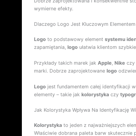
Dobrze zaprojektowana i konsekwentnie s
wymierne efekty.
Dlaczego Logo Jest Kluczowym Elementem Id
Logo
to podstawowy element
systemu ident
zapamiętania,
logo
ułatwia klientom szybkie
Przykłady takich marek jak
Apple
,
Nike
cz
marki. Dobrze zaprojektowane
logo
odzwierc
Logo
jest fundamentem całej identyfikacji 
elementy – takie jak
kolorystyka
czy
typogr
Jak Kolorystyka Wpływa Na Identyfikację W
Kolorystyka
to jeden z najważniejszych el
Właściwie dobrana paleta barw skutecznie p