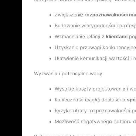
Zwiększenie
rozpoznawalności ma
Budowanie wiarygodności i profesj
Wzmacnianie relacji z
klientami
pop
Uzyskanie przewagi konkurencyjnej
Ułatwienie komunikacji wartości i mi
Wyzwania i potencjalne wady:
Wysokie koszty projektowania i w
Konieczność ciągłej dbałości o
spó
Ryzyko utraty rozpoznawalności pr
Możliwość negatywnego odbioru d