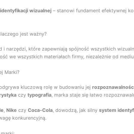
dentyfikacji wizualnej
– stanowi fundament efektywnej kom
dlaczego jest ważny?
sad i narzędzi, które zapewniają spójność wszystkich wizu
ść we wszystkich materiałach firmy, niezależnie od mediu
ej Marki?
odgrywa kluczową rolę w budowaniu jej
rozpoznawalnośc
rystyka
czy
typografia
, marka staje się łatwo rozpoznawa
le
,
Nike
czy
Coca-Cola
, dowodzą, jak silny
system identyfi
wagę konkurencyjną.
 marki: