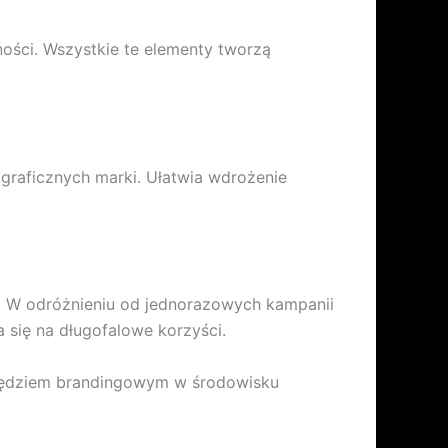
lności. Wszystkie te elementy tworzą
graficznych marki. Ułatwia wdrożenie
. W odróżnieniu od jednorazowych kampanii
się na długofalowe korzyści.
zędziem brandingowym w środowisku