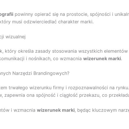
ografii
powinny opierać się na prostocie, spójności i unika
 który musi odzwierciedlać charakter marki.
ji wizualnej
, który określa zasady stosowania wszystkich elementów 
komunikacji i nośnikach, co wzmacnia
wizerunek marki
.
Innych Narzędzi Brandingowych?
em trwałego wizerunku firmy i rozpoznawalności na rynku
zapewnia ona spójność i ciągłość przekazu, co przekłada 
entów i wzmacnia
wizerunek marki
, będąc kluczowym nar