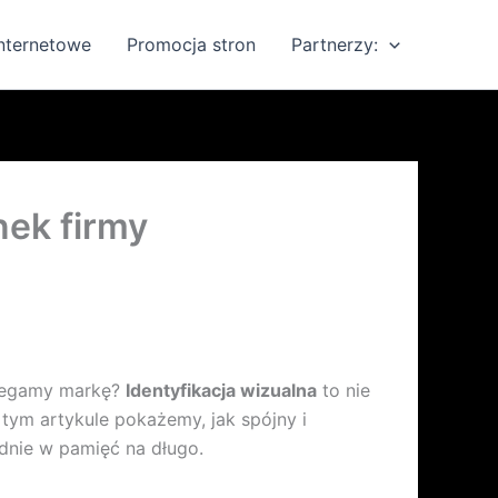
internetowe
Promocja stron
Partnerzy:
nek firmy
rzegamy markę?
Identyfikacja wizualna
to nie
 tym artykule pokażemy, jak spójny i
nie w pamięć na długo.