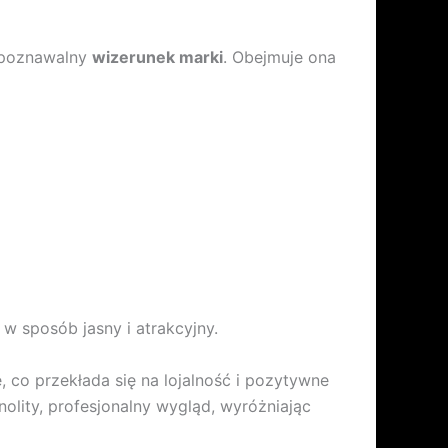
ozpoznawalny
wizerunek marki
. Obejmuje ona
w sposób jasny i atrakcyjny.
, co przekłada się na lojalność i pozytywne
olity, profesjonalny wygląd, wyróżniając