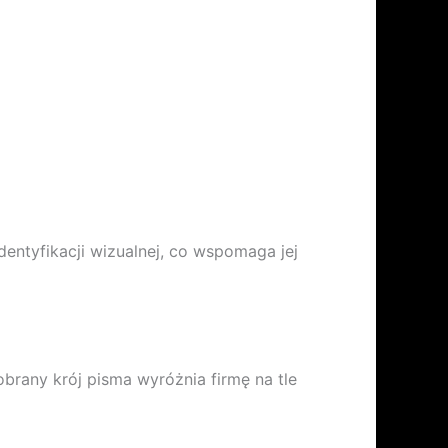
entyfikacji wizualnej, co wspomaga jej
brany krój pisma wyróżnia firmę na tle