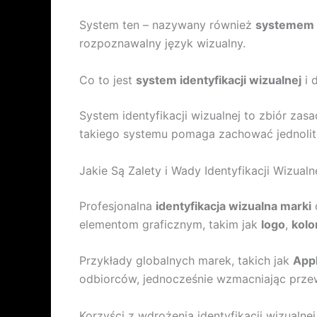
System ten – nazywany również
systemem i
rozpoznawalny język wizualny.
Co to jest
system identyfikacji wizualnej
i 
System identyfikacji wizualnej to zbiór za
takiego systemu pomaga zachować jednolito
Jakie Są Zalety i Wady Identyfikacji Wizualn
Profesjonalna
identyfikacja wizualna marki
elementom graficznym, takim jak
logo
,
kolo
Przykłady globalnych marek, takich jak
App
odbiorców, jednocześnie wzmacniając prze
Korzyści z wdrożenia identyfikacji wizualnej