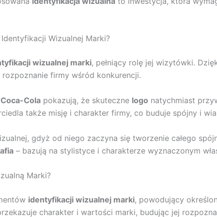
tosowana
identyfikacja wizualna
to inwestycja, która wymag
entyfikacji Wizualnej Marki?
yfikacji wizualnej marki
, pełniący rolę jej wizytówki. Dzi
 rozpoznanie firmy wśród konkurencji.
y
Coca-Cola
pokazują, że skuteczne
logo
natychmiast przywo
iedla także misję i charakter firmy, co buduje spójny i w
wizualnej, gdyż od niego zaczyna się tworzenie całego spó
afia
– bazują na stylistyce i charakterze wyznaczonym wła
izualną Marki?
ementów
identyfikacji wizualnej marki
, powodujący określon
rzekazuje charakter i wartości marki, budując jej rozpozn