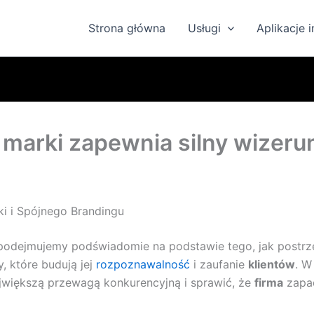
Strona główna
Usługi
Aplikacje 
a marki zapewnia silny wizeru
rki i Spójnego Brandingu
 podejmujemy podświadomie na podstawie tego, jak post
, które budują jej
rozpoznawalność
i zaufanie
klientów
. W
jwiększą przewagą konkurencyjną i sprawić, że
firma
zapad