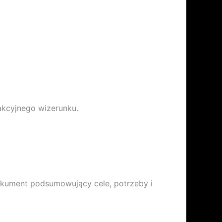
akcyjnego wizerunku.
kument podsumowujący cele, potrzeby i