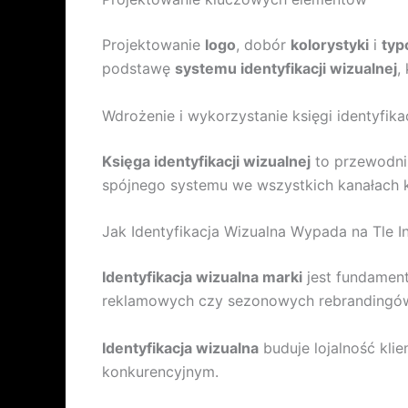
Projektowanie
logo
, dobór
kolorystyki
i
typ
podstawę
systemu identyfikacji wizualnej
,
Wdrożenie i wykorzystanie księgi identyfikac
Księga identyfikacji wizualnej
to przewodnik
spójnego systemu we wszystkich kanałach 
Jak Identyfikacja Wizualna Wypada na Tle 
Identyfikacja wizualna marki
jest fundament
reklamowych czy sezonowych rebrandingów, 
Identyfikacja wizualna
buduje lojalność kli
konkurencyjnym.