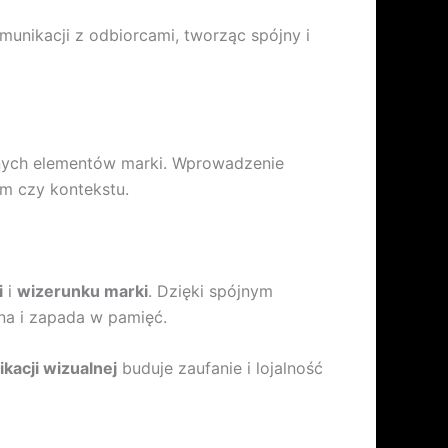
unikacji z odbiorcami, tworząc spójny i
alnych elementów marki. Wprowadzenie
m czy kontekstu.
i
i
wizerunku marki
. Dzięki spójnym
lna i zapada w pamięć.
kacji wizualnej
buduje zaufanie i lojalność