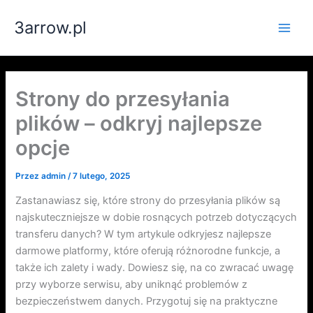
Przejdź
3arrow.pl
do
Main
treści
Men
Strony do przesyłania
plików – odkryj najlepsze
opcje
Przez
admin
/
7 lutego, 2025
Zastanawiasz się, które strony do przesyłania plików są
najskuteczniejsze w dobie rosnących potrzeb dotyczących
transferu danych? W tym artykule odkryjesz najlepsze
darmowe platformy, które oferują różnorodne funkcje, a
także ich zalety i wady. Dowiesz się, na co zwracać uwagę
przy wyborze serwisu, aby uniknąć problemów z
bezpieczeństwem danych. Przygotuj się na praktyczne