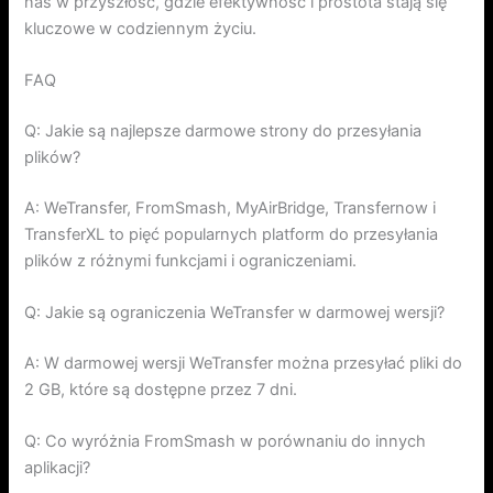
nas w przyszłość, gdzie efektywność i prostota stają się
kluczowe w codziennym życiu.
FAQ
Q: Jakie są najlepsze darmowe strony do przesyłania
plików?
A: WeTransfer, FromSmash, MyAirBridge, Transfernow i
TransferXL to pięć popularnych platform do przesyłania
plików z różnymi funkcjami i ograniczeniami.
Q: Jakie są ograniczenia WeTransfer w darmowej wersji?
A: W darmowej wersji WeTransfer można przesyłać pliki do
2 GB, które są dostępne przez 7 dni.
Q: Co wyróżnia FromSmash w porównaniu do innych
aplikacji?