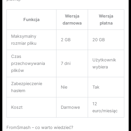
Wersja
Wersja
Funkcja
darmowa
płatna
Maksymalny
2 GB
20 GB
rozmiar pliku
Czas
Użytkownik
przechowywania
7 dni
wybiera
plików
Zabezpieczenie
Nie
Tak
hasłem
12
Koszt
Darmowe
euro/miesiąc
FromSmash – co warto wiedzieć?