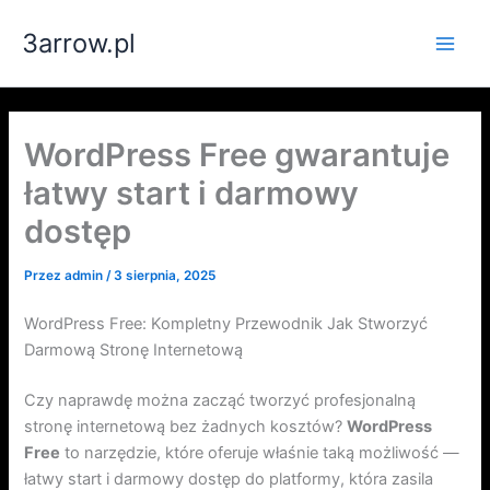
Przejdź
3arrow.pl
do
Main
treści
Men
WordPress Free gwarantuje
łatwy start i darmowy
dostęp
Przez
admin
/
3 sierpnia, 2025
WordPress Free: Kompletny Przewodnik Jak Stworzyć
Darmową Stronę Internetową
Czy naprawdę można zacząć tworzyć profesjonalną
stronę internetową bez żadnych kosztów?
WordPress
Free
to narzędzie, które oferuje właśnie taką możliwość —
łatwy start i darmowy dostęp do platformy, która zasila