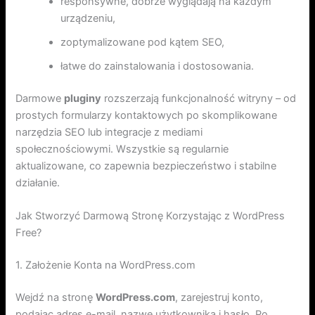
responsywne, dobrze wyglądają na każdym
urządzeniu,
zoptymalizowane pod kątem SEO,
łatwe do zainstalowania i dostosowania.
Darmowe
pluginy
rozszerzają funkcjonalność witryny – od
prostych formularzy kontaktowych po skomplikowane
narzędzia SEO lub integracje z mediami
społecznościowymi. Wszystkie są regularnie
aktualizowane, co zapewnia bezpieczeństwo i stabilne
działanie.
Jak Stworzyć Darmową Stronę Korzystając z WordPress
Free?
1. Założenie Konta na WordPress.com
Wejdź na stronę
WordPress.com
, zarejestruj konto,
podając adres e-mail, nazwę użytkownika i hasło. Po