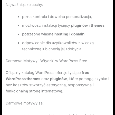
Najważniejsze cechy:
pełna kontrola i dowolna personalizacja,
możliwość instalacji tysięcy
pluginów
i
themes
,
potrzebne własne
hosting
i
domain
,
odpowiednie dla użytkowników z wiedzą
techniczną lub chęcią jej zdobycia.
Darmowe Motywy i Wtyczki w WordPress Free
Oficjalny katalog WordPress oferuje tysiące
free
WordPress themes
oraz
pluginów
, które pomogą szybko i
bez kosztów stworzyć estetyczną, responsywną i
funkcjonalną stronę internetową.
Darmowe motywy są: