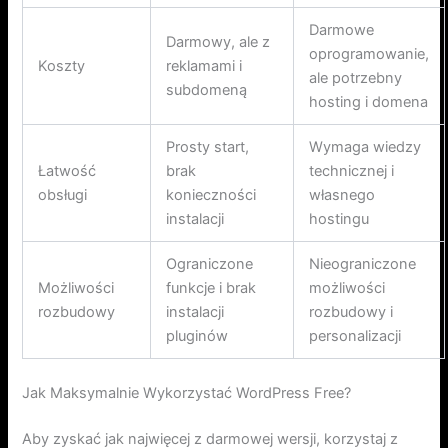
Darmowe
Darmowy, ale z
oprogramowanie,
Koszty
reklamami i
ale potrzebny
subdomeną
hosting i domena
Prosty start,
Wymaga wiedzy
Łatwość
brak
technicznej i
obsługi
konieczności
własnego
instalacji
hostingu
Ograniczone
Nieograniczone
Możliwości
funkcje i brak
możliwości
rozbudowy
instalacji
rozbudowy i
pluginów
personalizacji
Jak Maksymalnie Wykorzystać WordPress Free?
Aby zyskać jak najwięcej z darmowej wersji, korzystaj z