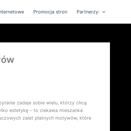
internetowe
Promocja stron
Partnerzy:
wów
tanie zadaje sobie wielu, którzy chcą
tylko estetykę – to ciekawa mieszanka
luczowych zalet płatnych motywów, które