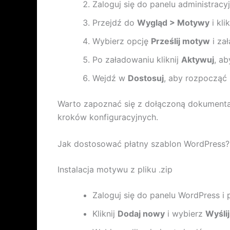
Zaloguj się do panelu administrac
Przejdź do
Wygląd > Motywy
i kli
Wybierz opcję
Prześlij motyw
i zał
Po załadowaniu kliknij
Aktywuj
, a
Wejdź w
Dostosuj
, aby rozpocząć 
Warto zapoznać się z dołączoną dokumenta
kroków konfiguracyjnych.
Jak dostosować płatny szablon WordPress?
Instalacja motywu z pliku .zip
Zaloguj się do panelu WordPress i
Kliknij
Dodaj nowy
i wybierz
Wyśli