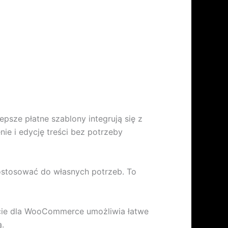
psze płatne szablony integrują się z
nie i edycję treści bez potrzeby
ostosować do własnych potrzeb. To
rcie dla WooCommerce umożliwia łatwe
.