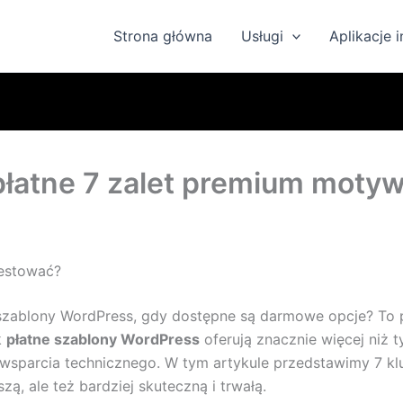
Strona główna
Usługi
Aplikacje 
płatne 7 zalet premium moty
westować?
ablony WordPress, gdy dostępne są darmowe opcje? To py
k
płatne szablony WordPress
oferują znacznie więcej niż 
wsparcia technicznego. W tym artykule przedstawimy 7 k
zą, ale też bardziej skuteczną i trwałą.