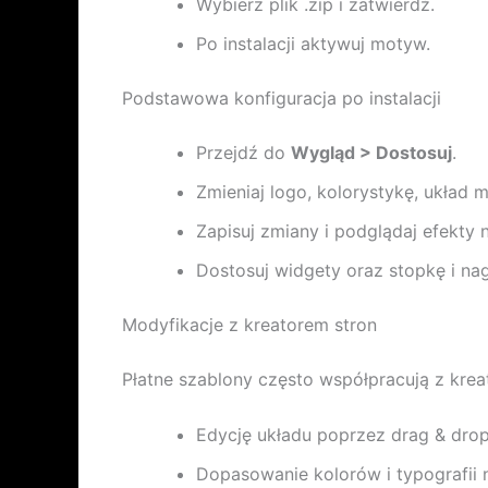
Wybierz plik .zip i zatwierdź.
Po instalacji aktywuj motyw.
Podstawowa konfiguracja po instalacji
Przejdź do
Wygląd > Dostosuj
.
Zmieniaj logo, kolorystykę, układ 
Zapisuj zmiany i podglądaj efekty 
Dostosuj widgety oraz stopkę i na
Modyfikacje z kreatorem stron
Płatne szablony często współpracują z krea
Edycję układu poprzez drag & drop
Dopasowanie kolorów i typografii n