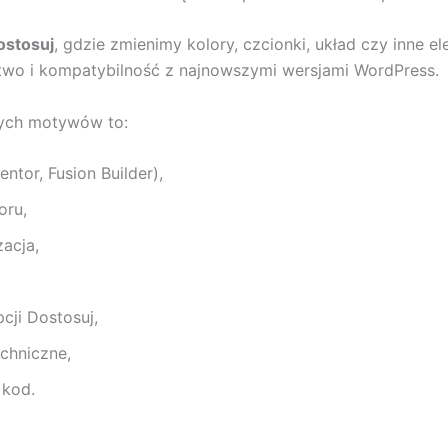
ostosuj
, gdzie zmienimy kolory, czcionki, układ czy inne e
stwo i kompatybilność z najnowszymi wersjami WordPress.
nych motywów to:
ntor, Fusion Builder),
oru,
acja,
cji Dostosuj,
echniczne,
 kod.