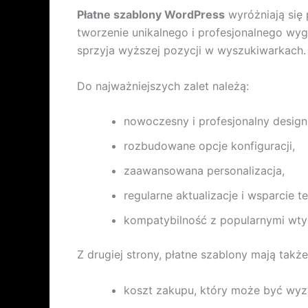
Płatne szablony WordPress
wyróżniają się
tworzenie unikalnego i profesjonalnego wy
sprzyja wyższej pozycji w wyszukiwarkach.
Do najważniejszych zalet należą:
nowoczesny i profesjonalny design
rozbudowane opcje konfiguracji,
zaawansowana personalizacja,
regularne aktualizacje i wsparcie t
kompatybilność z popularnymi wty
Z drugiej strony, płatne szablony mają tak
koszt zakupu, który może być wyz