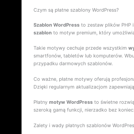
Czym są płatne szablony WordPress?
Szablon WordPress
to zestaw plików PHP i 
szablon
to motyw premium, który umożliwia
Takie motywy cechuje przede wszystkim
wy
smartfonów, tabletów lub komputerów. Wbu
przypadku darmowych szablonów.
Co ważne, płatne motywy oferują profesjon
Dzięki regularnym aktualizacjom zapewniają
Płatny
motyw WordPress
to świetne rozwią
szeroką gamą funkcji, nierzadko bez koniec
Zalety i wady płatnych szablonów WordPre