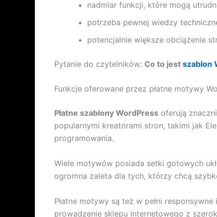
nadmiar funkcji, które mogą utrud
potrzeba pewnej wiedzy technicznej
potencjalnie większe obciążenie st
Pytanie do czytelników:
Co to jest
szablon
Funkcje oferowane przez płatne motywy W
Płatne szablony WordPress
oferują znaczni
popularnymi kreatorami stron, takimi jak El
programowania.
Wiele motywów posiada setki gotowych ukł
ogromna zaleta dla tych, którzy chcą szybko
Płatne motywy są też w pełni responsywne
prowadzenie sklepu internetowego z szerok