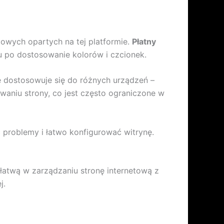
towych opartych na tej platformie.
Płatny
 po dostosowanie kolorów i czcionek.
e dostosowuje się do różnych urządzeń –
niu strony, co jest często ograniczone w
 problemy i łatwo konfigurować witrynę.
 łatwą w zarządzaniu stronę internetową z
j.