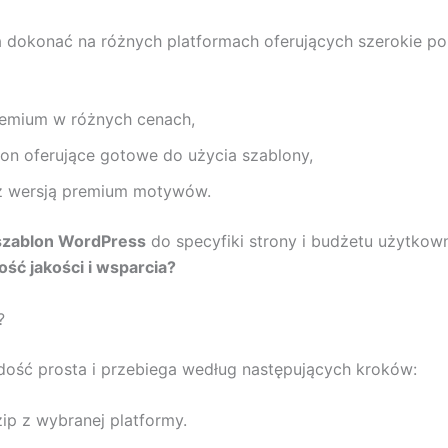
okonać na różnych platformach oferujących szerokie por
remium w różnych cenach,
on oferujące gotowe do użycia szablony,
 z wersją premium motywów.
 szablon WordPress
do specyfiki strony i budżetu użytkown
ść jakości i wsparcia?
?
 dość prosta i przebiega według następujących kroków:
zip z wybranej platformy.