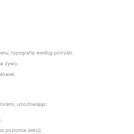
menu, typografię według potrzeb.
na żywo.
główek.
torami, umożliwiając:
,
a poziomie sekcji,