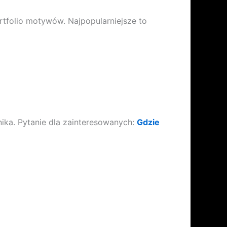
tfolio motywów. Najpopularniejsze to
ika. Pytanie dla zainteresowanych:
Gdzie