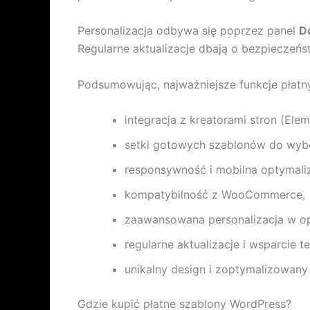
Personalizacja odbywa się poprzez panel
D
Regularne aktualizacje dbają o bezpieczeń
Podsumowując, najważniejsze funkcje płat
integracja z kreatorami stron (Eleme
setki gotowych szablonów do wyb
responsywność i mobilna optymaliz
kompatybilność z WooCommerce,
zaawansowana personalizacja w op
regularne aktualizacje i wsparcie t
unikalny design i zoptymalizowany
Gdzie kupić płatne szablony WordPress?