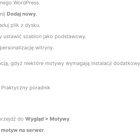
yjnego WordPress.
knij
Dodaj nowy
.
aduj plik z dysku.
by ustawić szablon jako podstawowy.
personalizację witryny.
cją, gdyż niektóre motywy wymagają instalacji dodatkow
 Praktyczny poradnik
 przejdź do
Wygląd > Motywy
.
j motyw na serwer
.