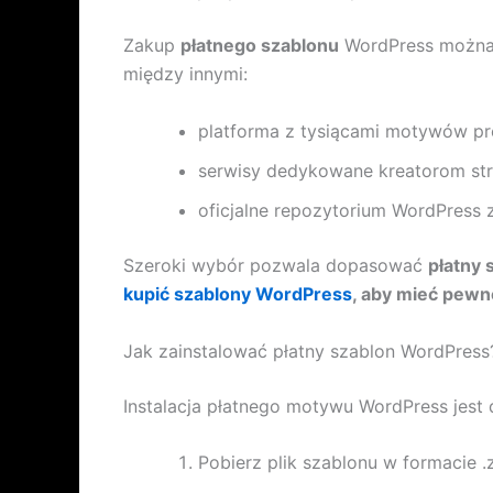
Zakup
płatnego szablonu
WordPress można d
między innymi:
platforma z tysiącami motywów p
serwisy dedykowane kreatorom str
oficjalne repozytorium WordPress
Szeroki wybór pozwala dopasować
płatny
kupić szablony WordPress
, aby mieć pewno
Jak zainstalować płatny szablon WordPress
Instalacja płatnego motywu WordPress jest
Pobierz plik szablonu w formacie .