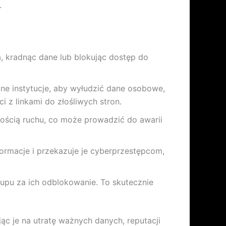
.
a, kradnąc dane lub blokując dostęp do
ne instytucje, aby wyłudzić dane osobowe,
 z linkami do złośliwych stron.
lością ruchu, co może prowadzić do awarii
formacje i przekazuje je cyberprzestępcom,
okupu za ich odblokowanie. To skutecznie
ąc je na utratę ważnych danych, reputacji