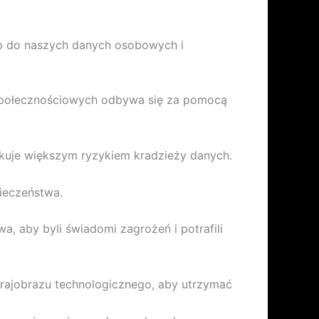
ęp do naszych danych osobowych i
i społecznościowych odbywa się za pomocą
tkuje większym ryzykiem kradzieży danych.
ieczeństwa.
 aby byli świadomi zagrożeń i potrafili
rajobrazu technologicznego, aby utrzymać