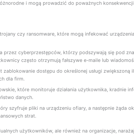
óżnorodne i mogą prowadzić do poważnych konsekwencji
, trojany czy ransomware, które mogą infekować urządzeni
a przez cyberprzestępców, którzy podszywają się pod zna
tkownicy często otrzymują fałszywe e-maile lub wiadomości
st zablokowanie dostępu do określonej usługi zwiększoną i
h dla firm.
skie, które monitoruje działania użytkownika, kradnie in
eństwo danych.
tóry szyfruje pliki na urządzeniu ofiary, a następnie żąda 
nansowych strat.
dualnych użytkowników, ale również na organizacje, narażaj