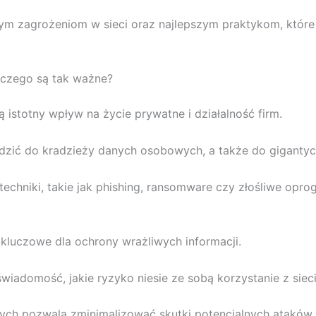
zym zagrożeniom w sieci oraz najlepszym praktykom, któr
czego są tak ważne?
stotny wpływ na życie prywatne i działalność firm.
ić do kradzieży danych osobowych, a także do gigantycz
chniki, takie jak phishing, ransomware czy złośliwe opro
t kluczowe dla ochrony wrażliwych informacji.
iadomość, jakie ryzyko niesie ze sobą korzystanie z sieci
ych pozwala zminimalizować skutki potencjalnych ataków.