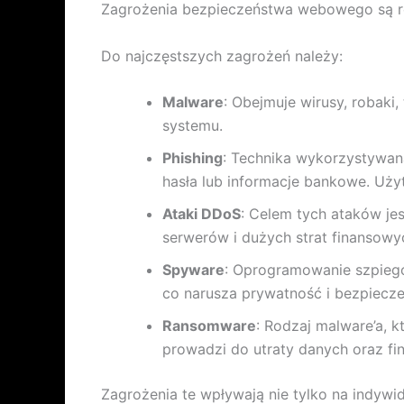
Zagrożenia bezpieczeństwa webowego są r
Do najczęstszych zagrożeń należy:
Malware
: Obejmuje wirusy, robaki
systemu.
Phishing
: Technika wykorzystywan
hasła lub informacje bankowe. Uży
Ataki DDoS
: Celem tych ataków je
serwerów i dużych strat finansowyc
Spyware
: Oprogramowanie szpiegow
co narusza prywatność i bezpiecz
Ransomware
: Rodzaj malware’a, k
prowadzi do utraty danych oraz fi
Zagrożenia te wpływają nie tylko na indywi