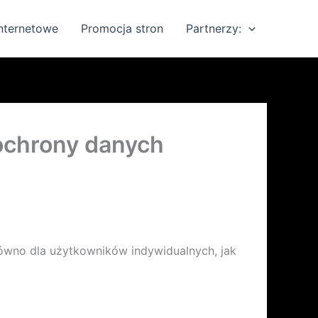
internetowe
Promocja stron
Partnerzy:
ochrony danych
ówno dla użytkowników indywidualnych, jak