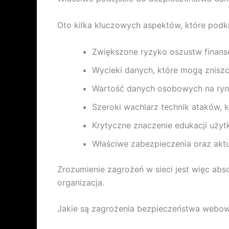
Oto kilka kluczowych aspektów, które podkr
Zwiększone ryzyko oszustw finans
Wycieki danych, które mogą zniszcz
Wartość danych osobowych na rynk
Szeroki wachlarz technik ataków,
Krytyczne znaczenie edukacji uży
Właściwe zabezpieczenia oraz akt
Zrozumienie zagrożeń w sieci jest więc abso
organizacja.
Jakie są zagrożenia bezpieczeństwa webo