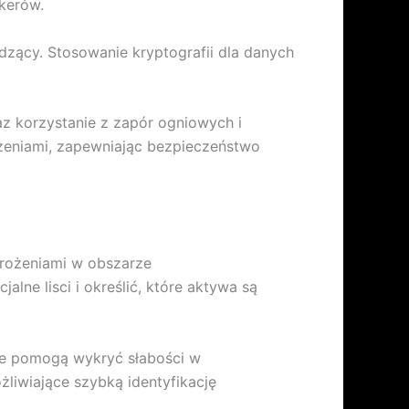
kerów.
dzący. Stosowanie kryptografii dla danych
z korzystanie z zapór ogniowych i
ożeniami, zapewniając bezpieczeństwo
grożeniami w obszarze
ne lisci i określić, które aktywa są
re pomogą wykryć słabości w
liwiające szybką identyfikację