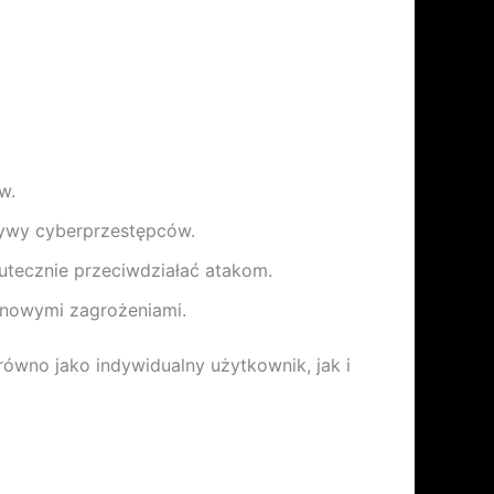
w.
tywy cyberprzestępców.
utecznie przeciwdziałać atakom.
 nowymi zagrożeniami.
równo jako indywidualny użytkownik, jak i