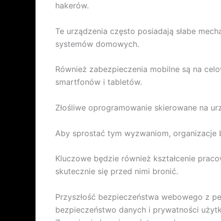
hakerów.
Te urządzenia często posiadają słabe mec
systemów domowych.
Również zabezpieczenia mobilne są na celo
smartfonów i tabletów.
Złośliwe oprogramowanie skierowane na urz
Aby sprostać tym wyzwaniom, organizacje 
Kluczowe będzie również kształcenie praco
skutecznie się przed nimi bronić.
Przyszłość bezpieczeństwa webowego z pew
bezpieczeństwo danych i prywatności użyt