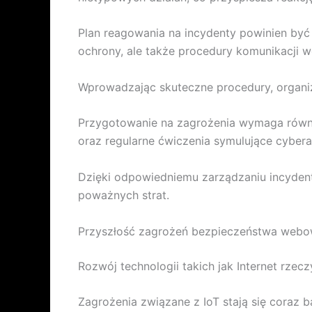
Plan reagowania na incydenty powinien być 
ochrony, ale także procedury komunikacji w
Wprowadzając skuteczne procedury, organiz
Przygotowanie na zagrożenia wymaga również
oraz regularne ćwiczenia symulujące cybera
Dzięki odpowiedniemu zarządzaniu incyden
poważnych strat.
Przyszłość zagrożeń bezpieczeństwa webo
Rozwój technologii takich jak Internet rze
Zagrożenia związane z IoT stają się coraz 