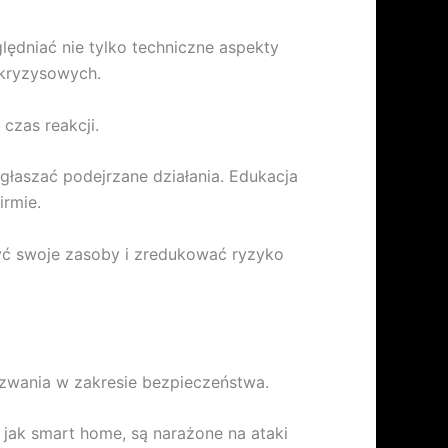
ędniać nie tylko techniczne aspekty
 kryzysowych.
czas reakcji.
głaszać podejrzane działania. Edukacja
irmie.
yć swoje zasoby i zredukować ryzyko
yzwania w zakresie bezpieczeństwa.
 jak smart home, są narażone na ataki