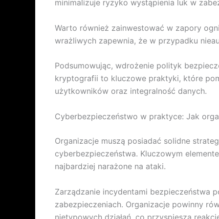
minimalizuje ryzyko wystąpienia luk w zabe
Warto również zainwestować w zapory ogniow
wrażliwych zapewnia, że w przypadku niea
Podsumowując, wdrożenie polityk bezpiecze
kryptografii to kluczowe praktyki, które 
użytkowników oraz integralność danych.
Cyberbezpieczeństwo w praktyce: Jak orga
Organizacje muszą posiadać solidne strate
cyberbezpieczeństwa. Kluczowym elementem j
najbardziej narażone na ataki.
Zarządzanie incydentami bezpieczeństwa p
zabezpieczeniach. Organizacje powinny rów
nietypowych działań, co przyspiesza reakcj