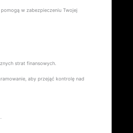
e pomogą w zabezpieczeniu Twojej
nych strat finansowych.
gramowanie, aby przejąć kontrolę nad
.