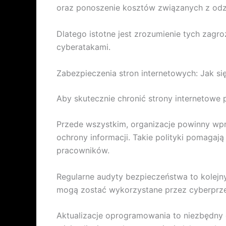
oraz ponoszenie kosztów związanych z odz
Dlatego istotne jest zrozumienie tych zag
cyberatakami.
Zabezpieczenia stron internetowych: Jak si
Aby skutecznie chronić strony internetow
Przede wszystkim, organizacje powinny wpr
ochrony informacji. Takie polityki pomag
pracowników.
Regularne audyty bezpieczeństwa to kolejn
mogą zostać wykorzystane przez cyberprzes
Aktualizacje oprogramowania to niezbędny 