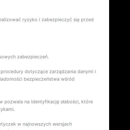
malizować ryzyko i zabezpieczyć się przed
ksowych zabezpieczeń.
i procedury dotyczące zarządzania danymi i
świadomości bezpieczeństwa wśród
pozwala na identyfikację słabości, które
tykami.
 wtyczek w najnowszych wersjach