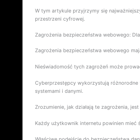
W tym artykule przyjrzymy się najważniejs
przestrzeni cyfrowej.
Zagrożenia bezpieczeństwa webowego: Dla
Zagrożenia bezpieczeństwa webowego mają i
Nieświadomość tych zagrożeń może prowadz
Cyberprzestępcy wykorzystują różnorodne te
systemami i danymi.
Zrozumienie, jak działają te zagrożenia, jes
Każdy użytkownik internetu powinien mieć św
Właściwe podejście do bezpieczeństwa dan