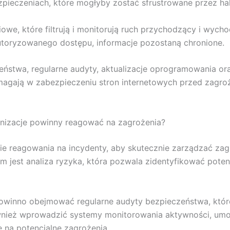
zpieczeniach, które mogłyby zostać sfrustrowane przez ha
e, które filtrują i monitorują ruch przychodzący i wycho
utoryzowanego dostępu, informacje pozostaną chronione.
ństwa, regularne audyty, aktualizacje oprogramowania ora
pomagają w zabezpieczeniu stron internetowych przed zagr
nizacje powinny reagować na zagrożenia?
gie reagowania na incydenty, aby skutecznie zarządzać za
est analiza ryzyka, która pozwala zidentyfikować potencjal
owinno obejmować regularne audyty bezpieczeństwa, któ
nież wprowadzić systemy monitorowania aktywności, umoż
ę na potencjalne zagrożenia.