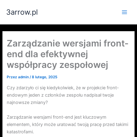
Przejdź
3arrow.pl
do
Main
treści
Men
Zarządzanie wersjami front-
end dla efektywnej
współpracy zespołowej
Przez
admin
/
8 lutego, 2025
Czy zdarzyło ci się kiedykolwiek, że w projekcie front-
endowym jeden z członków zespołu nadpisał twoje
najnowsze zmiany?
Zarządzanie wersjami front-end jest kluczowym
elementem, który może uratować twoją pracę przed takimi
katastrofami.