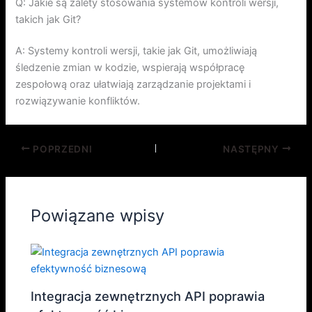
Q: Jakie są zalety stosowania systemów kontroli wersji,
takich jak Git?
A: Systemy kontroli wersji, takie jak Git, umożliwiają
śledzenie zmian w kodzie, wspierają współpracę
zespołową oraz ułatwiają zarządzanie projektami i
rozwiązywanie konfliktów.
POPRZEDNI
NASTĘPNY
Powiązane wpisy
Integracja zewnętrznych API poprawia