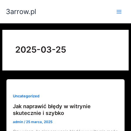
Przejdź
3arrow.pl
do
Main
treści
Men
2025-03-25
Uncategorized
Jak naprawić błędy w witrynie
skutecznie i szybko
admin
/
25 marca, 2025