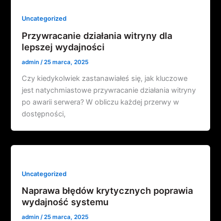
Uncategorized
Przywracanie działania witryny dla
lepszej wydajności
admin
/
25 marca, 2025
Czy kiedykolwiek zastanawiałeś się, jak kluczowe
jest natychmiastowe przywracanie działania witryny
po awarii serwera? W obliczu każdej przerwy w
dostępności,
Uncategorized
Naprawa błędów krytycznych poprawia
wydajność systemu
admin
/
25 marca, 2025