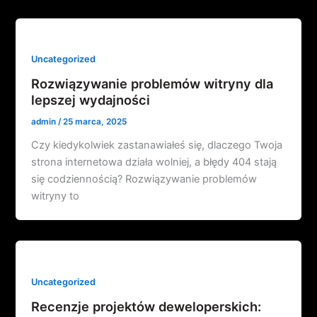
Uncategorized
Rozwiązywanie problemów witryny dla
lepszej wydajności
admin
/
25 marca, 2025
Czy kiedykolwiek zastanawiałeś się, dlaczego Twoja
strona internetowa działa wolniej, a błędy 404 stają
się codziennością? Rozwiązywanie problemów
witryny to
Uncategorized
Recenzje projektów deweloperskich: