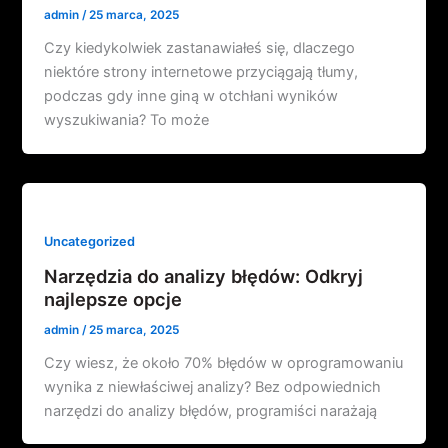
admin
/
25 marca, 2025
Czy kiedykolwiek zastanawiałeś się, dlaczego
niektóre strony internetowe przyciągają tłumy,
podczas gdy inne giną w otchłani wyników
wyszukiwania? To może
Uncategorized
Narzędzia do analizy błędów: Odkryj
najlepsze opcje
admin
/
25 marca, 2025
Czy wiesz, że około 70% błędów w oprogramowaniu
wynika z niewłaściwej analizy? Bez odpowiednich
narzędzi do analizy błędów, programiści narażają